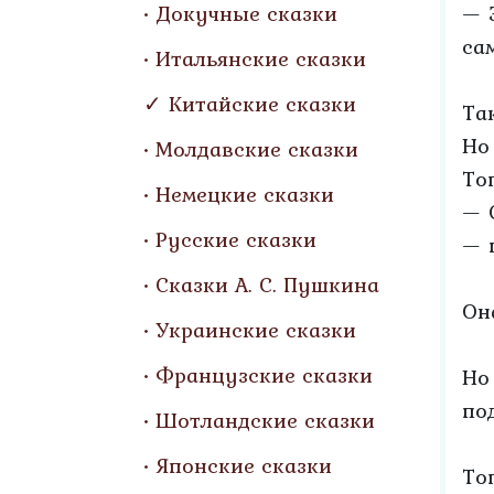
Докучные сказки
— 
са
Итальянские сказки
Китайские сказки
Та
Но
Молдавские сказки
То
Немецкие сказки
— 
Русские сказки
— 
Сказки А. С. Пушкина
Он
Украинские сказки
Французские сказки
Но
по
Шотландские сказки
Японские сказки
То