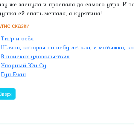
азу же заснула и проспала до самого утра. И т
душка ей спать мешала, а курятина!
угие сказки
Тигр и осёл
Шляпа, которая по небу летала, и мотыжка, к
В поисках удовольствия
Упорный Юн Су
Гун Ечан
Вверх