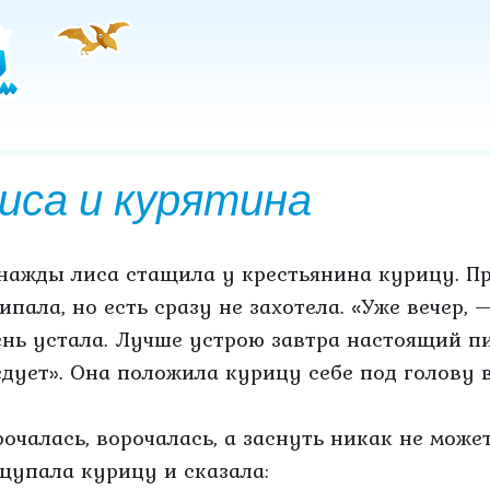
иса и курятина
нажды лиса стащила у крестьянина курицу. При
ипала, но есть сразу не захотела. «Уже вечер, 
ень устала. Лучше устрою завтра настоящий пи
едует». Она положила курицу себе под голову 
рочалась, ворочалась, а заснуть никак не может
щупала курицу и сказала: