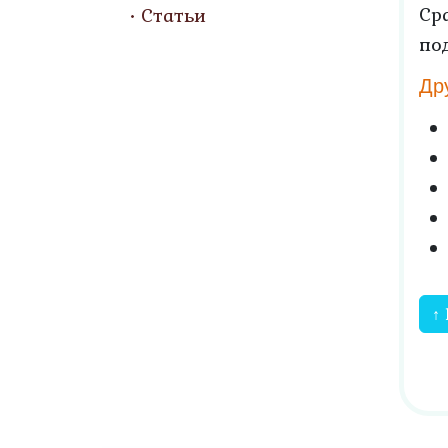
Ср
Статьи
по
Др
↑ 