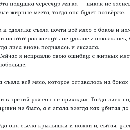
Эта подушка чересчур мягка — никак не заснё
мые жирные места, тогда она будет потвёрже.
к и сделала: съела почти всё мясо с боков и не
 и на этот раз заснуть не удалось: показалось,
гда лиса вновь поднялась и сказала:
Сейчас я исправлю свою ошибку: с жирных мест
побольше.
а съела всё мясо, которое оставалось на боках 
 и в третий раз сон не приходил. Тогда лиса п
душки не было, а я спала всегда как убитая до
гда она съела крылышки и ножки и, сытая, уле