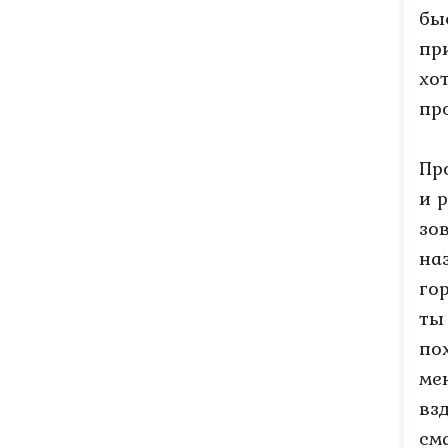
бы
пр
хо
пр
Пр
и 
зо
на
го
ты
по
ме
вз
см