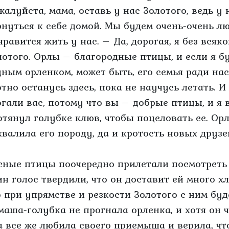
жалуйста, мама, оставь у нас Золотого, ведь у 
рнуться к себе домой. Мы будем очень-очень люб
нравится жить у нас. – Да, дорогая, я без всяк
лотого. Орлы – благородные птицы, и если я б
дным орленком, может быть, его семья ради на
отно останусь здесь, пока не научусь летать. И
огали вас, потому что вы – добрые птицы, и я 
отянул голубке клюв, чтобы поцеловать ее. Ор
хвалила его породу, да и кротость новых друзе
сные птицы поочередно прилетали посмотреть 
ин голос твердили, что он доставит ей много хл
о при упрямстве и резкости Золотого с ним буд
маша-голубка не прогнала орленка, и хотя он ч
а все же любила своего приемыша и верила, ч