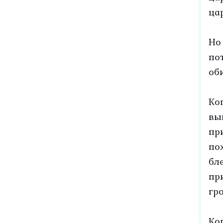
ца
Но
по
об
Ко
вы
пр
по
бл
пр
гро
Ко