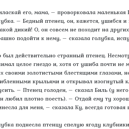
иласкай его, мама, – проворковала маленькая
лубка. – Бедный птенец, он, кажется, ушибся и
такой дикий! О, он совсем не походит на други
рашно подойти к нему, – сказала голубка, испу
о был действительно странный птенец. Несмотр
нимал целое гнездо и, хотя от ушиба почти не 
ех своими золотистыми блестящими глазами, н
ибленными крыльями и открывал изогнутый кл
усить. – Птенец голоден, – сказал Биль (у нег
он любил плотно поесть). – Отдай ему ту хоро
инесла для меня, – сказала Ку, всегда готовая 
лубка поднесла птенцу спелую ягоду клубники, 