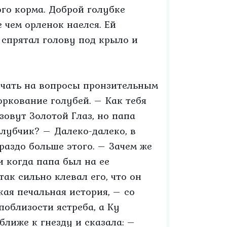
ого корма. Доброй голубке
е чем орленок наелся. Ей
 спрятал голову под крыло и
ечать на вопросы пронзительным
оркование голубей. – Как тебя
зовут Золотой Глаз, но папа
олубчик? – Далеко-далеко, в
ораздо больше этого. – Зачем же
и когда папа был на ее
так сильно клевал его, что он
акая печальная история, – со
поблизости ястреба, а Ку
лиже к гнезду и сказала: –