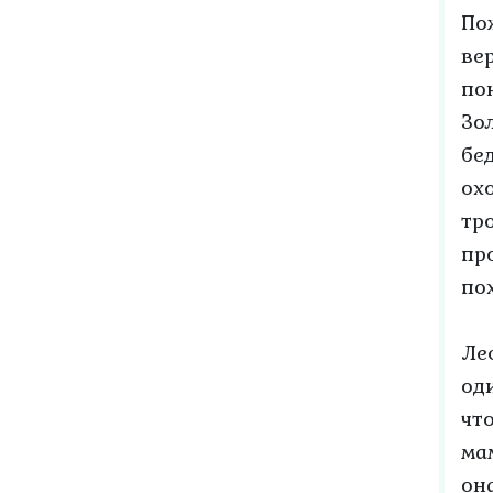
По
ве
по
Зо
бе
ох
тр
пр
по
Ле
од
чт
ма
он