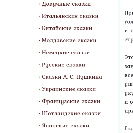
Докучные сказки
Пр
Итальянские сказки
го
Китайские сказки
и 
ст
Молдавские сказки
Немецкие сказки
Эт
Русские сказки
за
вс
Сказки А. С. Пушкина
уш
Украинские сказки
ук
Французские сказки
и 
пр
Шотландские сказки
Японские сказки
Го