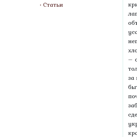
кр
Статьи
ла
об
ус
не
хл
– 
то
за
бы
по
за
сд
ук
кр