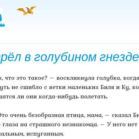
рёл в голубином гнезде
Ах, что это такое? – воскликнула голубка, когда
чуть не сшибло с ветки маленьких Биля и Ку, к
шатся ли они когда-нибудь полетать.
Это очень безобразная птица, мама, – сказал Би
е глаза на страшного незнакомца. – У него нет
чальным, испуганным.