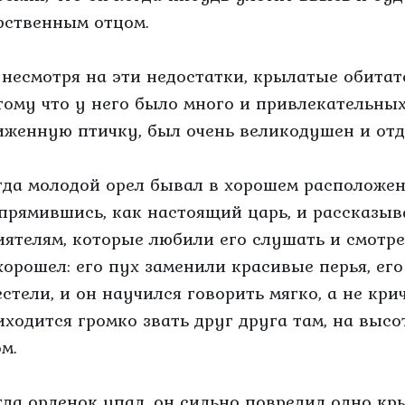
рственным отцом.
 несмотря на эти недостатки, крылатые обитат
тому что у него было много и привлекательны
иженную птичку, был очень великодушен и отда
гда молодой орел бывал в хорошем расположени
прямившись, как настоящий царь, и рассказыв
иятелям, которые любили его слушать и смотрет
хорошел: его пух заменили красивые перья, ег
естели, и он научился говорить мягко, а не кри
иходится громко звать друг друга там, на высо
м.
гда орленок упал, он сильно повредил одно кры