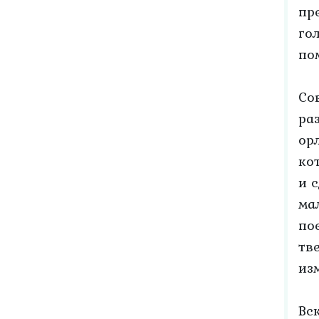
пр
го
по
Со
ра
ор
ко
и 
ма
по
тв
из
Вс