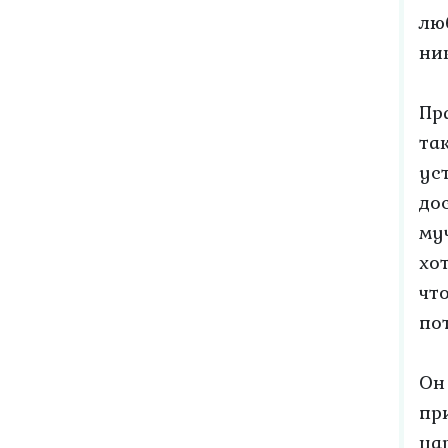
лю
ни
Пр
та
ус
до
му
хо
чт
по
Он
пр
ца