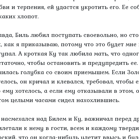
бви и терпения, ей удастся укротить его. Ее с
каких хлопот.
авда, Биль любил поступать своевольно, но сто
к, как я приказываю, потому что это будет мне 
тупал. А кроткая Ку так любила мать, что одно
статочно, чтобы остановить и предупредить ее.
чилась голубка со своим приемышем. Если Золо
телось, он кричал и клевался, требовал, чтобы 
о ему хотелось, а если ему отказывали в этом, 
том целыми часами сидел нахохлившись.
 насмехался над Билем и Ку, важничал перед 
илетали к нему в гости, всем и каждому твердил
рский, что он когда-нибудь улетит ввысь и буд