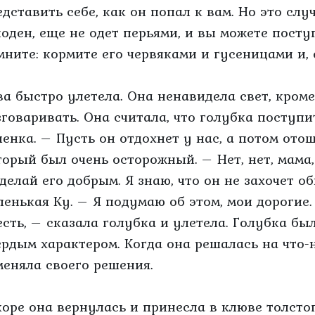
едставить себе, как он попал к вам. Но это случ
лоден, еще не одет перьями, и вы можете поступ
мните: кормите его червяками и гусеницами и, 
ва быстро улетела. Она ненавидела свет, кроме
зговаривать. Она считала, что голубка поступит
ленка. – Пусть он отдохнет у нас, а потом отош
торый был очень осторожный. – Нет, нет, мама,
сделай его добрым. Я знаю, что он не захочет о
ленькая Ку. – Я подумаю об этом, мои дорогие
есть, – сказала голубка и улетела. Голубка бы
ердым характером. Когда она решалась на что-
меняла своего решения.
коре она вернулась и принесла в клюве толсто