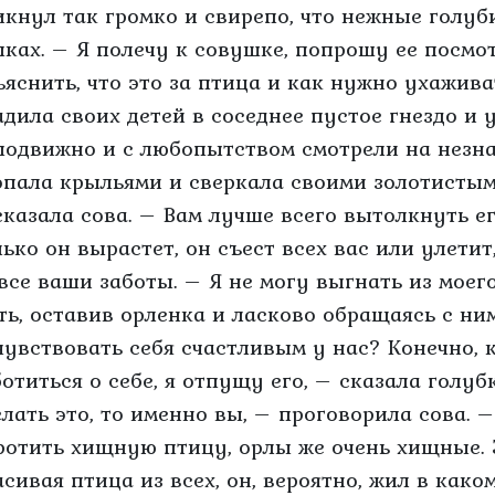
икнул так громко и свирепо, что нежные голуб
пках. – Я полечу к совушке, попрошу ее посмот
ъяснить, что это за птица и как нужно ухажива
адила своих детей в соседнее пустое гнездо и 
подвижно и с любопытством смотрели на незна
опала крыльями и сверкала своими золотистыми
сказала сова. – Вам лучше всего вытолкнуть его
лько он вырастет, он съест всех вас или улети
 все ваши заботы. – Я не могу выгнать из моег
ть, оставив орленка и ласково обращаясь с ним
чувствовать себя счастливым у нас? Конечно, к
ботиться о себе, я отпущу его, – сказала голуб
елать это, то именно вы, – проговорила сова. –
ротить хищную птицу, орлы же очень хищные. 
асивая птица из всех, он, вероятно, жил в како