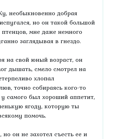
 Ку, необыкновенно добрая
 испугался, но он такой большой
х птенцов, мне даже немного
ганно заглядывая в гнездо.
я на свой юный возраст, он
мог дышать, смело смотрел на
етерпеливо хлопал
юв, точно собираясь кого-то
о у самого был хороший аппетит,
шенькую ягоду, которую ты
всякому помочь.
но он не захотел съесть ее и