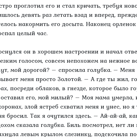
стро проглотил его и стал кричать, требуя нов
ишлось девять раз летать взад и вперед, прежд
телось накормить его досыта. Наконец орленок
оспал целый час.
оснулся он в хорошем настроении и начал отв
резким голосом, совсем непохожем на нежное в
вут, мой дорогой? – спросила голубка. – Меня 
зывает меня просто Золотой. – А где ты жил, г
рах, посреди облаков, в гнезде, которое было г
 оставил его, мой милый? – Моя мама умерла, 
хоронах, злой ястреб схватил меня и унес, но я 
ня бросил. Так я очутился здесь. – Ай-ай-ай, к
дохом сказала голубка. Биль посмотрел, нет ли 
ахнула левым крылом слезинку, подскочила поб