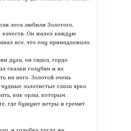
ели леса любили Золотого,
х качеств. Он жалел каждую
вал все, что ему принадлежало.
и духа, он сидел, гордо
ал сказки голубям и их
ь на него. Золотой очень
о чудные золотистые глаза ярко
чать, как орлы, которым
те, где бушуют ветры и гремит
ло, и голубка тогда же