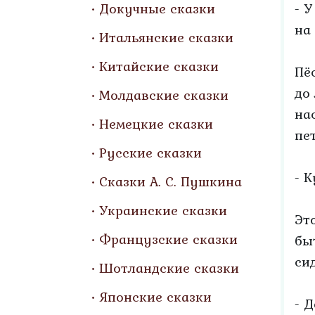
Докучные сказки
- 
на
Итальянские сказки
Китайские сказки
Пё
до
Молдавские сказки
на
Немецкие сказки
пе
Русские сказки
- К
Сказки А. С. Пушкина
Украинские сказки
Эт
Французские сказки
бы
си
Шотландские сказки
Японские сказки
- 