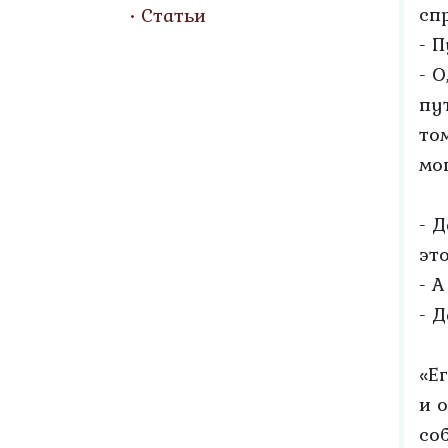
сп
Статьи
- 
- 
пу
том
мо
- Д
эт
- 
- Д
«Е
и 
со