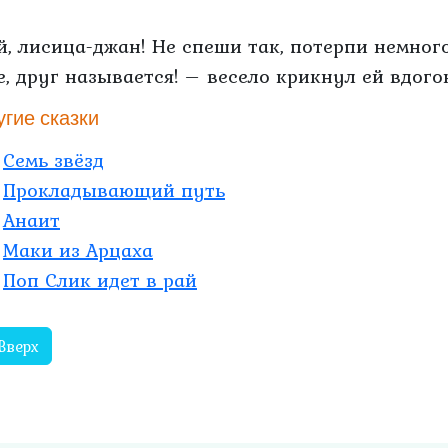
Эй, лисица-джан! Не спеши так, потерпи немног
е, друг называется! – весело крикнул ей вдого
угие сказки
Семь звёзд
Прокладывающий путь
Анаит
Маки из Арцаха
Поп Слик идет в рай
Вверх