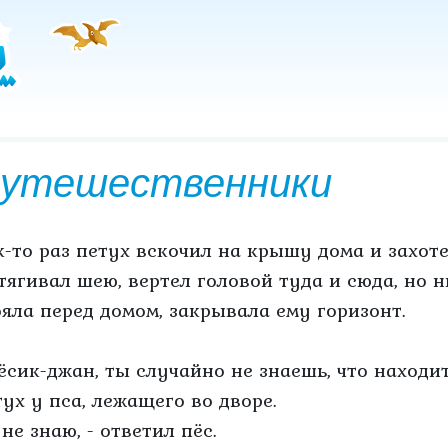
утешественники
к-то раз петух вскочил на крышу дома и захоте
тягивал шею, вертел головой туда и сюда, но н
ояла перед домом, закрывала ему горизонт.
Пёсик-джан, ты случайно не знаешь, что находи
тух у пса, лежащего во дворе.
 не знаю, - ответил пёс.