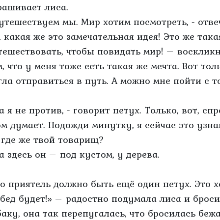
рашивает лиса.
Путешествуем мы. Мир хотим посмотреть, - отве
О, какая же это замечательная идея! Это же так
тешествовать, чтобы повидать мир! – восклик
, что у меня тоже есть такая же мечта. Вот тол
гла отправиться в путь. А можно мне пойти с т
а я не против, - говорит петух. Только, вот, с
ом думает. Подожди минутку, я сейчас это узна
А где же твой товарищ?
а здесь он – под кустом, у дерева.
го приятель должно быть ещё один петух. Это х
обед будет!» – радостно подумала лиса и броси
баку, она так перепугалась, что бросилась бежа