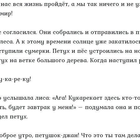
У нас вся жизнь пройдёт, а мы так ничего и не 
 мир!
с согласился. Они собрались и отправились в 
 леса. А к этому времени солнце уже закатилос
ступили сумерки. Петух и пёс устроились на ноч
тух на ветке большого дерева. Когда наступил 
у-ка-ре-ку!
о услышала лиса: «Ага! Кукарекает здесь кто-т
ть, будет завтрак у меня!» – подумала она и п
дел петух.
Доброе утро, петушок-джан! Что это ты там де