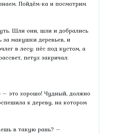
узнаем. Пойдём-ка и посмотрим
путь. Шли они, шли и добрались
ь за макушки деревьев, и
лег в лесу: пёс под кустом, а
рассвет, петух закричал:
о – это хорошо! Чудный, должно
оспешила к дереву, на котором
лаешь в такую рань? –