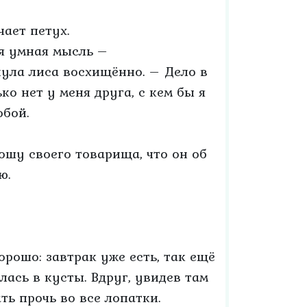
чает петух.
ая умная мысль –
нула лиса восхищённо. – Дело в
ько нет у меня друга, с кем бы я
обой.
прошу своего товарища, что он об
ю.
орошо: завтрак уже есть, так ещё
лась в кусты. Вдруг, увидев там
ть прочь во все лопатки.