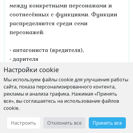
между конкретными персонажами и
соотнесённых с функциями. Функции
распределяются среди семи
персонажей:
• антагониста (вредителя),
• дарителя
• помощника
Настройки cookie
• царевны или её отца
Мы используем файлы cookie для улучшения работы
• отправителя
сайта, показа персонализированного контента,
• героя
рекламы и анализа трафика. Нажимая «Принять
все», вы соглашаетесь на использование файлов
• ложного героя.
cookie.
Мелетинский, выделяя пять групп
Настроить
Отклонить все
Принять все
волшебных сказок, пытается решить