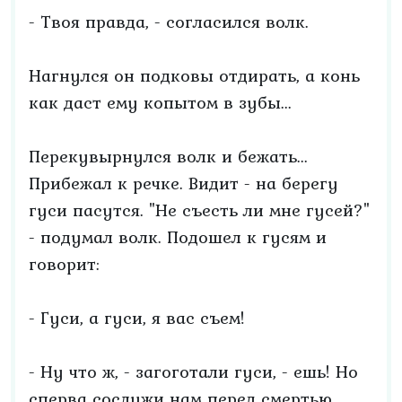
- Твоя правда, - согласился волк.
Нагнулся он подковы отдирать, а конь
как даст ему копытом в зубы...
Перекувырнулся волк и бежать...
Прибежал к речке. Видит - на берегу
гуси пасутся. "Не съесть ли мне гусей?"
- подумал волк. Подошел к гусям и
говорит:
- Гуси, а гуси, я вас съем!
- Ну что ж, - загоготали гуси, - ешь! Но
сперва сослужи нам перед смертью