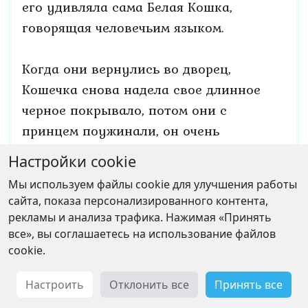
его удивляла сама Белая Кошка,
говорящая человечьим языком.
Когда они вернулись во дворец,
Кошечка снова надела свое длинное
черное покрывало, потом они с
принцем поужинали, он очень
проголодался и ел с большим
Настройки cookie
аппетитом. Подали напитки, принц с
Мы используем файлы cookie для улучшения работы
удовольствием выпил вина и тотчас
сайта, показа персонализированного контента,
забыл о маленькой собачке, которую
рекламы и анализа трафика. Нажимая «Принять
должен был привести королю. Теперь
все», вы соглашаетесь на использование файлов
cookie.
он хотел только одного – мурлыкать с
Белой Кошкой, иными словами – не
Настроить
Отклонить все
Принять все
отходить от нее ни на шаг. Они