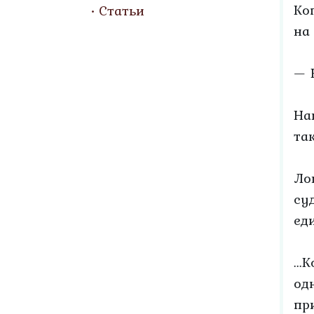
Ко
Статьи
на
— 
На
та
Ло
су
ед
..
од
пр