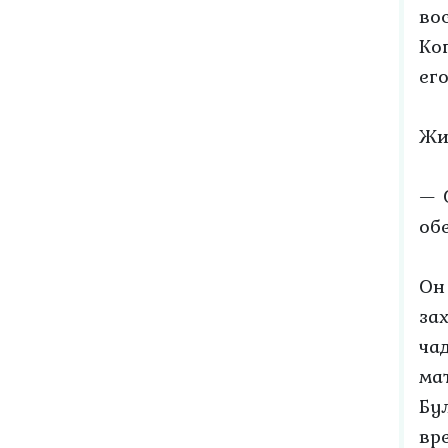
во
Ко
ег
Жи
— 
об
Он
за
ча
ма
Бу
вр