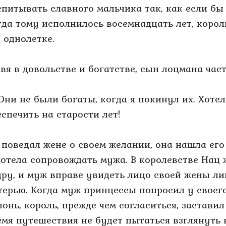
спитывать славного мальчика так, как если бы
гда тому исполнилось восемнадцать лет, корол
о однолетке.
вя в довольстве и богатстве, сын лоцмана час
Они не были богаты, когда я покинул их. Хотел
еспечить на старости лет!
 поведал жене о своем желании, она нашла его
хотела сопровождать мужа. В королевстве Нац
дру, и муж вправе увидеть лицо своей жены лиш
терью. Когда муж принцессы попросил у своего
лонь, король, прежде чем согласиться, заставил 
емя путешествия не будет пытаться взглянуть 