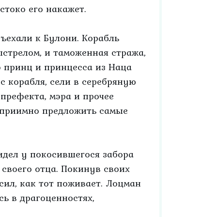
естоко его накажет.
дъехали к Булони. Корабль
стрелом, и таможенная стража,
о принц и принцесса из Наца
с корабля, сели в серебряную
 префекта, мэра и прочее
теприимно предложить самые
дел у покосившегося забора
 своего отца. Покинув своих
сил, как тот поживает. Лоцман
сь в драгоценностях,