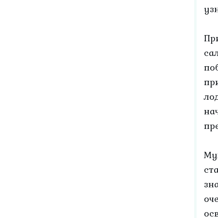
узн
Пр
са
по
пр
ло
на
пр
Му
ст
зн
оч
ос