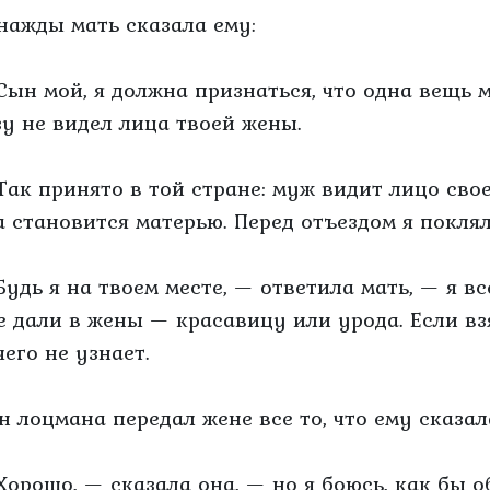
нажды мать сказала ему:
Сын мой, я должна признаться, что одна вещь 
зу не видел лица твоей жены.
Так принято в той стране: муж видит лицо сво
а становится матерью. Перед отъездом я покля
Будь я на твоем месте, — ответила мать, — я вс
е дали в жены — красавицу или урода. Если взя
чего не узнает.
н лоцмана передал жене все то, что ему сказал
Хорошо, — сказала она, — но я боюсь, как бы об