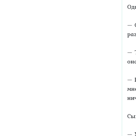
Од
— 
ра
— 
он
— 
мн
ни
Сы
— 