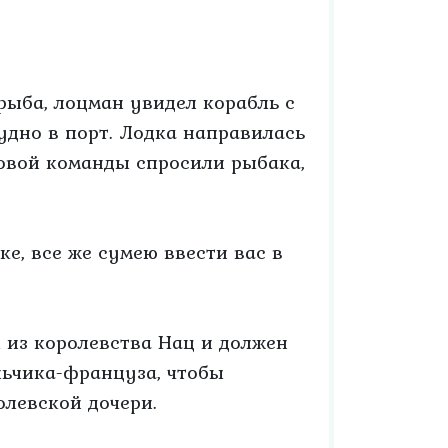
 рыба, лоцман увидел корабль с
удно в порт. Лодка направилась
довой команды спросили рыбака,
ке, все же сумею ввести вас в
л из королевства Нац и должен
льчика-француза, чтобы
олевской дочери.