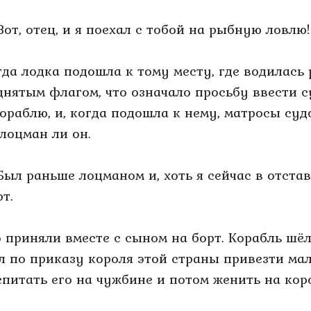
Вот, отец, и я поехал с тобой на рыбную ловлю!
гда лодка подошла к тому месту, где водилась
днятым флагом, что означало просьбу ввести с
кораблю, и, когда подошла к нему, матросы су
 лоцман ли он.
Был раньше лоцманом и, хоть я сейчас в отстав
т.
о приняли вместе с сыном на борт. Корабль шё
л по приказу короля этой страны привезти ма
спитать его на чужбине и потом женить на кор