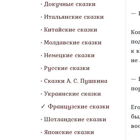
Докучные сказки
— 
Итальянские сказки
Китайские сказки
Ко
по
Молдавские сказки
к 
Немецкие сказки
не
Русские сказки
— 
Сказки А. С. Пушкина
пор
Украинские сказки
Французские сказки
Ег
бы
Шотландские сказки
во
Японские сказки