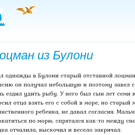
оцман из Булони
л однажды в Булони старый отставной лоцман
нсию он получал небольшую и поэтому завел с
нь ездил удить рыбу. У него был сын лет семи 
осил отца взять его с собой в море, но старый 
инственного ребенка, не давал согласия. Мальч
окатиться по морю, спрятался как-то между сн
дка отчалила, выскочил и весело закричал: