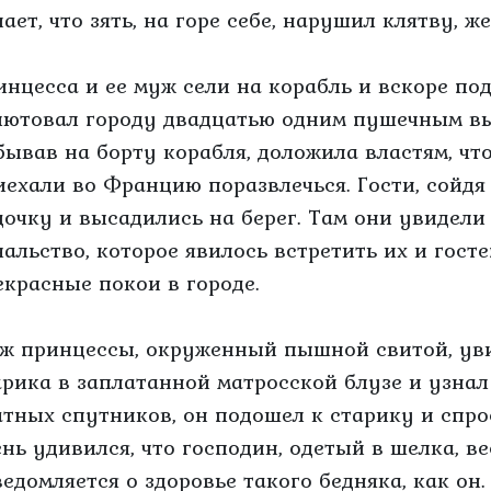
ает, что зять, на горе себе, нарушил клятву, ж
инцесса и ее муж сели на корабль и вскоре по
лютовал городу двадцатью одним пушечным вы
бывав на борту корабля, доложила властям, чт
иехали во Францию поразвлечься. Гости, сойдя 
дочку и высадились на берег. Там они увидели
чальство, которое явилось встретить их и гос
екрасные покои в городе.
ж принцессы, окруженный пышной свитой, уви
арика в заплатанной матросской блузе и узнал
атных спутников, он подошел к старику и спро
ень удивился, что господин, одетый в шелка, ве
ведомляется о здоровье такого бедняка, как он.