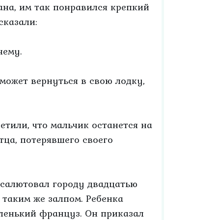
на, им так понравился крепкий
сказали:
чему.
 может вернуться в свою лодку,
ветили, что мальчик останется на
отца, потерявшего своего
н салютовал городу двадцатью
 таким же залпом. Ребенка
аленький француз. Он приказал