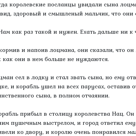
гда королевские посланцы увидали сына лоцма
 вид, здоровый и смышленый мальчик, что они 
Нам как раз такой и нужен. Ехать дальше ни к 
кормив и напоив лоцмана, они сказали, что он
к как они в нем больше не нуждаются.
цман сел в лодку и стал звать сына, но ему от
дке, и корабль ушел на всех парусах, оставив 
инственного сына, в полном отчаянии.
.Корабль прибыл в столицу королевства Нац. О
ним пушечным выстрелом, и город ответил ему
ивели ко двору, и королю очень понравился м