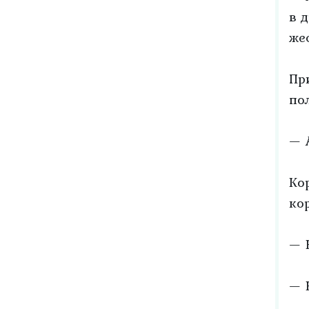
в 
же
Пр
по
— 
Ко
ко
— 
— 