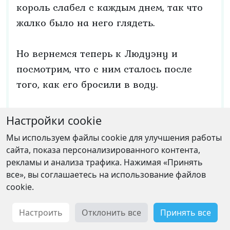
король слабел с каждым днем, так что
жалко было на него глядеть.
Но вернемся теперь к Людуэну и
посмотрим, что с ним сталось после
того, как его бросили в воду.
К счастью, колодец был неглубокий, и
Настройки cookie
белая лисица тотчас явилась на
Мы используем файлы cookie для улучшения работы
помощь. Она опустила в колодец свой
сайта, показа персонализированного контента,
хвост, который становился все длиннее
рекламы и анализа трафика. Нажимая «Принять
все», вы соглашаетесь на использование файлов
и длиннее, пока не коснулся воды, и
cookie.
лиса, приказав Людуэну крепко
ухватиться за него, вытащила принца
Настроить
Отклонить все
Принять все
наверх. Потом сказала ему так: