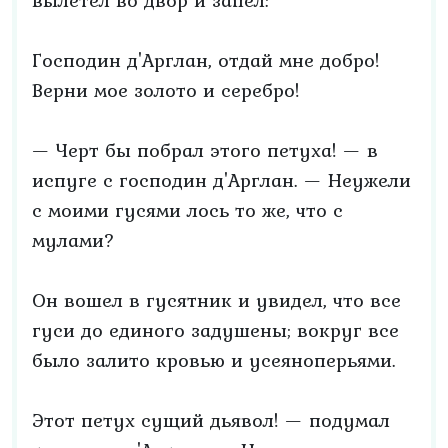
вылетел во двор и запел:
Господин д'Арглан, отдай мне добро!
Верни мое золото и серебро!
— Черт бы побрал этого петуха! — в
испуге с господин д'Арглан. — Неужели
с моими гусями лось то же, что с
мулами?
Он вошел в гусятник и увидел, что все
гуси до единого задушены; вокруг все
было залито кровью и усеяноперьями.
Этот петух сущий дьявол! — подумал