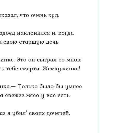
азал, что очень худ.
доед наклонился и, когда
х свою старшую дочь.
инке. Это он сыграл со мною
ть тебе смерти, Жемчужинка!
инка.— Только было бы умнее
 свежее мясо у вас есть.
аз я убил' своих дочерей,