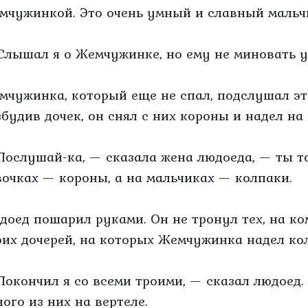
мчужинкой. Это очень умный и славный мальч
Слышал я о Жемчужинке, но ему не миновать у
мчужинка, который еще не спал, подслушал это
збудив дочек, он снял с них короны и надел на
Послушай-ка, — сказала жена людоеда, — ты т
вочках — короны, а на мальчиках — колпаки.
доед пошарил руками. Он не тронул тех, на ко
оих дочерей, на которых Жемчужинка надел ко
Покончил я со всеми троими, — сказал людоед.
ного из них на вертеле.