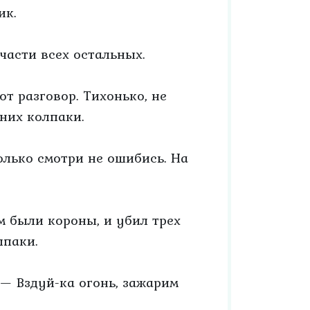
ик.
части всех остальных.
т разговор. Тихонько, не
 них колпаки.
олько смотри не ошибись. На
м были короны, и убил трех
лпаки.
 — Вздуй-ка огонь, зажарим