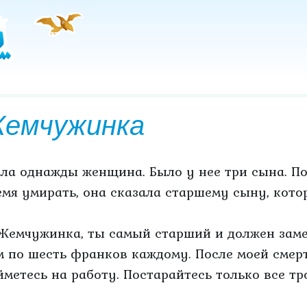
емчужинка
ла однажды женщина. Было у нее три сына. По
емя умирать, она сказала старшему сыну, кот
Жемчужинка, ты самый старший и должен замен
м по шесть франков каждому. После моей смерт
йметесь на работу. Постарайтесь только все тр