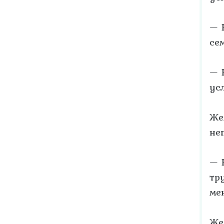
— 
сем
— 
ус
Же
не
— 
тр
ме
Же