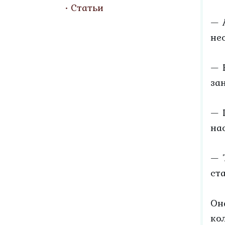
Статьи
— 
не
— 
за
— 
на
— 
ст
Он
ко