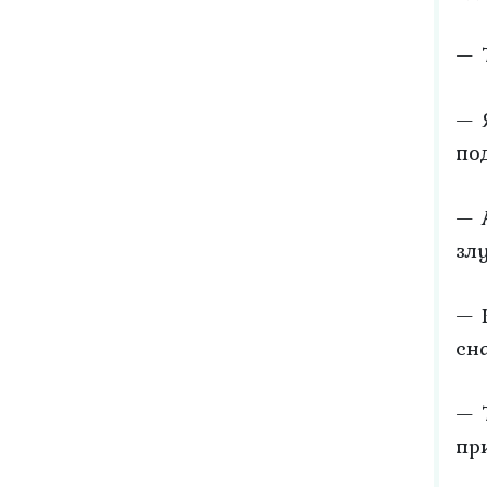
— 
— 
по
— 
зл
— 
сн
— 
пр