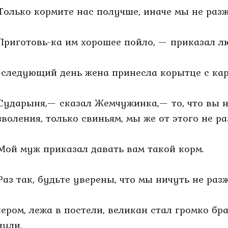
Только кормите нас получше, иначе мы не разж
Приготовь-ка им хорошее пойло, — приказал л
 следующий день жена принесла корытце с ка
Сударыня,— сказал Жемчужинка,— то, что вы на
зволения, только свиньям, мы же от этого не р
Мой муж приказал давать вам такой корм.
Раз так, будьте уверены, что мы ничуть не раз
чером, лежа в постели, великан стал громко бр
нули.