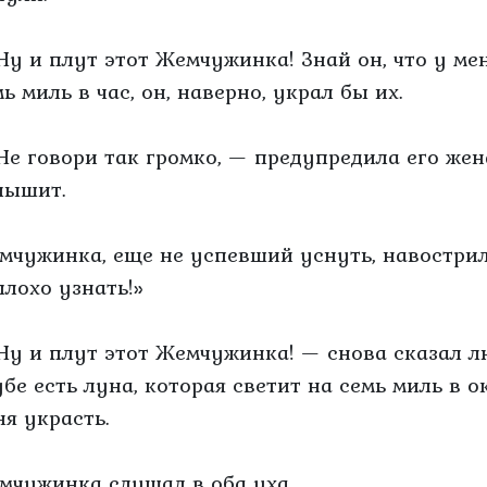
Ну и плут этот Жемчужинка! Знай он, что у мен
ь миль в час, он, наверно, украл бы их.
Не говори так громко, — предупредила его жен
лышит.
мчужинка, еще не успевший уснуть, навострил
плохо узнать!»
Ну и плут этот Жемчужинка! — снова сказал лю
убе есть луна, которая светит на семь миль в о
ня украсть.
мчужинка слушал в оба уха.