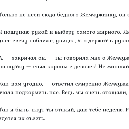
Только не неси сюда бедного Жемчужинку, он ск
Я пощупаю рукой и выберу самого жирного. Лю
днес свечу поближе, увидел, что держит в рука
А, — закричал он, — ты говорила мне о Жемчуж
ую шутку — снял короны с девочек! Не минова
Как, вам угодно, — ответил смиренно Жемчуж
ачала подкормить нас. Ведь мы очень отощали, а
Так и быть, плут ты этакий, даю тебе неделю. Р
идется их съесть.