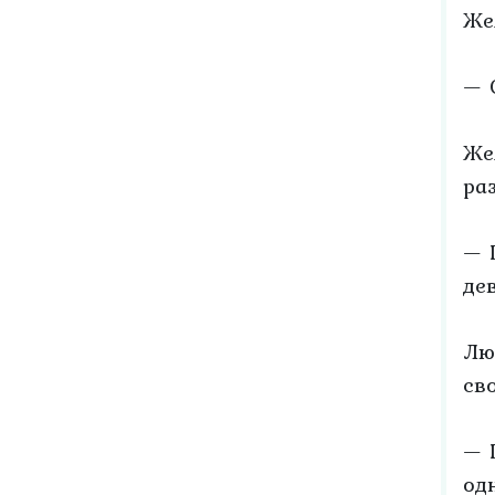
Же
— 
Же
ра
— 
де
Лю
св
— 
од