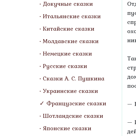
Докучные сказки
От
пу
Итальянские сказки
сп
Китайские сказки
ох
ни
Молдавские сказки
Немецкие сказки
Та
Русские сказки
ст
до
Сказки А. С. Пушкина
по
Украинские сказки
Французские сказки
— 
Шотландские сказки
— 
Японские сказки
де