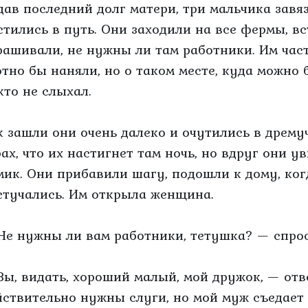
дав последний долг матери, три мальчика завя
стились в путь. Они заходили на все фермы, вс
рашивали, не нужны ли там работники. Им част
отно бы наняли, но о таком месте, куда можно 
кто не слыхал.
к зашли они очень далеко и очутились в дрему
рах, что их настигнет там ночь, но вдруг они 
мик. Они прибавили шагу, подошли к дому, ког
стучались. Им открыла женщина.
Не нужны ли вам работники, тетушка? — спрос
Вы, видать, хороший малый, мой дружок, — от
йствительно нужны слуги, но мой муж съедает в