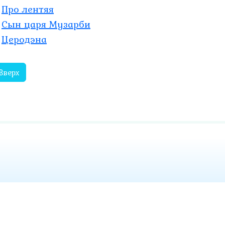
Про лентяя
Сын царя Музарби
Церодэна
Вверх