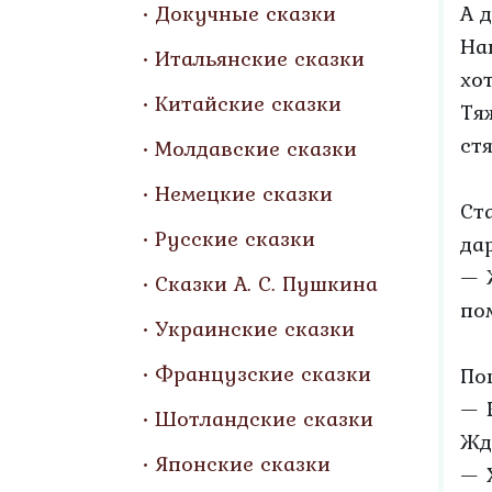
Докучные сказки
А 
На
Итальянские сказки
хот
Китайские сказки
Тя
ст
Молдавские сказки
Немецкие сказки
Ст
Русские сказки
да
— 
Сказки А. С. Пушкина
по
Украинские сказки
Французские сказки
По
— 
Шотландские сказки
Жд
Японские сказки
— 