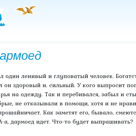
армоед
л один ленивый и глуповатый человек. Богатств
л он здоровый и. сильный. У кого выпросит поп
арья на одежду. Так и перебивался, забыл и сты
брые, не отказывали в помощи, хотя и не нрави
прошайничает. Как заметят его, бывало, смеютс
А-а, дармоед идет. Что-то будет выпрашивать?