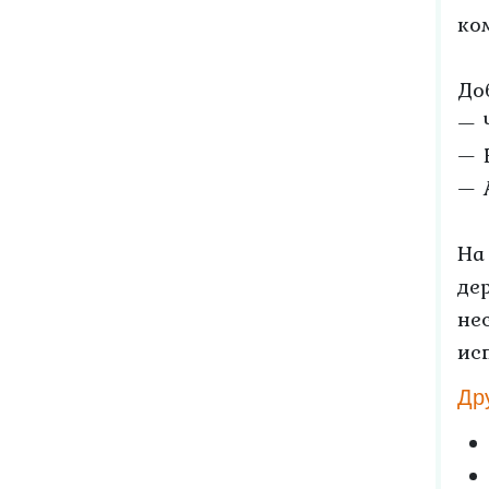
ко
До
— 
— 
— 
На
де
не
ис
Др