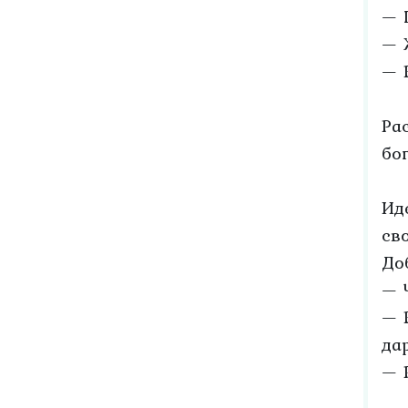
— 
— 
— 
Ра
бо
Ид
св
До
— 
— 
да
— 