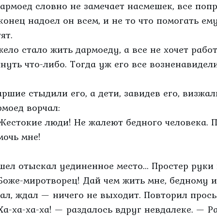
дармоед словно не замечает насмешек, все поп
конец надоел он всем, и не то что помогать ему
ят.
жело стало жить дармоеду, а все не хочет работа
януть что-либо. Тогда уж его все возненавидели
аршие стыдили его, а дети, завидев его, визжа
рмоед ворчал:
Жестокие люди! Не жалеют бедного человека.
мочь мне!
шел отыскал уединенное место... Простер руки 
Боже-миротворец! Дай чем жить мне, бедному 
ал, ждал — ничего не выходит. Повторил просьб
Ха-ха-ха-ха! — раздалось вдруг невдалеке. — Р