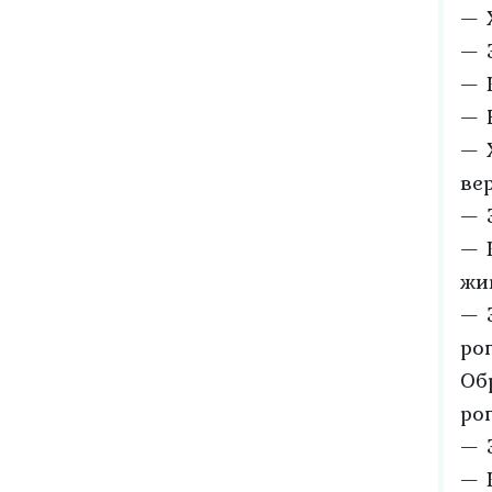
— 
— 
— 
— 
— 
ве
— 
— 
жи
— 
ро
Об
ро
— 
— 