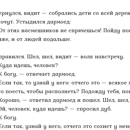
ернулся, видит — собрались дети со всей дерев
хочут. Устыдился дармоед:
От этих насмешников не спрячешься! Пойду по
иже, и от людей подальше.
правился. Шел, шел, видит — волк навстречу.
Куда идешь, человек?
К богу, — отвечает дармоед.
Если так, то узнай у него: отчего это — всякое
го поесть, чтобы располнеть? Подожду тебя, по
Хорошо, — ответил дармоед и пошел. Шел, шел,
Эй, человек, куда идешь? — спросил дуб.
К богу.
Если так, узнай у него, отчего это сохнет у ме