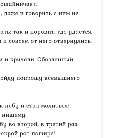
рошайничает.
, даже и говорить с ним не
ть; так и норовит, где удастся,
 и совсем от него отвернулись.
ли и кричали. Обозленный
 Пойду попрошу всевышнего
к небу и стал молиться:
и нищему.
у во второй, в третий раз.
аскрой рот пошире!