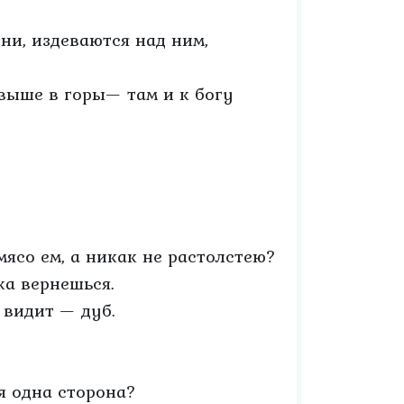
ни, издеваются над ним,
выше в горы— там и к богу
 мясо ем, а никак не растолстею?
ка вернешься.
 видит — дуб.
ня одна сторона?