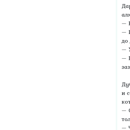
Да
ал
— 
— 
до 
— 
— К
за
Ду
и 
кот
— 
то
— 