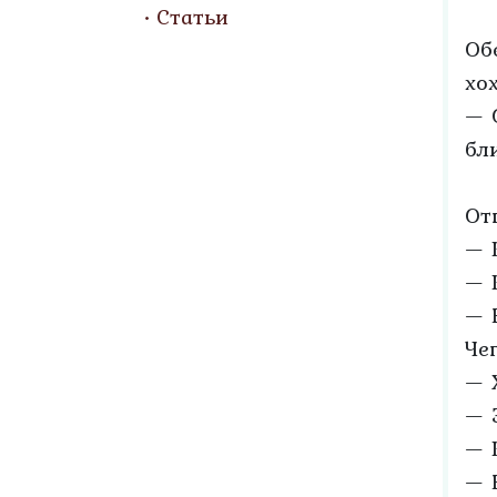
Статьи
Об
хо
— 
бл
От
— 
— 
— 
Че
— 
— 
— 
— 