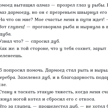
рмоед вытащил алмаз — прозрел глаз у рыбы. 
маз дармоеду, но он с презреньем швырнул его 
На что он мне? Мое счастье меня в пути ждет!
Вот глупец! — проговорила рыба и нырнула в 
дуба.
Узнал что? — спросил дуб.
ак же: в той стороне, что у тебя сохнет, зарыт
зеленеешь.
б попросил помочь. Дармоед стал рыть и выры
серебра. Зазеленел дуб, и в благодарность пода
ле.
Стану я таскать этакую тяжесть, когда меня сча
лкнул ногой котел и сбросил его с откоса.
Что за глупец, — прошелестел дуб, — не хотел 