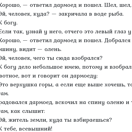
Хорошо, — ответил дармоед и пошел. Шел, шел, 
Эй, человек, куда? — закричала в воде рыба.
К богу.
Если так, узнай у него, отчего это левый глаз 
Хорошо, — ответил дармоед и пошел. Добрался 
ршину, видит — олень.
Эй, человек, чего ты сюда взобрался?
К богу дело небольшое имею, потому и взобралс
вотное, вот и говорит он дармоеду:
Это верхушка горы, а если еще выше хочешь, т
гам.
радовался дармоед, вскочил на спину оленю и 
гам, как слышит:
Эй, житель земли, куда ты взбираешься?
К тебе, всевышний!