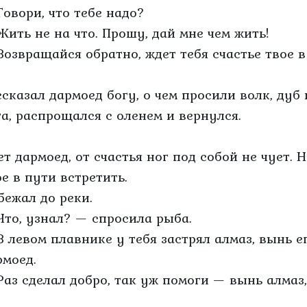
Говори, что тебе надо?
Жить не на что. Прошу, дай мне чем жить!
Возвращайся обратно, ждет тебя счастье твое в
ссказал дармоед богу, о чем просили волк, дуб 
га, распрощался с оленем и вернулся.
ет дармоед, от счастья ног под собой не чует. Н
ое в пути встретить.
бежал до реки.
Что, узнал? — спросила рыба.
В левом плавнике у тебя застрял алмаз, вынь ег
рмоед.
Раз сделал добро, так уж помоги — вынь алмаз,