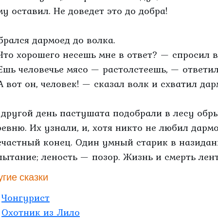
му оставил. Не доведет это до добра!
брался дармоед до волка.
Что хорошего несешь мне в ответ? — спросил в
Ешь человечье мясо — растолстеешь, — ответил
А вот он, человек! — сказал волк и схватил дар
 другой день пастушата подобрали в лесу обр
ревню. Их узнали, и, хотя никто не любил дармо
счастный конец. Один умный старик в назидан
пытание; леность — позор. Жизнь и смерть лен
угие сказки
Чонгурист
Охотник из Лило