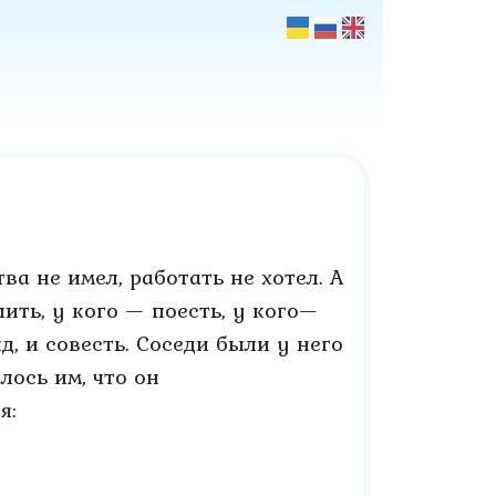
а не имел, работать не хотел. А
ить, у кого — поесть, у кого—
д, и совесть. Соседи были у него
лось им, что он
я: