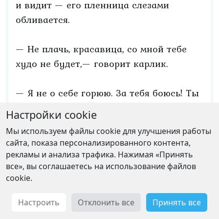
и видит — его пленница слезами
обливается.
— Не плачь, красавица, со мной тебе
худо не будет,— говорит карлик.
— Я не о себе горюю. За тебя боюсь! Ты
спал, а сюда дэв один чуть не ворвался.
Настройки cookie
Вдруг он тебя съест!
Мы используем файлы cookie для улучшения работы
сайта, показа персонализированного контента,
— Не съест — разжевать не сможет, а
рекламы и анализа трафика. Нажимая «Принять
если проглотит — всё равно я цел и
все», вы соглашаетесь на использование файлов
cookie.
невредим останусь.
Настроить
Отклонить все
Принять все
— Убьёт он тебя!