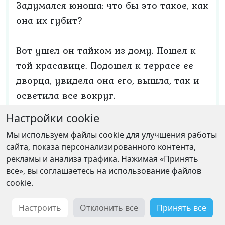
Задумался юноша: что бы это такое, как
она их губит?
Вот ушел он тайком из дому. Пошел к
той красавице. Подошел к террасе ее
дворца, увидела она его, вышла, так и
осветила все вокруг.
Настройки cookie
Сказала красавица:
Мы используем файлы cookie для улучшения работы
сайта, показа персонализированного контента,
— Знаю, зачем ты пришел. Только уходи
рекламы и анализа трафика. Нажимая «Принять
лучше — видишь, сколько юношей, да
все», вы соглашаетесь на использование файлов
cookie.
все царские сыновья, сложили здесь
головы? Тебе ли взять, что они не
Настроить
Отклонить все
Принять все
взяли?