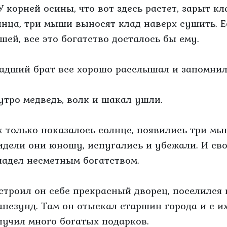
У корней осины, что вот здесь растет, зарыт кл
лнца, три мыши выносят клад наверх сушить. Ес
шей, все это богатство досталось бы ему.
адший брат все хорошо расслышал и запомнил
утро медведь, волк и шакал ушли.
к только показалось солнце, появились три м
идели они юношу, испугались и убежали. И св
ладел несметным богатством.
строил он себе прекрасный дворец, поселился 
апезунд. Там он отыскал старшин города и с их
лучил много богатых подарков.