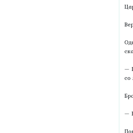
Ца
Ве
Од
ска
— 
со
Бр
— 
По