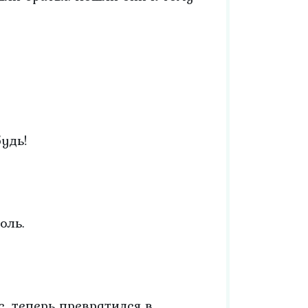
удь!
оль.
, теперь превратился в