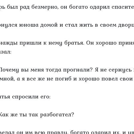
рь был рад безмерно, он богато одарил спасите
рнулся юноша домой и стал жить в своем дворц
нажды пришли к нему братья. Он хорошо приня
зал:
Почему вы меня тогда прогнали? Я не сержусь
 мной, а я все же не погиб и хорошо повел свои
атья спросили его:
Как же ты так разбогател?
ведал он им всю правду, богато одарил их, и у