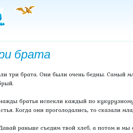
ри брата
ли три брата. Они были очень бедны. Самый м
брый.
нажды братья испекли каждый по кукурузному
астья. Когда они проголодались, то сказали мл
Давай раньше съедим твой хлеб, а потом и мы 