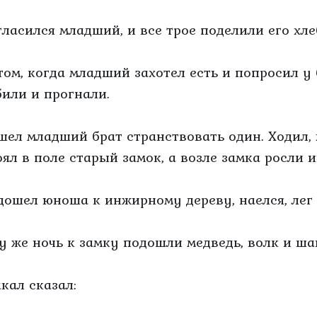
гласился младший, и все трое поделили его хле
том, когда младший захотел есть и попросил у б
били и прогнали.
шел младший брат странствовать один. Ходил, 
оял в поле старый замок, а возле замка росли 
дошел юноша к инжирному дереву, наелся, лег 
ту же ночь к замку подошли медведь, волк и ша
кал сказал: