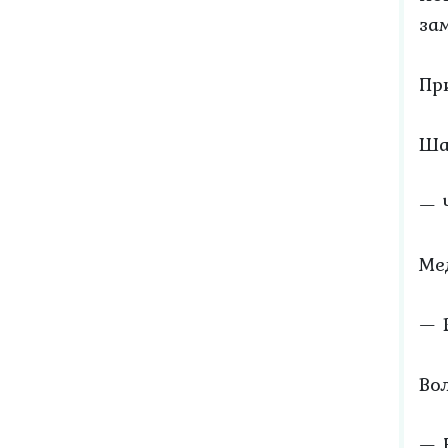
за
Пр
Ша
— 
Ме
— 
Во
— 