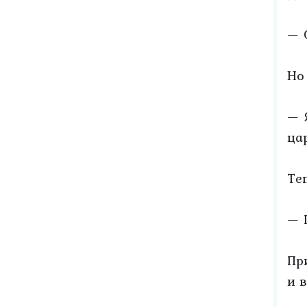
— О
Но
— 
ца
Те
— 
Пр
и 