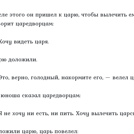
сле этого он пришел к царю, чтобы вылечить е
ворит царедворцам:
Хочу видеть царя.
рю доложили.
Это, верно, голодный, накормите его, — велел ц
 юноша сказал царедворцам:
Я не хочу ни есть, ни пить. Хочу вылечить царс
ложили царю, царь повелел: