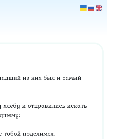
ладший из них был и самый
 хлебу и отправились искать
адшему:
с тобой поделимся.