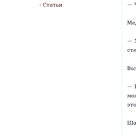
— 
Статьи
Ме
— 
ст
Во
— 
мо
эт
Ша