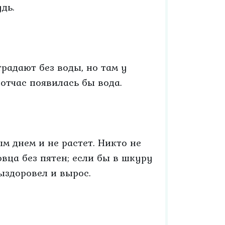
дь.
традают без воды, но там у
тотчас появилась бы вода.
м днем и не растет. Никто не
овца без пятен; если бы в шкуру
ыздоровел и вырос.