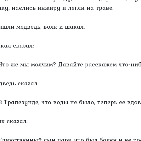
мку, наелись инжиру и легли на траве.
ишли медведь, волк и шакал.
кал сказал:
Что же мы молчим? Давайте расскажем что-ниб
дведь сказал:
В Трапезунде, что воды не было, теперь ее вдов
лк сказал:
Единственный сын царя, что был болен и не рос