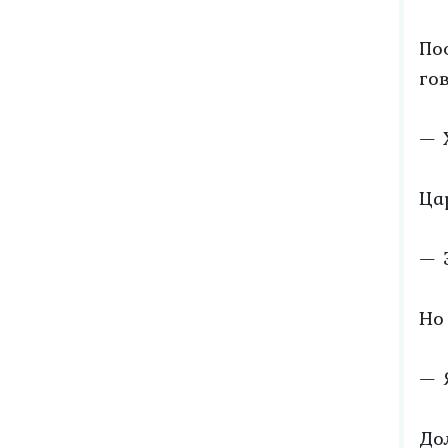
По
го
— 
Ца
— 
Но
— 
До