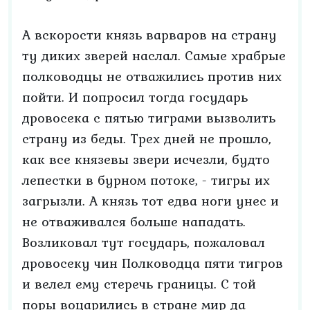
А вскорости князь варваров на страну
ту диких зверей наслал. Самые храбрые
полководцы не отважились против них
пойти. И попросил тогда государь
дровосека с пятью тиграми вызволить
страну из беды. Трех дней не прошло,
как все князевы звери исчезли, будто
лепестки в бурном потоке, - тигры их
загрызли. А князь тот едва ноги унес и
не отваживался больше нападать.
Возликовал тут государь, пожаловал
дровосеку чин Полководца пяти тигров
и велел ему стеречь границы. С той
поры воцарились в стране мир да