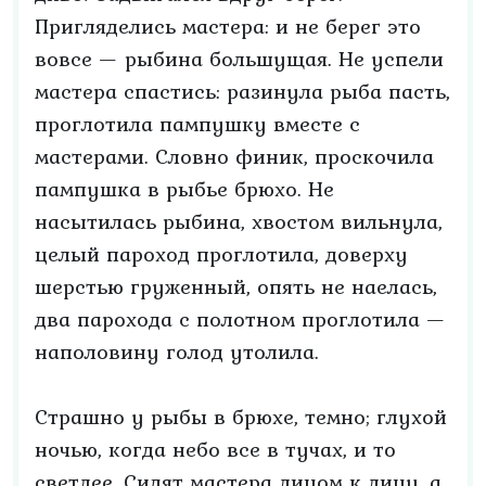
Пригляделись мастера: и не берег это
вовсе — рыбина большущая. Не успели
мастера спастись: разинула рыба пасть,
проглотила пампушку вместе с
мастерами. Словно финик, проскочила
пампушка в рыбье брюхо. Не
насытилась рыбина, хвостом вильнула,
целый пароход проглотила, доверху
шерстью груженный, опять не наелась,
два парохода с полотном проглотила —
наполовину голод утолила.
Страшно у рыбы в брюхе, темно; глухой
ночью, когда небо все в тучах, и то
светлее. Сидят мастера лицом к лицу, а