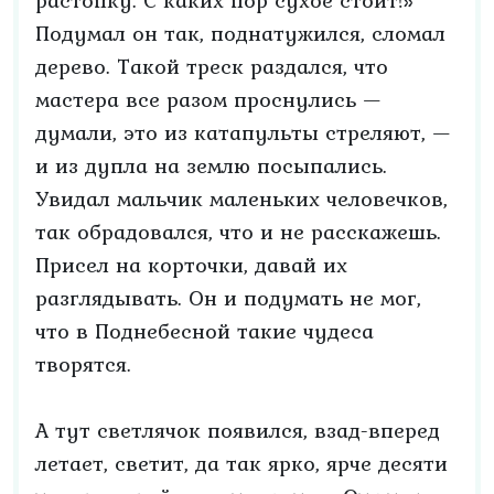
растопку. С каких пор сухое стоит!»
Подумал он так, поднатужился, сломал
дерево. Такой треск раздался, что
мастера все разом проснулись —
думали, это из катапульты стреляют, —
и из дупла на землю посыпались.
Увидал мальчик маленьких человечков,
так обрадовался, что и не расскажешь.
Присел на корточки, давай их
разглядывать. Он и подумать не мог,
что в Поднебесной такие чудеса
творятся.
А тут светлячок появился, взад-вперед
летает, светит, да так ярко, ярче десяти