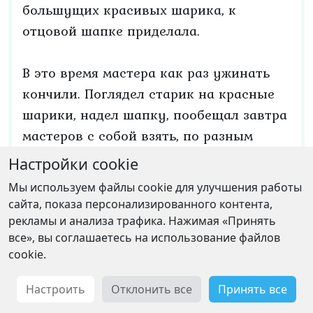
большущих красивых шарика, к
отцовой шапке приделала.
В это время мастера как раз ужинать
кончили. Поглядел старик на красные
шарики, надел шапку, пообещал завтра
мастеров с собой взять, по разным
местам поводить, пусть посмотрят. На
Настройки cookie
другой день кликнул старик Ван Саня,
Мы используем файлы cookie для улучшения работы
кликнул всю тысячу мастеров, велел им
сайта, показа персонализированного контента,
к себе на плечи залезть. Надел шапку с
рекламы и анализа трафика. Нажимая «Принять
все», вы соглашаетесь на использование файлов
новыми шариками, сделал несколько
cookie.
шагов, у ворот очутился. Понес старик
мастеров в сад. Издалека услыхали
Настроить
Отклонить все
Принять все
мастера, как славно дикая слива поет. А