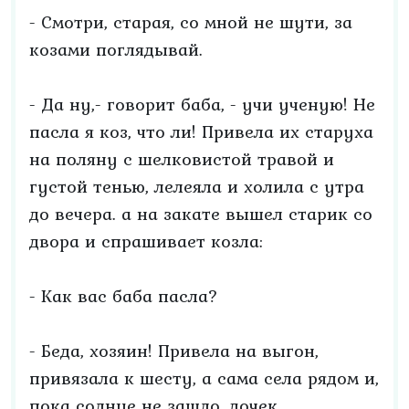
- Смотри, старая, со мной не шути, за
козами поглядывай.
- Да ну,- говорит баба, - учи ученую! Не
пасла я коз, что ли! Привела их старуха
на поляну с шелковистой травой и
густой тенью, лелеяла и холила с утра
до вечера. а на закате вышел старик со
двора и спрашивает козла:
- Как вас баба пасла?
- Беда, хозяин! Привела на выгон,
привязала к шесту, а сама села рядом и,
пока солнце не зашло, дочек