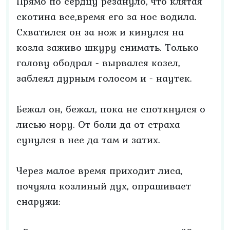
Прямо по сердцу резануло, что клятая
скотина все,время его за нос водила.
Схватился он за нож и кинулся на
козла заживо шкуру снимать. Только
голову ободрал - вырвался козел,
заблеял дурным голосом и - наутек.
Бежал он, бежал, пока не споткнулся о
лисью нору. От боли да от страха
сунулся в нее да там и затих.
Через малое время приходит лиса,
почуяла козлиный дух, опрашивает
снаружи: