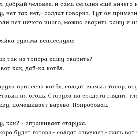
х, добрый человек, и сама сегодня ещё ничего н
у, нет так нет,- солдат говорит. Тут он примет
Коли нет ничего иного, можно сварить кашу и и
зяйка руками всплеснула:
Как так из топора кашу сварить?
 вот как, дай-ка котёл.
аруха принесла котёл, солдат вымыл топор, опу
ставил на огонь. Старуха на солдата глядит, гл
жку, помешивает варево. Попробовал.
Ну, как? - спрашивает старуха.
коро будет готова,- солдат отвечает,- жаль вот