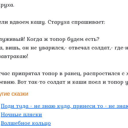
аруха.
ели вдвоем кашу. Старуха спрашивает:
Служивый! Когда ж топор будем есть?
Да, вишь, он не уварился,- отвечал солдат,- где
завтракаю!
тчас припрятал топор в ранец, распростился с
ревню. Вот так-то солдат и каши поел и топор у
угие сказки
Поди туда - не знаю куда, принеси то - не зна
Ночные пляски
Волшебное кольцо