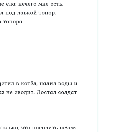
е ела: нечего мне есть.
ил под лавкой топор.
з топора.
стил в котёл, налил воды и
аз не сводит. Достал солдат
 только, что посолить нечем.