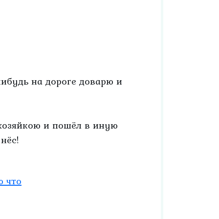
-нибудь на дороге доварю и
 хозяйкою и пошёл в иную
нёс!
ю что