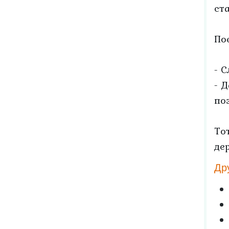
ст
По
- 
- 
по
То
де
Др