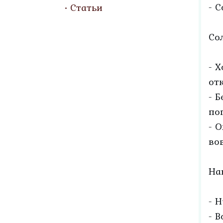
- С
Статьи
Со
- 
от
- 
по
- 
во
На
- 
- 