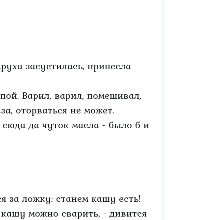
аруха засуетилась, принесла
пой. Варил, варил, помешивал,
за, оторваться не может.
ы сюда да чуток масла - было б и
я за ложку: станем кашу есть!
 кашу можно сварить, - дивится