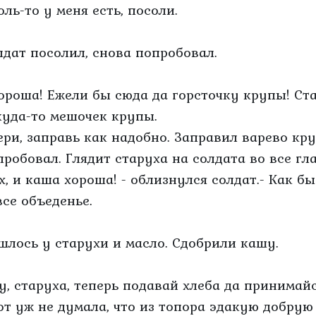
оль-то у меня есть, посоли.
лдат посолил, снова попробовал.
Хороша! Ежели бы сюда да горсточку крупы! Ст
куда-то мешочек крупы.
Бери, заправь как надобно. Заправил варево кру
пробовал. Глядит старуха на солдата во все гла
Ох, и каша хороша! - облизнулся солдат.- Как б
все объеденье.
шлось у старухи и масло. Сдобрили кашу.
Ну, старуха, теперь подавай хлеба да принимайс
Вот уж не думала, что из топора эдакую добрую