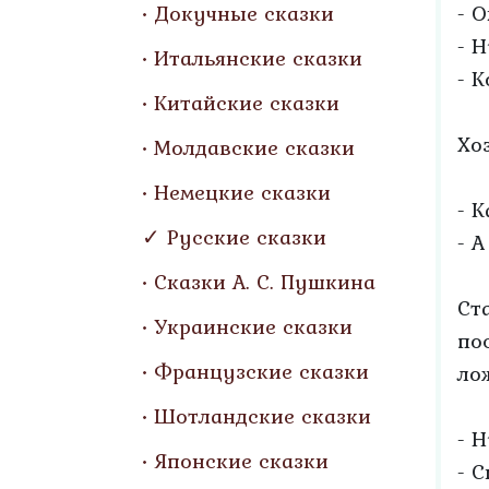
Докучные сказки
- О
- Н
Итальянские сказки
- 
Китайские сказки
Хо
Молдавские сказки
Немецкие сказки
- 
Русские сказки
- А
Сказки А. С. Пушкина
Ст
Украинские сказки
по
Французские сказки
ло
Шотландские сказки
- 
Японские сказки
- С