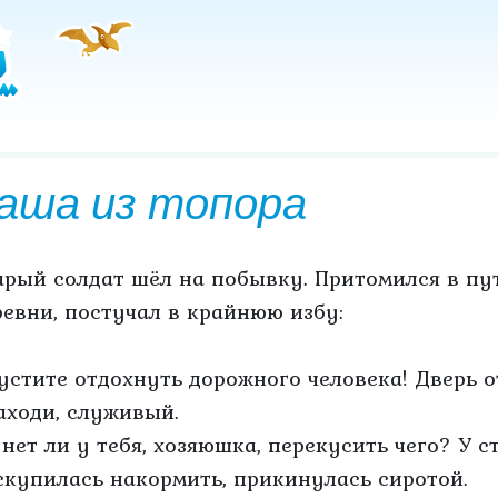
аша из топора
арый солдат шёл на побывку. Притомился в пут
ревни, постучал в крайнюю избу:
Пустите отдохнуть дорожного человека! Дверь о
Заходи, служивый.
А нет ли у тебя, хозяюшка, перекусить чего? У с
скупилась накормить, прикинулась сиротой.