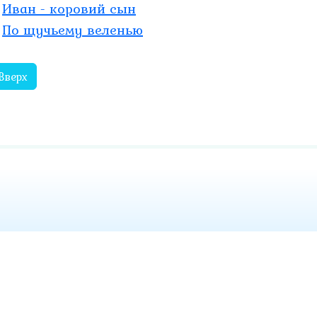
Иван - коровий сын
По щучьему веленью
Вверх