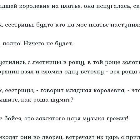
адшей королевне на платье, она испугалась, ск
Ах, сестрицы, будто кто на мое платье наступил
, полно! Ничего не будет.
устились с лестницы в рощу, в той роще золот
орянин взял и сломил одну веточку - вся роща
Ах, сестрицы, - говорит младшая королевна, - чт
ышите, как роща шумит?
Не бойся, это заклятого царя музыка гремит!
иходят они во дворец, встречает их царь с при