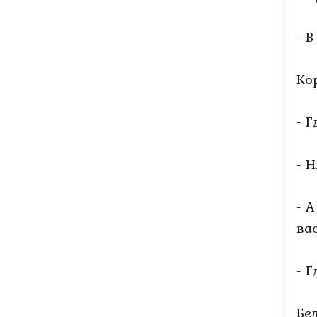
- 
Ко
- 
- 
- 
вас
- 
Бе