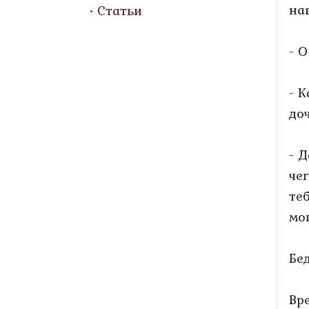
на
Статьи
- 
- 
до
- 
че
те
мо
Бе
Вр