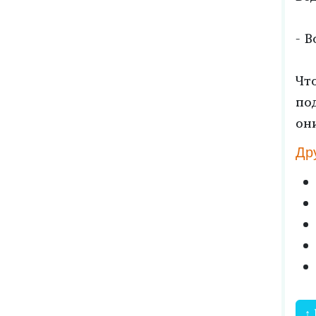
- В
Чт
по
он
Др
↑ 