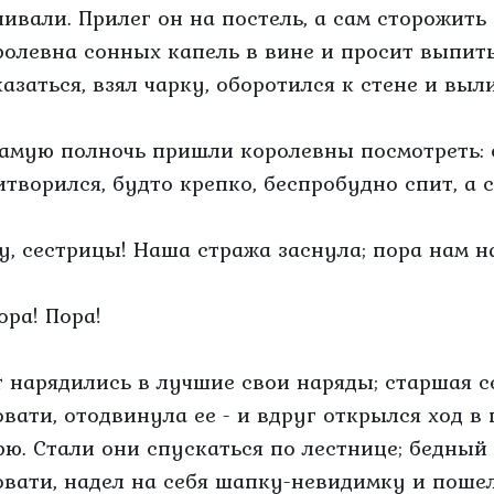
чивали. Прилег он на постель, а сам сторожить
ролевна сонных капель в вине и просит выпить 
казаться, взял чарку, оборотился к стене и выли
самую полночь пришли королевны посмотреть: 
итворился, будто крепко, беспробудно спит, а 
Ну, сестрицы! Наша стража заснула; пора нам н
ора! Пора!
т нарядились в лучшие свои наряды; старшая с
овати, отодвинула ее - и вдруг открылся ход в
рю. Стали они спускаться по лестнице; бедный
овати, надел на себя шапку-невидимку и поше