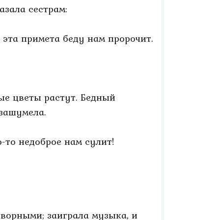
азала сестрам:
; эта примета беду нам пророчит.
ые цветы растут. Бедный
 зашумела.
о-то недоброе нам сулит!
дворными; заиграла музыка, и