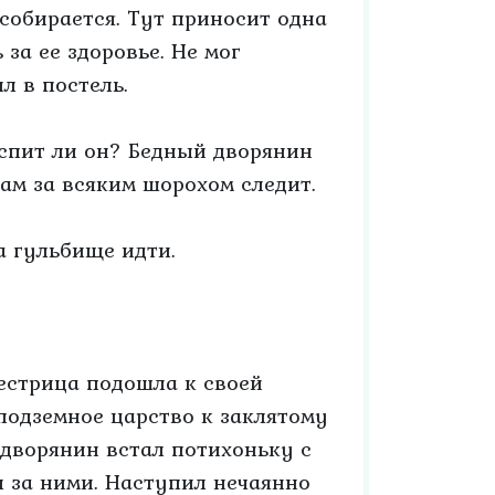
 собирается. Тут приносит одна
за ее здоровье. Не мог
л в постель.
спит ли он? Бедный дворянин
сам за всяким шорохом следит.
а гульбище идти.
естрица подошла к своей
 подземное царство к заклятому
 дворянин встал потихоньку с
л за ними. Наступил нечаянно