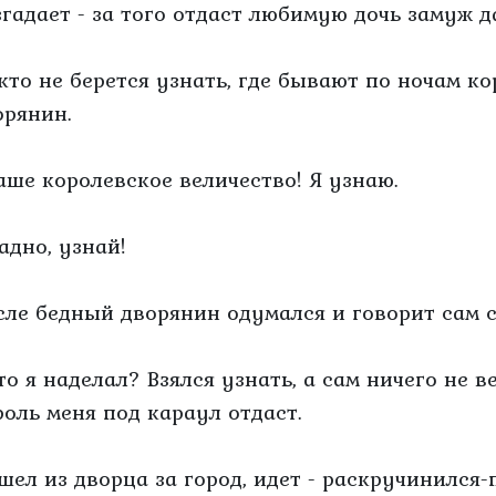
згадает - за того отдаст любимую дочь замуж д
кто не берется узнать, где бывают по ночам к
орянин.
Ваше королевское величество! Я узнаю.
адно, узнай!
сле бедный дворянин одумался и говорит сам с
Что я наделал? Взялся узнать, а сам ничего не в
роль меня под караул отдаст.
шел из дворца за город, идет - раскручинился