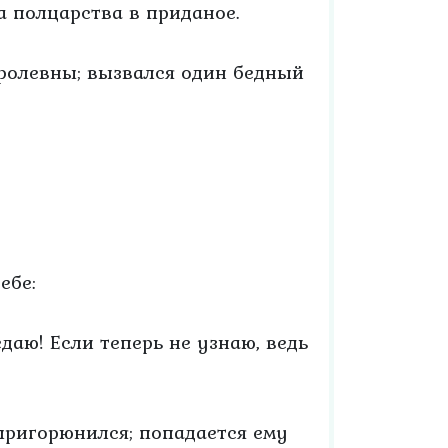
а полцарства в приданое.
оролевны; вызвался один бедный
ебе:
едаю! Если теперь не узнаю, ведь
-пригорюнился; попадается ему