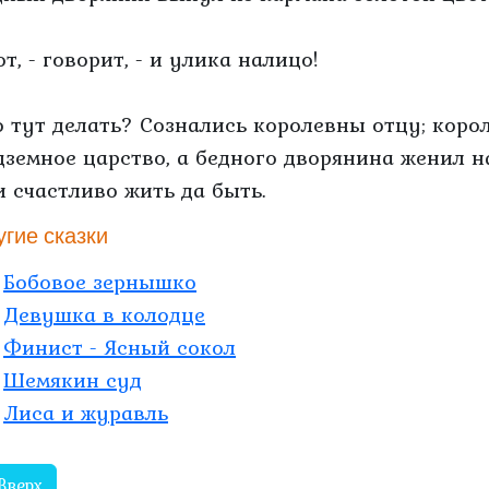
от, - говорит, - и улика налицо!
о тут делать? Сознались королевны отцу; корол
дземное царство, а бедного дворянина женил н
и счастливо жить да быть.
угие сказки
Бобовое зернышко
Девушка в колодце
Финист - Ясный сокол
Шемякин суд
Лиса и журавль
Вверх