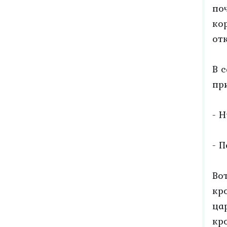
по
ко
от
В 
пр
- 
- П
Во
кр
ца
кр