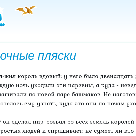
очные пляски
л-жил король вдовый; у него было двенадцать 
ждую ночь уходили эти царевны, а куда - невед
нашивали по новой паре башмаков. Не наготови
хотелось ему узнать, куда это они по ночам ух
т он сделал пир, созвал со всех земель королей
простых людей и спрашивает: не сумеет ли кто 