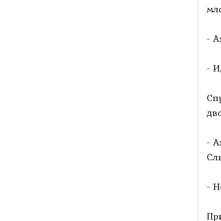
мл
- 
- И
Сп
дв
- 
Сл
- 
Пр