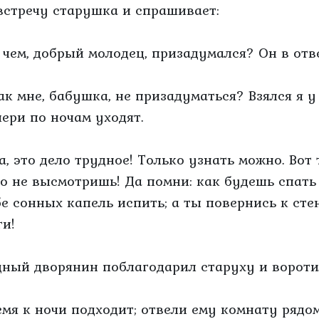
встречу старушка и спрашивает:
О чем, добрый молодец, призадумался? Он в отв
Как мне, бабушка, не призадуматься? Взялся я у
чери по ночам уходят.
Да, это дело трудное! Только узнать можно. Вот
го не высмотришь! Да помни: как будешь спать
бе сонных капель испить; а ты повернись к стен
ги!
дный дворянин поблагодарил старуху и вороти
емя к ночи подходит; отвели ему комнату рядо