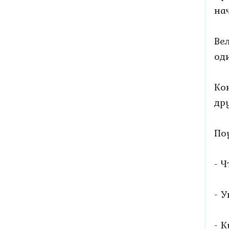
на
Ве
од
Ко
др
По
- 
- 
- 