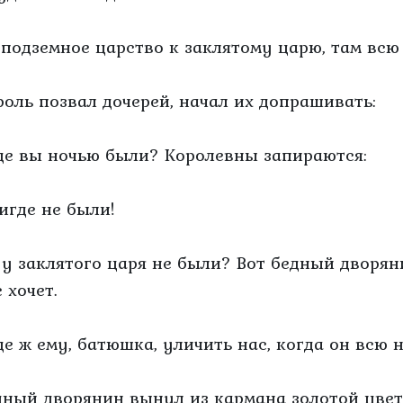
В подземное царство к заклятому царю, там всю
роль позвал дочерей, начал их допрашивать:
Где вы ночью были? Королевны запираются:
Нигде не были!
А у заклятого царя не были? Вот бедный дворян
 хочет.
Где ж ему, батюшка, уличить нас, когда он всю
дный дворянин вынул из кармана золотой цвет