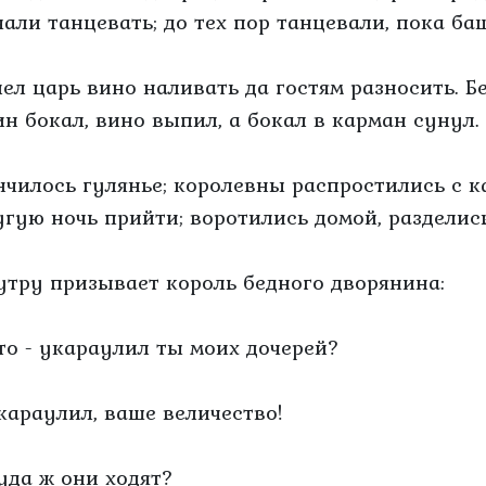
чали танцевать; до тех пор танцевали, пока ба
лел царь вино наливать да гостям разносить. 
ин бокал, вино выпил, а бокал в карман сунул.
нчилось гулянье; королевны распростились с к
угую ночь прийти; воротились домой, разделись
утру призывает король бедного дворянина:
Что - укараулил ты моих дочерей?
Укараулил, ваше величество!
Куда ж они ходят?