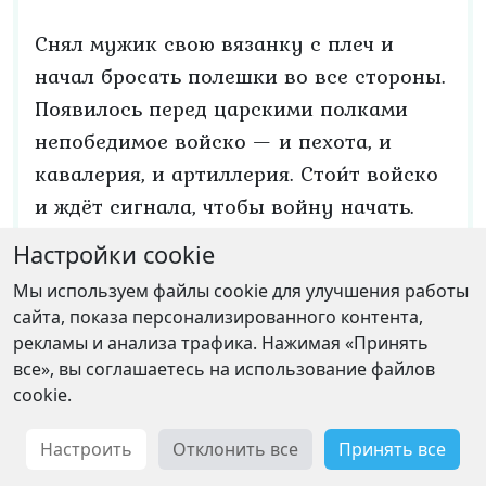
Снял мужик свою вязанку с плеч и
начал бросать полешки во все стороны.
Появилось перед царскими полками
непобедимое войско — и пехота, и
кавалерия, и артиллерия. Стои́т войско
и ждёт сигнала, чтобы войну начать.
Подал Коля сигнал, и ударило
Настройки cookie
волшебное войско по царским полкам.
Мы используем файлы cookie для улучшения работы
Не успели царь с царевной оглянуться,
сайта, показа персонализированного контента,
как все их солдаты разбежались кто
рекламы и анализа трафика. Нажимая «Принять
куда, а сами они в плену оказались.
все», вы соглашаетесь на использование файлов
cookie.
Отправил Коля царя в ту самую баню, в
которой его живьём сжечь хотели.
Настроить
Отклонить все
Принять все
Пото́м подошёл к царевне и говорит: