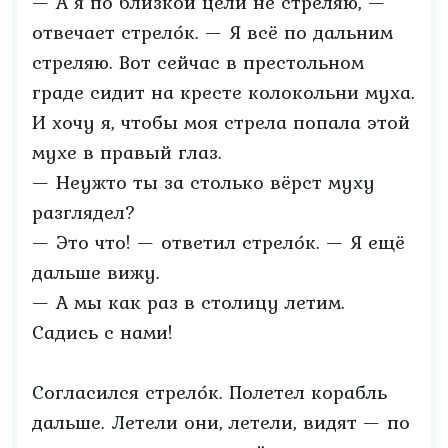
— А я по близкой цели не стреляю, —
отвечает стрело́к. — Я всё по дальним
стреляю. Вот сейчас в престольном
граде сидит на кресте колокольни муха.
И хочу я, чтобы моя стрела попала этой
мухе в правый глаз.
— Неужто ты за столько вёрст муху
разглядел?
— Это что! — ответил стрело́к. — Я ещё
дальше вижу.
— А мы как раз в столицу летим.
Садись с нами!
Согласился стрело́к. Полетел корабль
дальше. Летели они, летели, видят — по