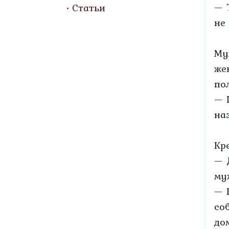
— 
Статьи
не
Му
же
пол
— 
на
Кр
— 
му
— 
со
до