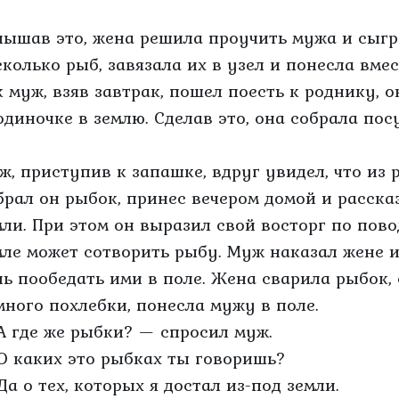
лышав это, жена решила проучить мужа и сыгр
сколько рыб, завязала их в узел и понесла вмес
к муж, взяв завтрак, пошел поесть к роднику, 
одиночке в землю. Сделав это, она собрала пос
ж, приступив к запашке, вдруг увидел, что из
брал он рыбок, принес вечером домой и расска
мли. При этом он выразил свой восторг по повод
мле может сотворить рыбу. Муж наказал жене и
нь пообедать ими в поле. Жена сварила рыбок, с
много похлебки, понесла мужу в поле.
А где же рыбки? — спросил муж.
О каких это рыбках ты говоришь?
Да о тех, которых я достал из-под земли.