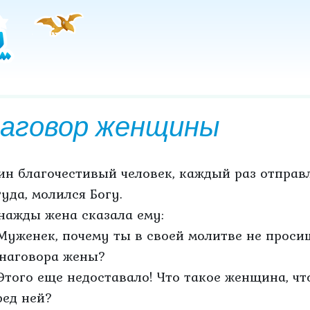
аговор женщины
ин благочестивый человек, каждый раз отправл
туда, молился Богу.
нажды жена сказала ему:
Муженек, почему ты в своей молитве не просиш
 наговора жены?
Этого еще недоставало! Что такое женщина, что
ред ней?