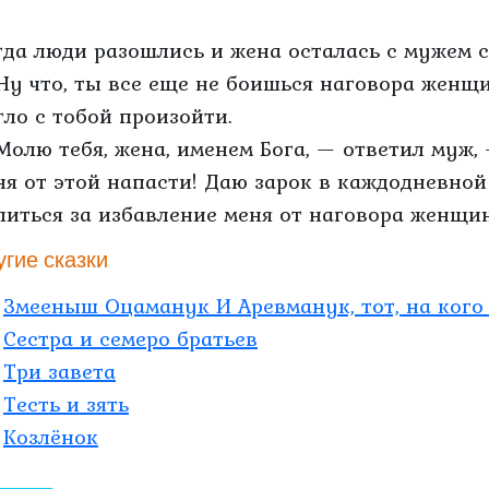
гда люди разошлись и жена осталась с мужем с 
Ну что, ты все еще не боишься наговора женщи
гло с тобой произойти.
Молю тебя, жена, именем Бога, — ответил муж,
ня от этой напасти! Даю зарок в каждодневной
литься за избавление меня от наговора женщи
угие сказки
Змееныш Оцаманук И Аревманук, тот, на кого
Сестра и семеро братьев
Три завета
Тесть и зять
Козлёнок