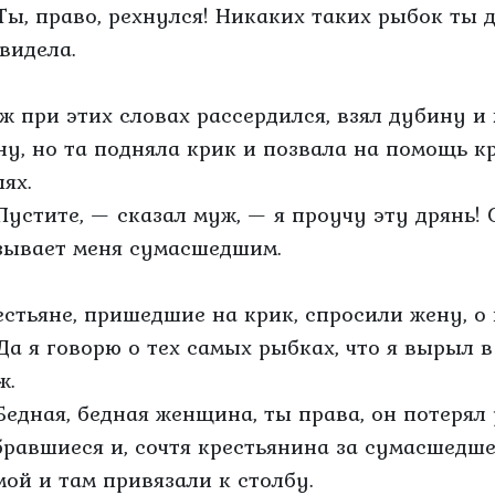
Ты, право, рехнулся! Никаких таких рыбок ты д
 видела.
ж при этих словах рассердился, взял дубину и
ну, но та подняла крик и позвала на помощь к
ях.
Пустите, — сказал муж, — я проучу эту дрянь!
зывает меня сумасшедшим.
естьяне, пришедшие на крик, спросили жену, о 
Да я говорю о тех самых рыбках, что я вырыл в
ж.
Бедная, бедная женщина, ты права, он потерял
бравшиеся и, сочтя крестьянина за сумасшедше
мой и там привязали к столбу.