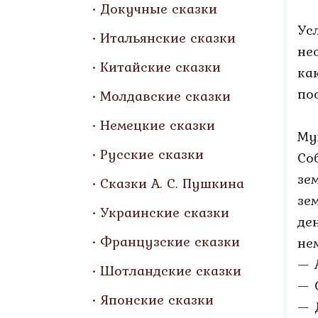
Докучные сказки
Ус
Итальянские сказки
не
Китайские сказки
ка
по
Молдавские сказки
Немецкие сказки
Му
Русские сказки
Со
зе
Сказки А. С. Пушкина
зе
Украинские сказки
де
Французские сказки
не
— 
Шотландские сказки
— 
Японские сказки
— 