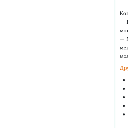
Ко
— 
мо
— 
ме
мо
Др