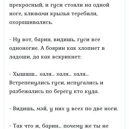
прекрасный, и гуси стояли на одной
ноге, клювами крылья теребили,
охорашивались.
- Ну вот, барин, видишь, гуси все
одноногие. А боярин как хлопнет в
ладоши, да как вскрикнет:
- Хышшш… халя… халя… халя…
Встрепенулись гуси, испугались и
разбежались по берегу кто куда.
- Видишь, мэй, у них у всех по две ноги.
- Так что ж, барин… почему же ты не