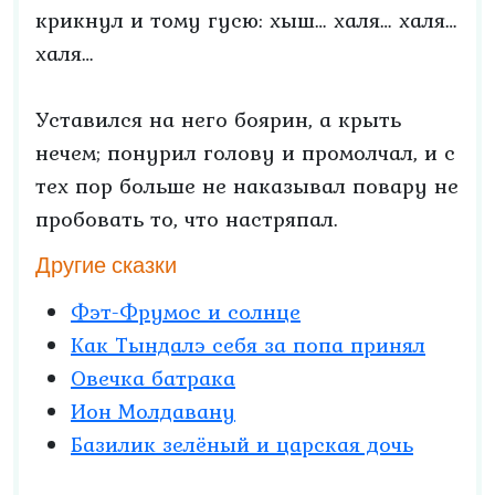
крикнул и тому гусю: хыш… халя… халя…
халя…
Уставился на него боярин, а крыть
нечем; понурил голову и промолчал, и с
тех пор больше не наказывал повару не
пробовать то, что настряпал.
Другие сказки
Фэт-Фрумос и солнце
Как Тындалэ себя за попа принял
Овечка батрака
Ион Молдавану
Базилик зелёный и царская дочь