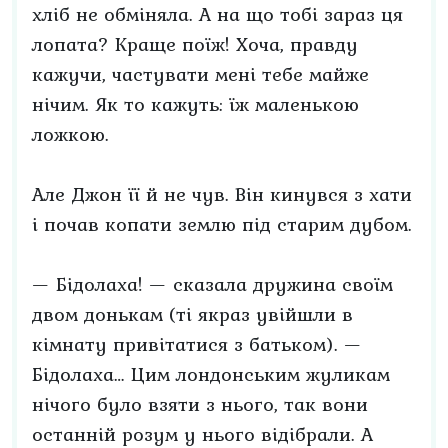
хліб не обміняла. А на що тобі зараз ця
лопата? Краще поїж! Хоча, правду
кажучи, частувати мені тебе майже
нічим. Як то кажуть: їж маленькою
ложкою.
Але Джон її й не чув. Він кинувся з хати
і почав копати землю під старим дубом.
— Бідолаха! — сказала дружина своїм
двом донькам (ті якраз увійшли в
кімнату привітатися з батьком). —
Бідолаха… Цим лондонським жуликам
нічого було взяти з нього, так вони
останній розум у нього відібрали. А