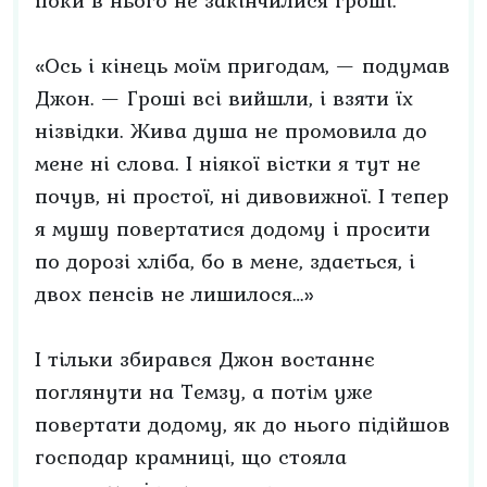
поки в нього не закінчилися гроші.
«Ось і кінець моїм пригодам, — подумав
Джон. — Гроші всі вийшли, і взяти їх
нізвідки. Жива душа не промовила до
мене ні слова. І ніякої вістки я тут не
почув, ні простої, ні дивовижної. І тепер
я мушу повертатися додому і просити
по дорозі хліба, бо в мене, здається, і
двох пенсів не лишилося…»
І тільки збирався Джон востаннє
поглянути на Темзу, а потім уже
повертати додому, як до нього підійшов
господар крамниці, що стояла