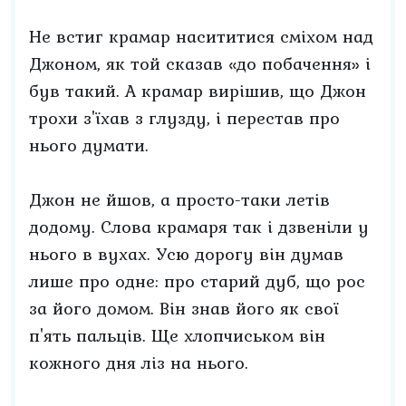
Не встиг крамар насититися сміхом над
Джоном, як той сказав «до побачення» і
був такий. А крамар вирішив, що Джон
трохи з'їхав з глузду, і перестав про
нього думати.
Джон не йшов, а просто-таки летів
додому. Слова крамаря так і дзвеніли у
нього в вухах. Усю дорогу він думав
лише про одне: про старий дуб, що рос
за його домом. Він знав його як свої
п'ять пальців. Ще хлопчиськом він
кожного дня ліз на нього.