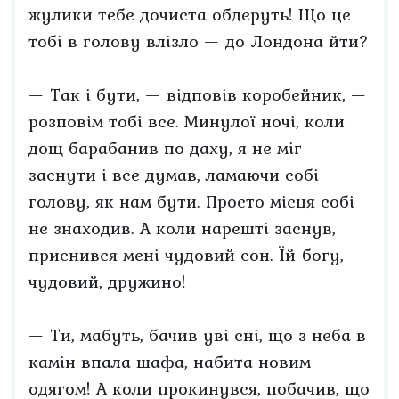
жулики тебе дочиста обдеруть! Що це
тобі в голову влізло — до Лондона йти?
— Так і бути, — відповів коробейник, —
розповім тобі все. Минулої ночі, коли
дощ барабанив по даху, я не міг
заснути і все думав, ламаючи собі
голову, як нам бути. Просто місця собі
не знаходив. А коли нарешті заснув,
приснився мені чудовий сон. Їй-богу,
чудовий, дружино!
— Ти, мабуть, бачив уві сні, що з неба в
камін впала шафа, набита новим
одягом! А коли прокинувся, побачив, що