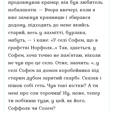
продовжував крамар; він був любитель
побалакати. — Вчора ввечері, коли я
вже замкнув крамницю і збирався
додому, підходить до мене якийсь
старий, весь у лахмітті, бурлака,
мабуть, — і каже: «У селі Софем, що в
графстві Норфолк…» Так, здається, у
Софем, хоча точно не пам'ятаю, ніколи
не чув про це село. Отже, значить: «…у
селі Софем за домом коробейника під
старим дубом заритий скарб». Сказав і
пішов собі геть. Чув такі вістки? А ти
мені про сон торочиш! Ну, може, тепер
ти побіжиш туди, у цей, як його,
Соффолк чи Сохем?