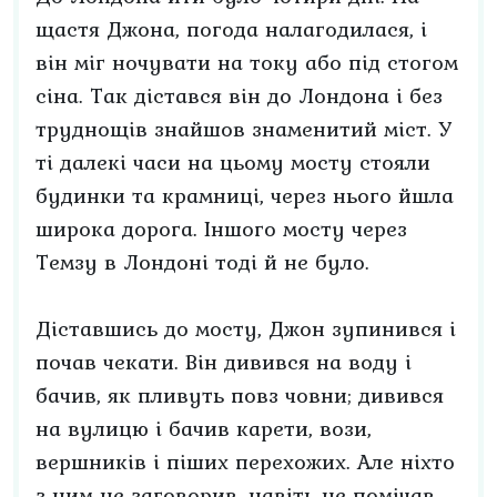
щастя Джона, погода налагодилася, і
він міг ночувати на току або під стогом
сіна. Так дістався він до Лондона і без
труднощів знайшов знаменитий міст. У
ті далекі часи на цьому мосту стояли
будинки та крамниці, через нього йшла
широка дорога. Іншого мосту через
Темзу в Лондоні тоді й не було.
Діставшись до мосту, Джон зупинився і
почав чекати. Він дивився на воду і
бачив, як пливуть повз човни; дивився
на вулицю і бачив карети, вози,
вершників і піших перехожих. Але ніхто
з ним не заговорив, навіть не помічав