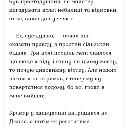
був простодушний, не майстер
вигадувати всякі небилиці та відмовки,
отже, викладав усе як є.
— Ех, сусідушко, — почав він, —
сказати правду, я простий сільський
бідняк. Три ночі поспіль мені снилося,
що якщо я піду і стану на цьому мосту,
то почую дивовижну вістку. Але ніяких
вісток я не отримав, і тепер мушу
повертатися додому, бо всі гроші в
мене вийшли.
Крамар у здивуванні витріщився на
Джона, а потім як реготатиме.