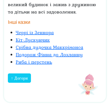
великий будинок і зажив з дружиною
та дітьми на всі задоволення.
Інші казки
Черрі із Зеннора
Кіт-Лускунчик
Срібна дудочка Маккрімонса
Подорож Фінна до Лохланну
Риба і перстень
↑ Догори