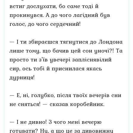
встиг дослухати, бо саме тоді й
прокинувся. А до чого лагідний був
голос, до чого сердечний!
— І ти збираєшся тягнутися до Лондона
лише тому, що бачив цей сон уночі?! Та
просто ти з'їв увечері запліснявілий
сир, ось тобі й приснилася якась
дурниця!
— Е, ні, голубко, після твоїх вечерів сни
не сняться! — сказав коробейник.
— І не дивно! З чого мені вечерю
готувати? Ну, а що це за дивовижну