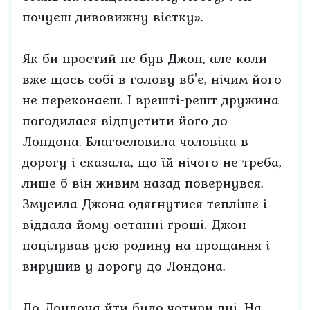
почуєш дивовижну вістку».
Як би простий не був Джон, але коли
вже щось собі в голову вб'є, нічим його
не переконаєш. І врешті-решт дружина
погодилася відпустити його до
Лондона. Благословила чоловіка в
дорогу і сказала, що їй нічого не треба,
лише б він живим назад повернувся.
Змусила Джона одягнутися тепліше і
віддала йому останні гроші. Джон
поцілував усю родину на прощання і
вирушив у дорогу до Лондона.
До Лондона йти було чотири дні. На