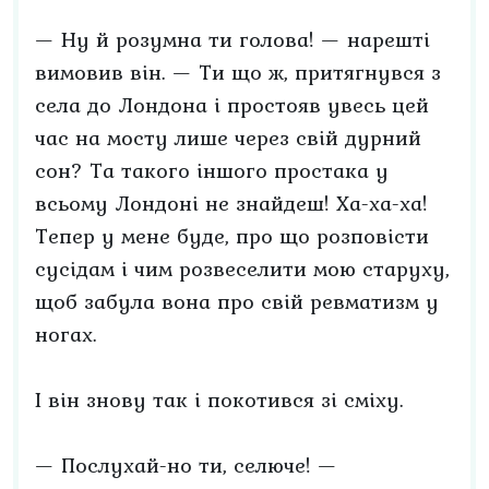
— Ну й розумна ти голова! — нарешті
вимовив він. — Ти що ж, притягнувся з
села до Лондона і простояв увесь цей
час на мосту лише через свій дурний
сон? Та такого іншого простака у
всьому Лондоні не знайдеш! Ха-ха-ха!
Тепер у мене буде, про що розповісти
сусідам і чим розвеселити мою старуху,
щоб забула вона про свій ревматизм у
ногах.
І він знову так і покотився зі сміху.
— Послухай-но ти, селюче! —