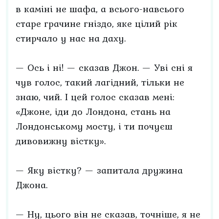
в каміні не шафа, а всього-навсього
старе грачине гніздо, яке цілий рік
стирчало у нас на даху.
— Ось і ні! — сказав Джон. — Уві сні я
чув голос, такий лагідний, тільки не
знаю, чий. І цей голос сказав мені:
«Джоне, іди до Лондона, стань на
Лондонському мосту, і ти почуєш
дивовижну вістку».
— Яку вістку? — запитала дружина
Джона.
— Ну, цього він не сказав, точніше, я не