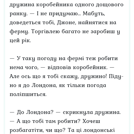
дружина коробейника одного дощового
ранку. — І не придумаю… Мабуть,
доведеться тобі, Джоне, найнятися на
ферму. Торгівлею багато не заробиш у
цей рік.
— У таку погоду на фермі теж робити
нема чого, — відповів коробейник. —
Але ось що я тобі скажу, дружино! Піду-
но я до Лондона, як тільки погода
поліпшиться.
— До Лондона? — скрикнула дружина.
— А що тобі там робити? Хочеш
розбагатіти, чи що? Та ці лондонські