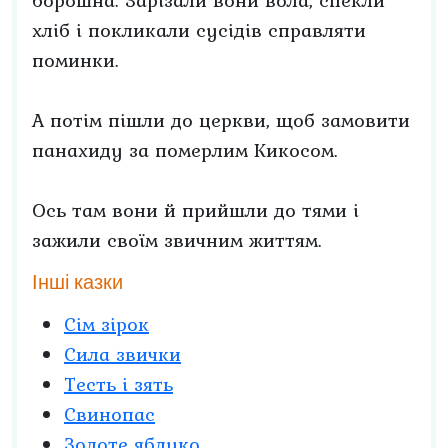
борошна. Зарізали вони вола, спекли
хліб і покликали сусідів справляти
поминки.
А потім пішли до церкви, щоб замовити
панахиду за померлим Кикосом.
Ось там вони й прийшли до тями і
зажили своїм звичним життям.
Інші казки
Сім зірок
Сила звички
Тесть і зять
Свинопас
Золоте яблуко