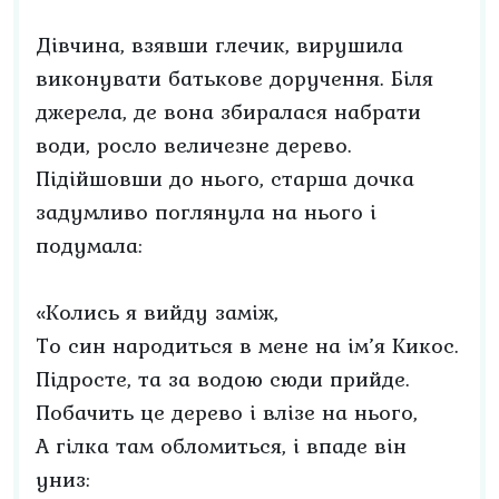
Дівчина, взявши глечик, вирушила
виконувати батькове доручення. Біля
джерела, де вона збиралася набрати
води, росло величезне дерево.
Підійшовши до нього, старша дочка
задумливо поглянула на нього і
подумала:
«Колись я вийду заміж,
То син народиться в мене на ім’я Кикос.
Підросте, та за водою сюди прийде.
Побачить це дерево і влізе на нього,
А гілка там обломиться, і впаде він
униз: