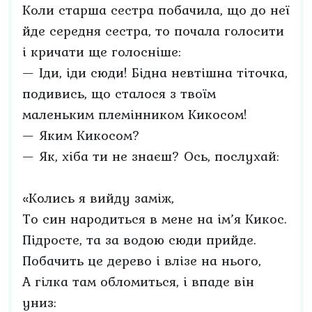
Коли старша сестра побачила, що до неї
йде середня сестра, то почала голосити
і кричати ще голосніше:
— Іди, іди сюди! Бідна невтішна тіточка,
подивись, що сталося з твоїм
маленьким племінником Кикосом!
— Яким Кикосом?
— Як, хіба ти не знаєш? Ось, послухай:
«Колись я вийду заміж,
То син народиться в мене на ім’я Кикос.
Підросте, та за водою сюди прийде.
Побачить це дерево і влізе на нього,
А гілка там обломиться, і впаде він
униз: