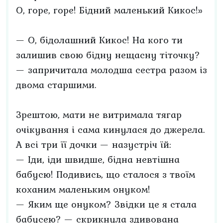
О, горе, горе! Бідний маленький Кикос!»
— О, бідолашний Кикос! На кого ти
залишив свою бідну нещасну тіточку?
— запричитала молодша сестра разом із
двома старшими.
Зрештою, мати не витримала тягар
очікування і сама кинулася до джерела.
А всі три її дочки — назустріч їй:
— Іди, іди швидше, бідна невтішна
бабусю! Подивись, що сталося з твоїм
коханим маленьким онуком!
— Яким ще онуком? Звідки це я стала
бабусею? — скрикнула здивована