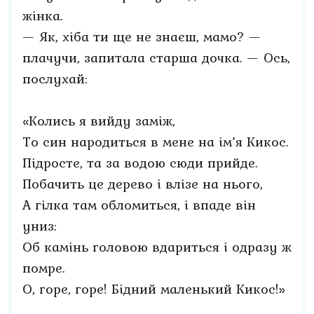
жінка.
— Як, хіба ти ще не знаєш, мамо? —
плачучи, запитала старша дочка. — Ось,
послухай:
«Колись я вийду заміж,
То син народиться в мене на ім’я Кикос.
Підросте, та за водою сюди прийде.
Побачить це дерево і влізе на нього,
А гілка там обломиться, і впаде він
униз:
Об камінь головою вдариться і одразу ж
помре.
О, горе, горе! Бідний маленький Кикос!»