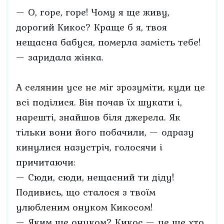
— О, горе, горе! Чому я ще живу,
дорогий Кикос? Краще б я, твоя
нещасна бабуся, померла замість тебе!
— заридала жінка.
А селянин усе не міг зрозуміти, куди це
всі поділися. Він почав їх шукати і,
нарешті, знайшов біля джерела. Як
тільки вони його побачили, — одразу
кинулися назустріч, голосячи і
причитаючи:
— Сюди, сюди, нещасний ти діду!
Подивись, що сталося з твоїм
улюбленим онуком Кикосом!
— Яким ще онуком? Кикос — це ще хто