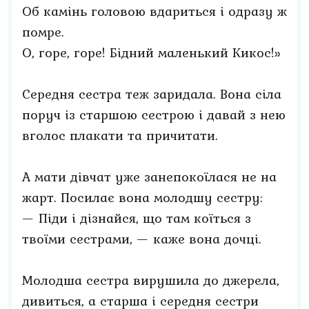
Об камінь головою вдариться і одразу ж
помре.
О, горе, горе! Бідний маленький Кикос!»
Середня сестра теж заридала. Вона сіла
поруч із старшою сестрою і давай з нею
вголос плакати та причитати.
А мати дівчат уже занепокоїлася не на
жарт. Посилає вона молодшу сестру:
— Піди і дізнайся, що там коїться з
твоїми сестрами, — каже вона дочці.
Молодша сестра вирушила до джерела,
дивиться, а старша і середня сестри