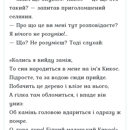
такий? — запитав приголомшений
селянин.
— Про що це ви мені тут розповідаєте?
Я нічого не розумію!..
— Що? Не розумієш? Тоді слухай:
«Колись я вийду заміж,
То син народиться в мене на ім’я Кикос.
Підросте, та за водою сюди прийде.
Побачить це дерево і влізе на нього,
А гілка там обломиться, і впаде він
униз:
Об камінь головою вдариться і одразу ж
помре.
О, горе, горе! Бідний маленький Кикос!»