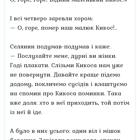
І всі четверо заревли хором:
— О, горе, помер наш малюк Кикос!..
Селянин подумав-подумав і каже:
— Послухайте мене, дурні ви жінки.
Годі плакати. Слізьми Кикоса нам уже
не повернути. Давайте краще підемо
додому, покличемо сусідів і влаштуємо
на спомин про Кикоса поминки. Така
вже доля: хто в неї приходить, той потім
із неї й іде.
А було в них усього: один віл і мішок