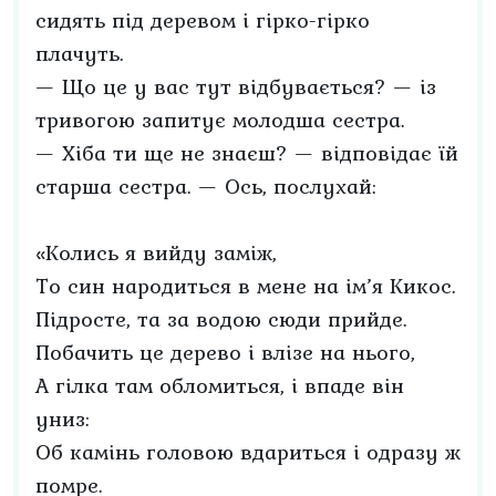
сидять під деревом і гірко-гірко
плачуть.
— Що це у вас тут відбувається? — із
тривогою запитує молодша сестра.
— Хіба ти ще не знаєш? — відповідає їй
старша сестра. — Ось, послухай:
«Колись я вийду заміж,
То син народиться в мене на ім’я Кикос.
Підросте, та за водою сюди прийде.
Побачить це дерево і влізе на нього,
А гілка там обломиться, і впаде він
униз:
Об камінь головою вдариться і одразу ж
помре.