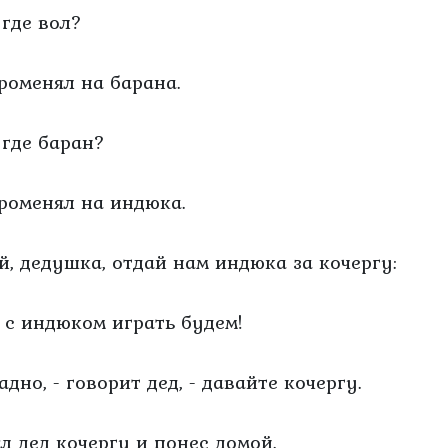
 где вол?
Променял на барана.
 где баран?
Променял на индюка.
Ой, дедушка, отдай нам индюка за кочергу:
 с индюком играть будем!
адно, - говорит дед, - давайте кочергу.
ял дед кочергу и понес домой.