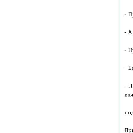
- 
- А
- 
- 
- 
вз
по
Пр