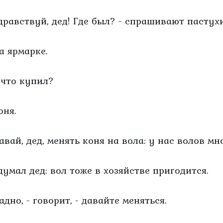
Здравствуй, дед! Где был? - спрашивают пастухи
а ярмарке.
А что купил?
оня.
авай, дед, менять коня на вола: у нас волов мно
думал дед: вол тоже в хозяйстве пригодится.
адно, - говорит, - давайте меняться.