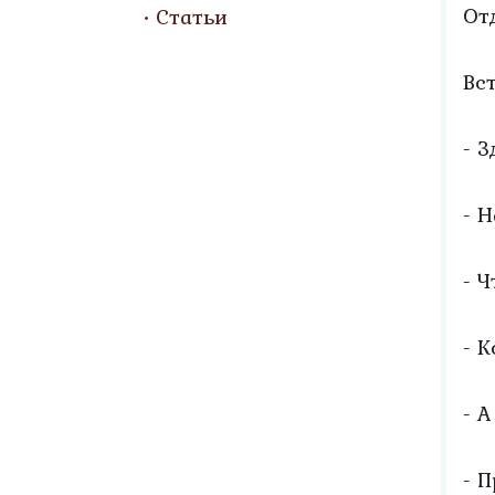
От
Статьи
Вс
- З
- Н
- 
- К
- А
- 