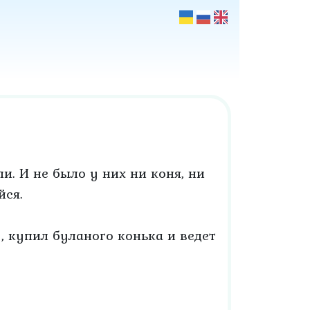
и. И не было у них ни коня, ни
йся.
, купил буланого конька и ведет