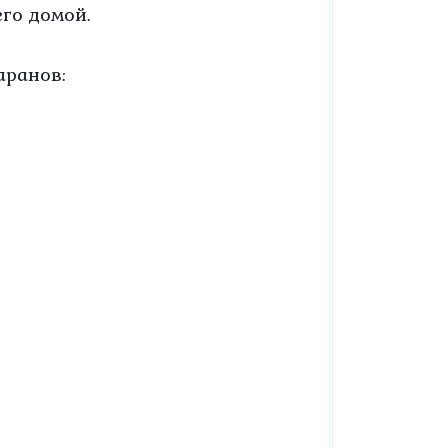
его домой.
аранов: