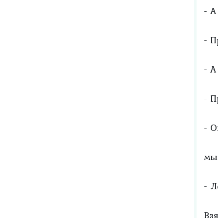
- А
- 
- А
- 
- 
мы
- Л
Вз