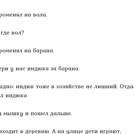
Променял на вола.
 где вол?
Променял на барана.
Бери у нас индюка за барана.
Ладно: индюк тоже в хозяйстве не лишний. Отд
ял индюка
д мышку и пошел дальше.
иходит в деревню. А на улице дети играют,