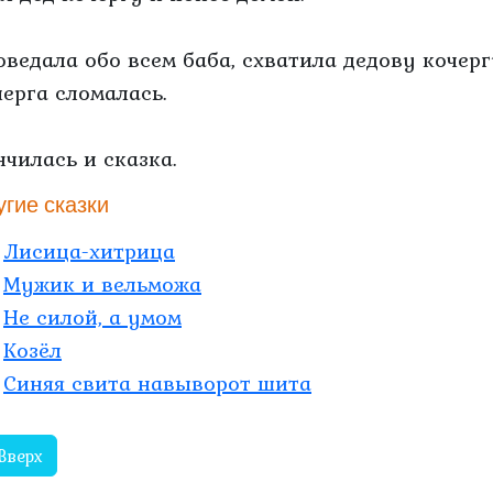
оведала обо всем баба, схватила дедову кочергу
черга сломалась.
нчилась и сказка.
угие сказки
Лисица-хитрица
Мужик и вельможа
Не силой, а умом
Козёл
Синяя свита навыворот шита
Вверх