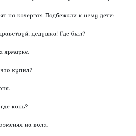
дят на кочергах. Подбежали к нему дети:
Здравствуй, дедушка! Где был?
а ярмарке.
А что купил?
оня.
 где конь?
Променял на вола.