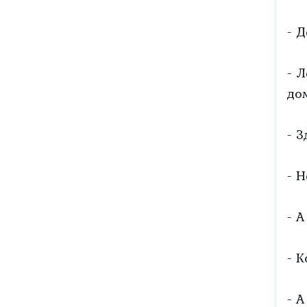
- 
- 
до
- 
- Н
- 
- К
- А