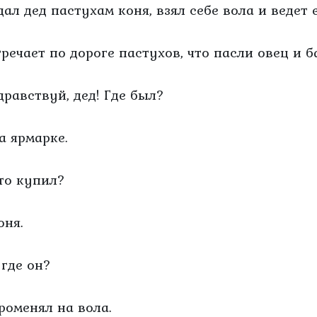
дал дед пастухам коня, взял себе вола и ведет 
тречает по дороге пастухов, что пасли овец и б
дравствуй, дед! Где был?
а ярмарке.
Что купил?
оня.
 где он?
Променял на вола.