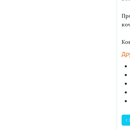
Пр
ко
Ко
Др
↑ 