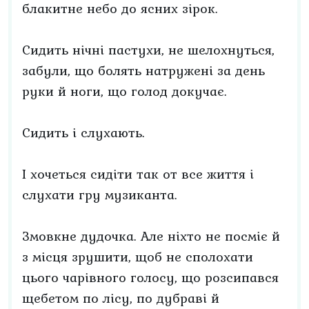
блакитне небо до ясних зірок.
Сидить нічні пастухи, не шелохнуться,
забули, що болять натружені за день
руки й ноги, що голод докучає.
Сидить і слухають.
І хочеться сидіти так от все життя і
слухати гру музиканта.
Змовкне дудочка. Але ніхто не посміє й
з місця зрушити, щоб не сполохати
цього чарівного голосу, що розсипався
щебетом по лісу, по дубраві й