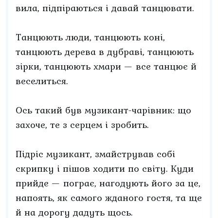
вила, підпіраються і давай танцювати.
Танцюють люди, танцюють коні,
танцюють дерева в дубраві, танцюють
зірки, танцюють хмари — все танцює й
веселиться.
Ось такий був музикант-чарівник: що
захоче, те з серцем і зробить.
Підріс музикант, змайстрував собі
скрипку і пішов ходити по світу. Куди
прийде — пограє, нагодують його за це,
напоять, як самого жданого гостя, та ще
й на дорогу дадуть щось.