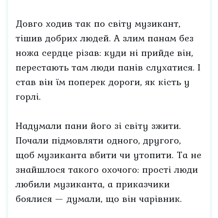
Довго ходив так по світу музикант,
тішив добрих людей. А злим панам без
ножа сердце різав: куди ні прийде він,
перестають там люди панів слухатися. І
став він їм поперек дороги, як кість у
горлі.
Надумали пани його зі світу зжити.
Почали підмовляти одного, другого,
щоб музиканта вбити чи утопити. Та не
знайшлося такого охочого: прості люди
любили музиканта, а приказчики
боялися — думали, що він чарівник.