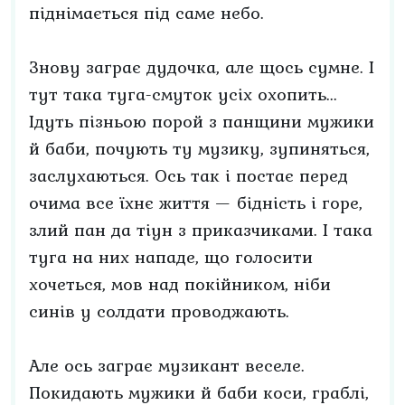
піднімається під саме небо.
Знову заграє дудочка, але щось сумне. І
тут така туга-смуток усіх охопить...
Ідуть пізньою порой з панщини мужики
й баби, почують ту музику, зупиняться,
заслухаються. Ось так і постає перед
очима все їхнє життя — бідність і горе,
злий пан да тіун з приказчиками. І така
туга на них нападе, що голосити
хочеться, мов над покійником, ніби
синів у солдати проводжають.
Але ось заграє музикант веселе.
Покидають мужики й баби коси, граблі,