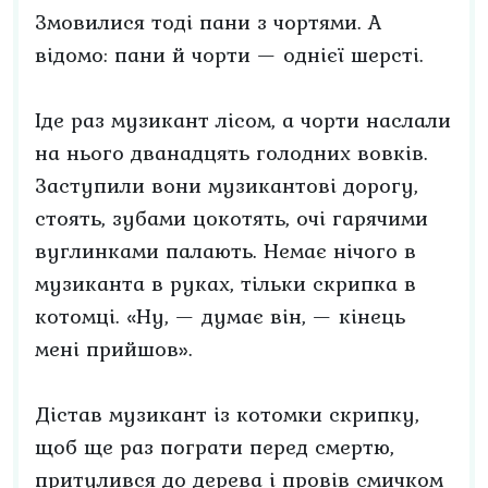
Змовилися тоді пани з чортями. А
відомо: пани й чорти — однієї шерсті.
Іде раз музикант лісом, а чорти наслали
на нього дванадцять голодних вовків.
Заступили вони музикантові дорогу,
стоять, зубами цокотять, очі гарячими
вуглинками палають. Немає нічого в
музиканта в руках, тільки скрипка в
котомці. «Ну, — думає він, — кінець
мені прийшов».
Дістав музикант із котомки скрипку,
щоб ще раз пограти перед смертю,
притулився до дерева і провів смичком