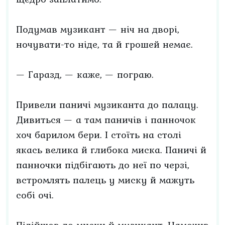
Подумав музикант — ніч на дворі,
ночувати-то ніде, та й грошей немає.
— Гаразд, — каже, — пограю.
Привели паничі музиканта до палацу.
Дивиться — а там паничів і панночок
хоч барилом бери. І стоїть на столі
якась велика й глибока миска. Паничі й
панночки підбігають до неї по черзі,
встромлять палець у миску й мажуть
собі очі.