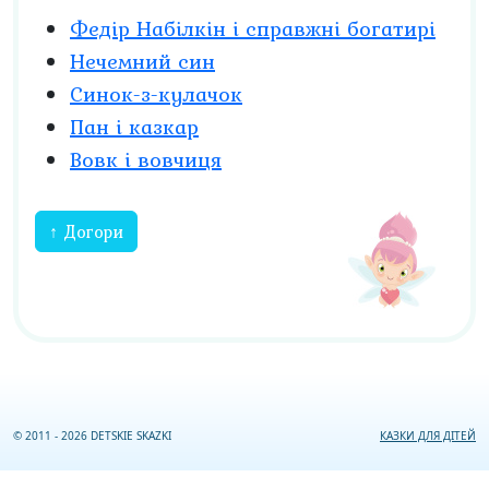
Федір Набілкін і справжні богатирі
Нечемний син
Синок-з-кулачок
Пан і казкар
Вовк і вовчиця
↑ Догори
© 2011 - 2026 DETSKIE SKAZKI
КАЗКИ ДЛЯ ДІТЕЙ