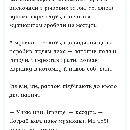
вискочили з річкових заток. Усі злісні,
зубами скрегочуть, а нічого з
музикантом зробити не можуть.
А музикант бачить, що водяний царь
наробив людям лиха — затопив поля й
городи, і перестав грати, сховав
скрипку в котомку й пішов собі далі.
Іде він, іде, раптом підбігають до нього
два паничі.
— У нас нині ігрище, — кажуть. —
Пограй нам, пане музикант. Ми тобі
щедро заплатимо.