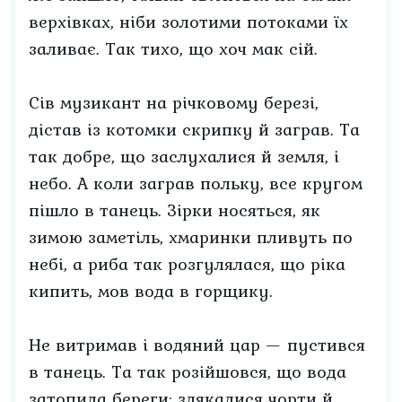
верхівках, ніби золотими потоками їх
заливає. Так тихо, що хоч мак сій.
Сів музикант на річковому березі,
дістав із котомки скрипку й заграв. Та
так добре, що заслухалися й земля, і
небо. А коли заграв польку, все кругом
пішло в танець. Зірки носяться, як
зимою заметіль, хмаринки пливуть по
небі, а риба так розгулялася, що ріка
кипить, мов вода в горщику.
Не витримав і водяний цар — пустився
в танець. Та так розійшовся, що вода
затопила береги; злякалися чорти й