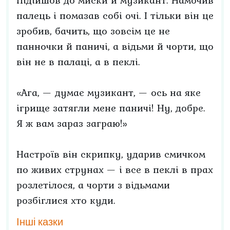
Підійшов до миски й музикант. Намочив
палець і помазав собі очі. І тільки він це
зробив, бачить, що зовсім це не
панночки й паничі, а відьми й чорти, що
він не в палаці, а в пеклі.
«Ага, — думає музикант, — ось на яке
ігрище затягли мене паничі! Ну, добре.
Я ж вам зараз заграю!»
Настроїв він скрипку, ударив смичком
по живих струнах — і все в пеклі в прах
розлетілося, а чорти з відьмами
розбіглися хто куди.
Інші казки