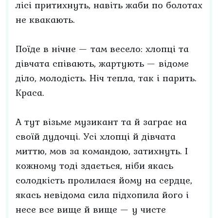
лісі притихнуть, навіть жаби по болотах
не квакають.
Поїде в нічне — там весело: хлопці та
дівчата співають, жартують — відоме
діло, молодість. Ніч тепла, так і парить.
Краса.
А тут візьме музикант та й заграє на
своїй дудочці. Усі хлопці й дівчата
миттю, мов за командою, затихнуть. І
кожному тоді здається, ніби якась
солодкість пролилася йому на сердце,
якась невідома сила підхопила його і
несе все вище й вище — у чисте