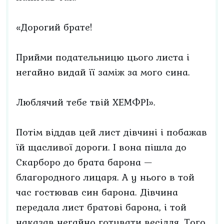
«Дорогий брате!
Прийми подательницю цього листа і
негайно видай її заміж за мого сина.
Люблячий тебе твій ХЕМФРІ».
Потім віддав цей лист дівчині і побажав
їй щасливої дороги. І вона пішла до
Скарборо до брата барона —
благородного лицаря. А у нього в той
час гостював син барона. Дівчина
передала лист братові барона, і той
наказав негайно готувати весілля. Того