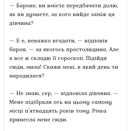
— Бароне, ви вмієте передбачати долю,
як ви думаєте, за кого вийде заміж ця
дівчина?
— Е-е, неважко вгадати, — відповів
барон, — за якогось простолюдина. Але
я все ж складю її гороскоп. Підійди
сюди, мила! Скажи мені, в який день ти
народилася?
— Не знаю, сер, — відповіла дівчина. —
Мене підібрали ось на цьому самому
місці п'ятнадцять років тому. Річка
принесла мене сюди.