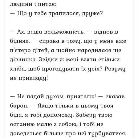
людини і питає:
— Що у тебе трапилося, друже?
— Ах, ваша вельможність, — відповів
бідняк, — справа в тому, що у мене вже
п'ятеро дітей, а щойно народилася ще
дівчинка. Звідки ж мені взяти стільки
хліба, щоб прогодувати їх усіх? Розуму
не прикладу!
— Не падай духом, приятелю! — сказав
барон. — Якщо тільки в цьому твоя
біда, я тобі допоможу. Заберу твою
останню малю з собою, і тобі не
доведеться більше про неї турбуватися.