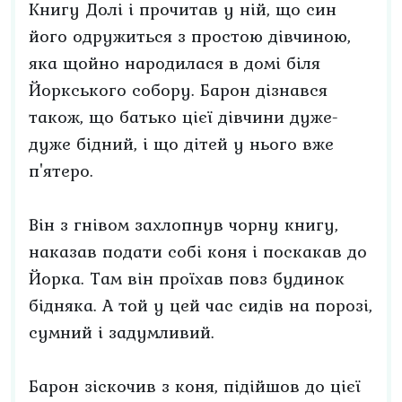
Книгу Долі і прочитав у ній, що син
його одружиться з простою дівчиною,
яка щойно народилася в домі біля
Йоркського собору. Барон дізнався
також, що батько цієї дівчини дуже-
дуже бідний, і що дітей у нього вже
п'ятеро.
Він з гнівом захлопнув чорну книгу,
наказав подати собі коня і поскакав до
Йорка. Там він проїхав повз будинок
бідняка. А той у цей час сидів на порозі,
сумний і задумливий.
Барон зіскочив з коня, підійшов до цієї