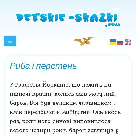
Риба і перстень
У графстві Йоркшир, що лежить на
півночі країни, колись жив могутній
барон. Він був великим чарівником і
вмів передбачати майбутнє. Ось якось
раз, коли його синові виповнилося
всього чотири роки, барон заглянув у