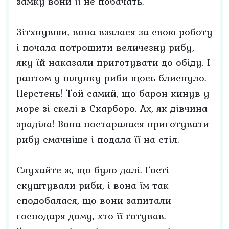
замку вони її не побачать.
Зітхнувши, вона взялася за свою роботу
і почала потрошити величезну рибу,
яку їй наказали приготувати до обіду. І
раптом у шлунку риби щось блиснуло.
Перстень! Той самий, що барон кинув у
море зі скелі в Скарборо. Ах, як дівчина
зраділа! Вона постаралася приготувати
рибу смачніше і подала її на стіл.
Слухайте ж, що було далі. Гості
скуштували риби, і вона їм так
сподобалася, що вони запитали
господаря дому, хто її готував.