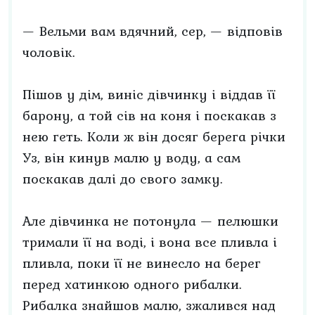
— Вельми вам вдячний, сер, — відповів
чоловік.
Пішов у дім, виніс дівчинку і віддав її
барону, а той сів на коня і поскакав з
нею геть. Коли ж він досяг берега річки
Уз, він кинув малю у воду, а сам
поскакав далі до свого замку.
Але дівчинка не потонула — пелюшки
тримали її на воді, і вона все пливла і
пливла, поки її не винесло на берег
перед хатинкою одного рибалки.
Рибалка знайшов малю, зжалився над