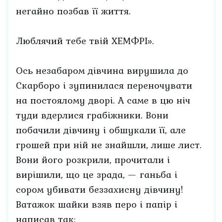
негайно позбав її життя.
Люблячий тебе твій ХЕМФРІ».
Ось незабаром дівчина вирушила до
Скарборо і зупинилася переночувати
на постоялому дворі. А саме в цю ніч
туди вдерлися грабіжники. Вони
побачили дівчину і обшукали її, але
грошей при ній не знайшли, лише лист.
Вони його розкрили, прочитали і
вирішили, що це зрада, — ганьба і
сором убивати беззахисну дівчину!
Ватажок шайки взяв перо і папір і
написав так: