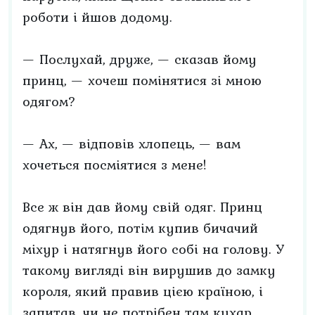
роботи і йшов додому.
— Послухай, друже, — сказав йому
принц, — хочеш помінятися зі мною
одягом?
— Ах, — відповів хлопець, — вам
хочеться посміятися з мене!
Все ж він дав йому свій одяг. Принц
одягнув його, потім купив бичачий
міхур і натягнув його собі на голову. У
такому вигляді він вирушив до замку
короля, який правив цією країною, і
запитав, чи не потрібен там кухар.