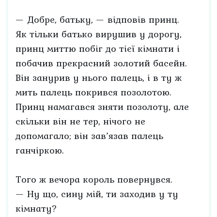
— Добре, батьку, — відповів принц.
Як тільки батько вирушив у дорогу,
принц миттю побіг до тієї кімнати і
побачив прекрасний золотий басейн.
Він занурив у нього палець, і в ту ж
мить палець покрився позолотою.
Принц намагався зняти позолоту, але
скільки він не тер, нічого не
допомагало; він зав’язав палець
ганчіркою.
Того ж вечора король повернувся.
— Ну що, сину мій, ти заходив у ту
кімнату?