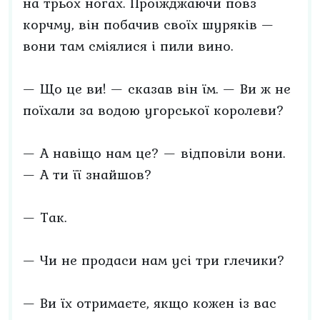
на трьох ногах. Проїжджаючи повз
корчму, він побачив своїх шуряків —
вони там сміялися і пили вино.
— Що це ви! — сказав він їм. — Ви ж не
поїхали за водою угорської королеви?
— А навіщо нам це? — відповіли вони.
— А ти її знайшов?
— Так.
— Чи не продаси нам усі три глечики?
— Ви їх отримаєте, якщо кожен із вас