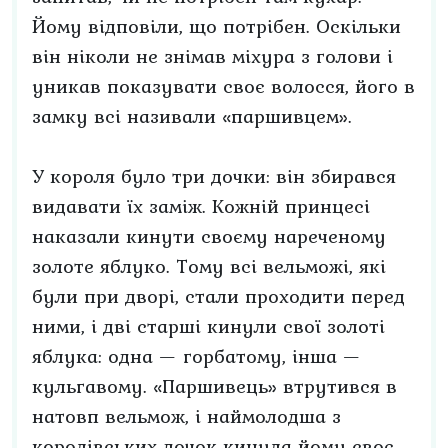
Йому відповіли, що потрібен. Оскільки
він ніколи не знімав міхура з голови і
уникав показувати своє волосся, його в
замку всі називали «паршивцем».
У короля було три дочки: він збирався
видавати їх заміж. Кожній принцесі
наказали кинути своєму нареченому
золоте яблуко. Тому всі вельможі, які
були при дворі, стали проходити перед
ними, і дві старші кинули свої золоті
яблука: одна — горбатому, інша —
кульгавому. «Паршивець» втрутився в
натовп вельмож, і наймолодша з
королівських дочок кинула йому своє