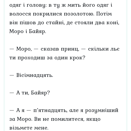
одяг і голову: в ту ж мить його одяг і
волосся покрилися позолотою. Потім
він пішов до стайні, де стояли два коні,
Моро і Байяр.
— Моро, — сказав принц, — скільки льє
ти проходиш за один крок?
— Вісімнадцять.
— А ти, Байяр?
— А я — п’ятнадцять, але я розумніший
за Моро. Ви не помилитеся, якщо
візьмете мене.