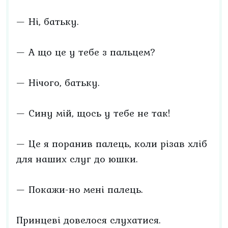
— Ні, батьку.
— А що це у тебе з пальцем?
— Нічого, батьку.
— Сину мій, щось у тебе не так!
— Це я поранив палець, коли різав хліб
для наших слуг до юшки.
— Покажи-но мені палець.
Принцеві довелося слухатися.