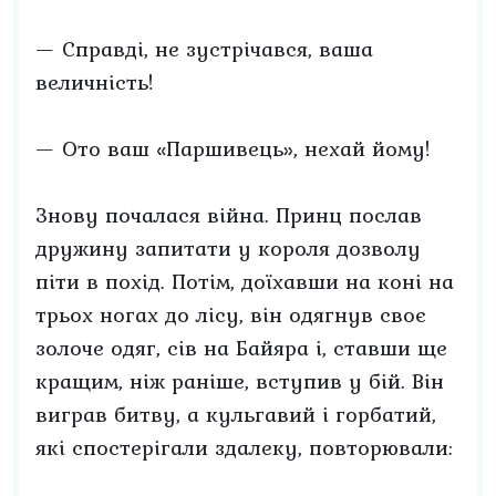
— Справді, не зустрічався, ваша
величність!
— Ото ваш «Паршивець», нехай йому!
Знову почалася війна. Принц послав
дружину запитати у короля дозволу
піти в похід. Потім, доїхавши на коні на
трьох ногах до лісу, він одягнув своє
золоче одяг, сів на Байяра і, ставши ще
кращим, ніж раніше, вступив у бій. Він
виграв битву, а кульгавий і горбатий,
які спостерігали здалеку, повторювали: