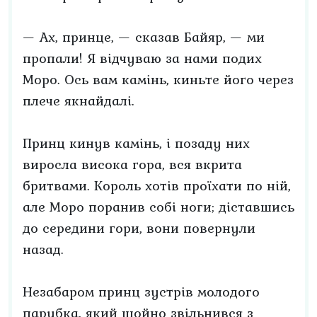
— Ах, принце, — сказав Байяр, — ми
пропали! Я відчуваю за нами подих
Моро. Ось вам камінь, киньте його через
плече якнайдалі.
Принц кинув камінь, і позаду них
виросла висока гора, вся вкрита
бритвами. Король хотів проїхати по ній,
але Моро поранив собі ноги; діставшись
до середини гори, вони повернули
назад.
Незабаром принц зустрів молодого
парубка, який щойно звільнився з