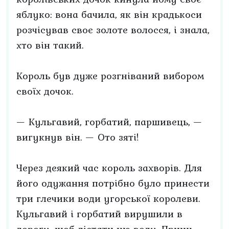
яблуко: вона бачила, як він крадькоси
розчісував своє золоте волосся, і знала,
хто він такий.
Король був дуже розгніваний вибором
своїх дочок.
— Кульгавий, горбатий, паршивець, —
вигукнув він. — Ото зяті!
Через деякий час король захворів. Для
його одужання потрібно було принести
три глечики води угорської королеви.
Кульгавий і горбатий вирушили в