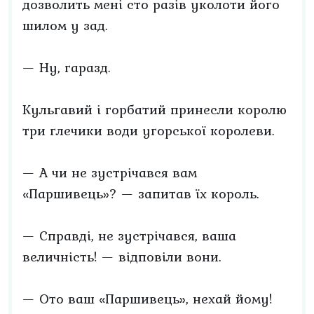
дозволить мені сто разів уколоти його
шилом у зад.
— Ну, гаразд.
Кульгавий і горбатий принесли королю
три глечики води угорської королеви.
— А чи не зустрічався вам
«Паршивець»? — запитав їх король.
— Справді, не зустрічався, ваша
величність! — відповіли вони.
— Ото ваш «Паршивець», нехай йому!