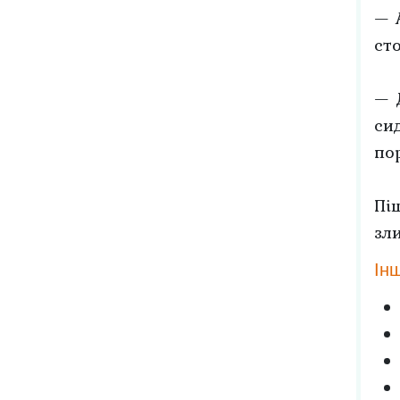
— 
ст
— 
сид
по
Пі
зли
Інш