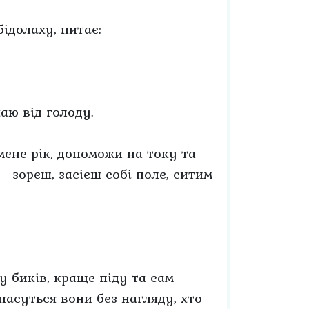
бідолаху, питає:
аю від голоду.
ене рік, допоможи на току та
— зореш, засієш собі поле, ситим
у биків, краще піду та сам
 пасуться вони без нагляду, хто