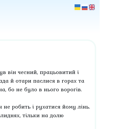
Був він чесний, працьовитий і
тада й отари паслися в горах та
ина, бо не було в нього ворогів.
н не робить і рухатися йому лінь.
злиднях, тільки на долю