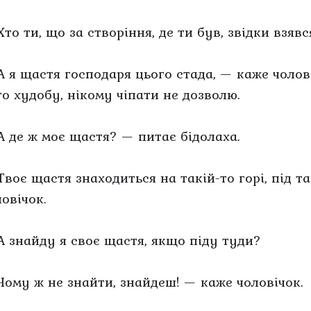
то ти, що за створіння, де ти був, звідки взявс
А я щастя господаря цього стада, — каже чолов
го худобу, нікому чіпати не дозволю.
А де ж моє щастя? — питає бідолаха.
Твоє щастя знаходиться на такій-то горі, під 
овічок.
А знайду я своє щастя, якщо піду туди?
Чому ж не знайти, знайдеш! — каже чоловічок.