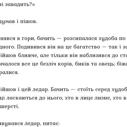
ні завадить?»
думав і пішов.
днявся в гори, бачить — розсипалася худоба по
дного. Подивився він на це багатство — так і з
дійшов ближче, але тільки він наблизився до ста
чалося все це безліч корів, биків та овець; біж
ралися.
дійшов і цей ледар. Бачить — стоїть серед худоб
ці ласкаються до нього, хто в лице лизне, хто в
шерсті.
ивувався ледар, питає: