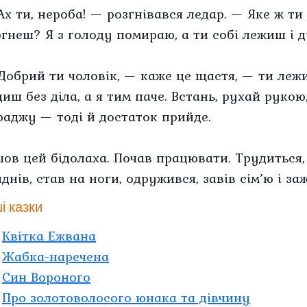
Ах ти, нероба! — розгнівався ледар. — Яке ж ти
огнеш? Я з голоду помираю, а ти собі лежиш і
Добрий ти чоловік, — каже це щастя, — ти лежи
иш без діла, а я тим паче. Встань, рухай рукою,
раджу — тоді й достаток прийде.
шов цей бідолаха. Почав працювати. Трудиться,
днів, став на ноги, одружився, завів сім’ю і за
і казки
Квітка Ежвана
Жабка-наречена
Син Вороного
Про золотоволосого юнака та дівчину