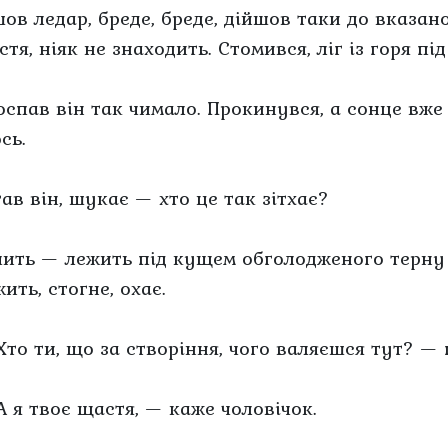
шов ледар, бреде, бреде, дійшов таки до вказан
тя, ніяк не знаходить. Стомився, ліг із горя під
оспав він так чимало. Прокинувся, а сонце вже 
сь.
тав він, шукає — хто це так зітхає?
чить — лежить під кущем обголодженого терну 
ить, стогне, охає.
Хто ти, що за створіння, чого валяєшся тут? — 
А я твоє щастя, — каже чоловічок.