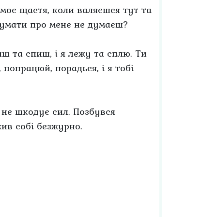
 моє щастя, коли валяєшся тут та
 думати про мене не думаєш?
ш та спиш, і я лежу та сплю. Ти
 попрацюй, порадься, і я тобі
 не шкодує сил. Позбувся
жив собі безжурно.