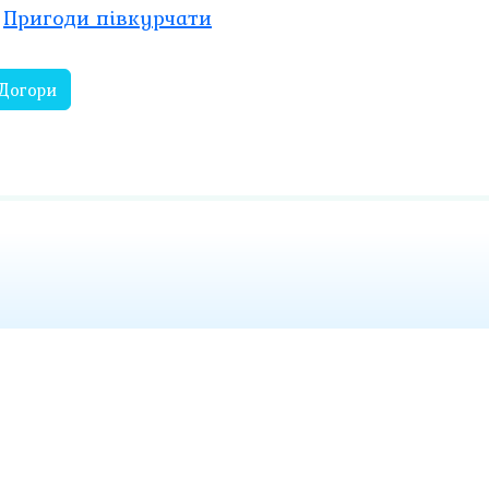
Пригоди півкурчати
 Догори