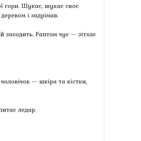
ої гори. Шукає, шукає своє
 деревом і задрімав.
й заходить. Раптом чує — зітхає
чоловічок — шкіра та кістки,
питає ледар.