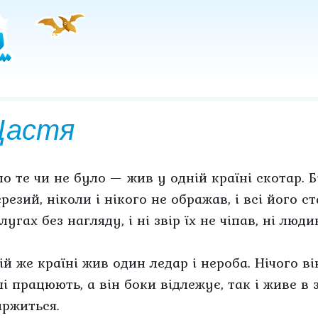
астя
ло те чи не було — жив у одній країні скотар. 
резий, ніколи і нікого не ображав, і всі його с
лугах без нагляду, і ні звір їх не чіпав, ні люд
ій же країні жив один ледар і нероба. Нічого ві
ші працюють, а він боки відлежує, так і живе в 
аржиться.