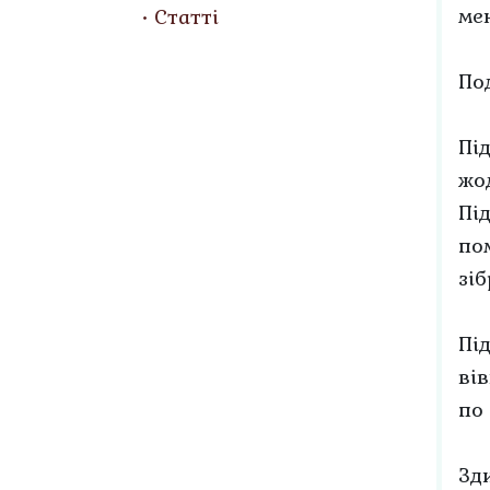
ме
Статті
По
Пі
жо
Пі
пом
зіб
Пі
вів
по 
Зд