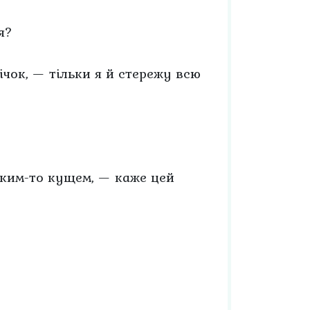
я?
ічок, — тільки я й стережу всю
таким-то кущем, — каже цей