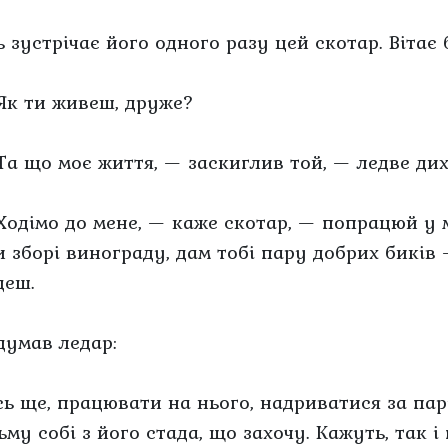
 зустрічає його одного разу цей скотар. Вітає 
Як ти живеш, друже?
Та що моє життя, — заскиглив той, — ледве дих
Ходімо до мене, — каже скотар, — попрацюй у м
и зборі винограду, дам тобі пару добрих биків 
деш.
думав ледар:
сь ще, працювати на нього, надриватися за пар
ьму собі з його стада, що захочу. Кажуть, так і