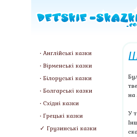
Щ
Англійські казки
Вірменські казки
Бу
Білоруські казки
тве
Болгарські казки
на 
Східні казки
У т
Грецькі казки
Ін
Грузинські казки
ск