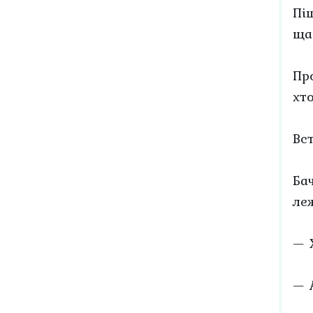
Пі
щас
Пр
хто
Вс
Ба
леж
— 
— 