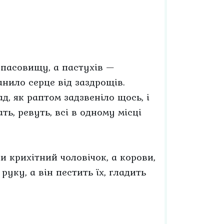
 пасовищу, а пастухів —
анило серце від заздрощів.
д, як раптом задзвеніло щось, і
ать, ревуть, всі в одному місці
и крихітний чоловічок, а корови,
 руку, а він пестить їх, гладить