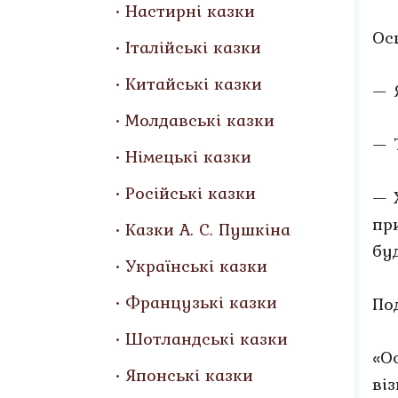
Настирні казки
Ось
Італійські казки
Китайські казки
— 
Молдавські казки
— 
Німецькі казки
Російські казки
— 
пр
Казки А. С. Пушкіна
бу
Українські казки
Французькі казки
По
Шотландські казки
«О
Японські казки
віз