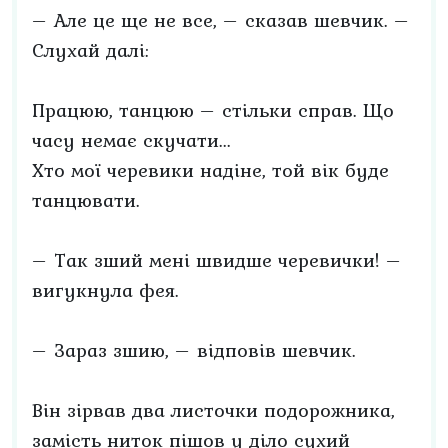
– Але це ще не все, – сказав шевчик. –
Слухай далі:
Працюю, танцюю – стільки справ. Що
часу немає скучати...
Хто мої черевики надіне, той вік буде
танцювати.
– Так зший мені швидше черевички! –
вигукнула фея.
– Зараз зшию, – відповів шевчик.
Він зірвав два листочки подорожника,
замість ниток пішов у діло сухий