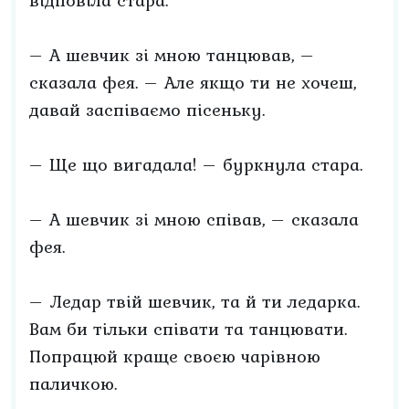
відповіла стара.
– А шевчик зі мною танцював, –
сказала фея. – Але якщо ти не хочеш,
давай заспіваємо пісеньку.
– Ще що вигадала! – буркнула стара.
– А шевчик зі мною співав, – сказала
фея.
– Ледар твій шевчик, та й ти ледарка.
Вам би тільки співати та танцювати.
Попрацюй краще своєю чарівною
паличкою.