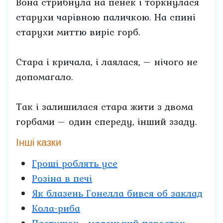
Вона стрибнула на пенек і торкнулася
старухи чарівною паличкою. На спині
старухи миттю виріс горб.
Стара і кричала, і лаялася, – нічого не
допомагало.
Так і залишилася стара жити з двома
горбами – один спереду, інший ззаду.
Інші казки
Гроші роблять усе
Розіна в печі
Як блазень Гонелла бився об заклад
Кола-риба