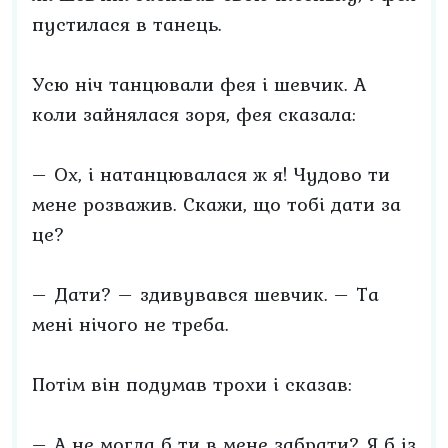
пустилася в танець.
Усю ніч танцювали фея і шевчик. А
коли зайнялася зоря, фея сказала:
– Ох, і натанцювалася ж я! Чудово ти
мене розважив. Скажи, що тобі дати за
це?
– Дати? – здивувався шевчик. – Та
мені нічого не треба.
Потім він подумав трохи і сказав:
– А не могла б ти в мене забрати? Я б із