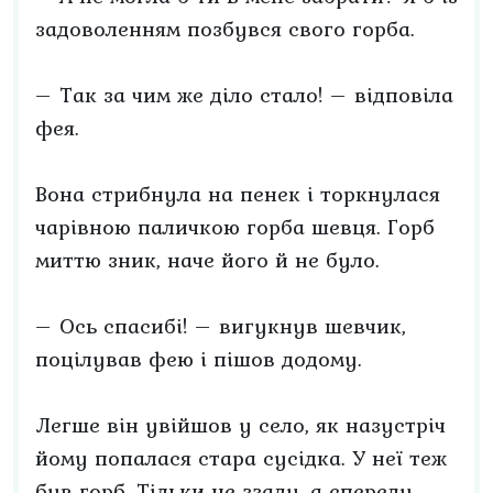
задоволенням позбувся свого горба.
– Так за чим же діло стало! – відповіла
фея.
Вона стрибнула на пенек і торкнулася
чарівною паличкою горба шевця. Горб
миттю зник, наче його й не було.
– Ось спасибі! – вигукнув шевчик,
поцілував фею і пішов додому.
Легше він увійшов у село, як назустріч
йому попалася стара сусідка. У неї теж
був горб. Тільки не ззаду, а спереду.