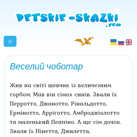
Веселий чоботар
Жив на світі шевчик із величезним
горбом. Мав він сімох синів. Звали їх
Перротто, Джанотто, Рінальдотто,
Ермінотто, Арріготто, Амброджіолотто
та маленький Пеппіно. А ще сім дочок.
Звали їх Нінетта, Джилетта,