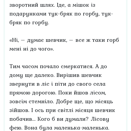
зворотний шлях. Іде, а мішок із
подарунками тук-бряк по горбу, тук-
бряк по горбу.
«Ні, – думає шевчик, – все ж таки горб
мені ні до чого».
Тим часом почало смеркатися. А до
дому ще далеко. Вирішив шевчик
звернути в ліс і піти до свого села
прямою дорогою. Поки йшов лісом,
зовсім стемніло. Добре ще, що місяць
зійшов. І ось при світлі місяця шевчик
побачив... Кого б ви думали? Лісову
фею. Вона була маленька-маленька.