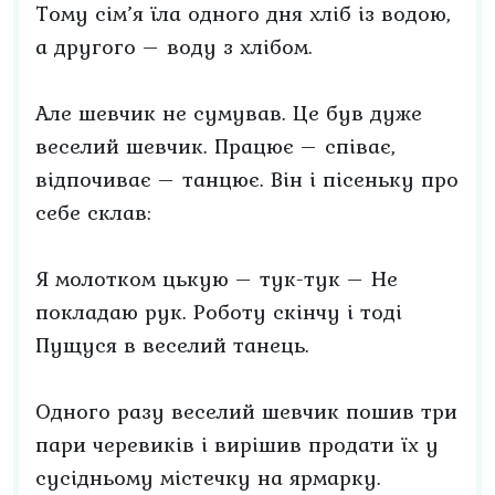
Тому сім’я їла одного дня хліб із водою,
а другого – воду з хлібом.
Але шевчик не сумував. Це був дуже
веселий шевчик. Працює – співає,
відпочиває – танцює. Він і пісеньку про
себе склав:
Я молотком цькую – тук-тук – Не
покладаю рук. Роботу скінчу і тоді
Пущуся в веселий танець.
Одного разу веселий шевчик пошив три
пари черевиків і вирішив продати їх у
сусідньому містечку на ярмарку.