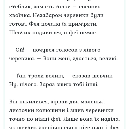
стеблик, замість голки – соснова
хвоїнка. Незабаром черевики були
готові. Фея почала їх приміряти.
Шевчик подивився, а феї немає.
– Ой! – почувся голосок з лівого
черевика. – Вони мені, здається, великі.
– Так, трохи великі, – сказав шевчик. –
Ну, нічого. Зараз зшию тобі інші.
Він нахилився, зірвав два маленькі
листочки конюшини і зшив черевички
точно по ніжці феї. Лише вона їх наділа,
як шевчик заспівав свою пісеньку, і фея