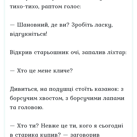
тихо-тихо, раптом голос:
— Шановний, де ви? Зробіть ласку,
відгукніться!
Відкрив старьошник очі, запалив ліхтар:
— Хто це мене кличе?
Дивиться, на подушці стоїть казанок: з
борсучим хвостом, з борсучими лапами
та головою.
— Хто ти? Невже це ти, кого я сьогодні
в старика купив? — заговорив