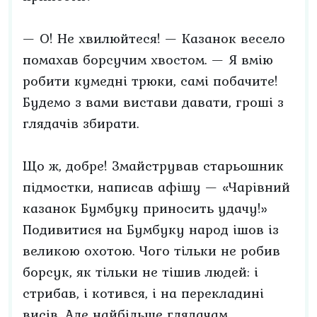
— О! Не хвилюйтеся! — Казанок весело
помахав борсучим хвостом. — Я вмію
робити кумедні трюки, самі побачите!
Будемо з вами вистави давати, гроші з
глядачів збирати.
Що ж, добре! Змайстрував старьошник
підмостки, написав афішу — «Чарівний
казанок Бумбуку приносить удачу!»
Подивитися на Бумбуку народ ішов із
великою охотою. Чого тільки не робив
борсук, як тільки не тішив людей: і
стрибав, і котився, і на перекладині
висів. Але найбільше глядачам