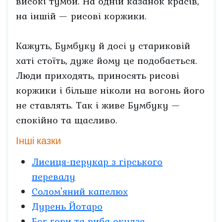
високі тумби. На одній казанок красів,
на іншій — рисові коржики.
Кажуть, Бумбуку й досі у стариковій
хаті стоїть, дуже йому це подобається.
Люди приходять, приносять рисові
коржики і більше ніколи на вогонь його
не ставлять. Так і живе Бумбуку —
спокійно та щасливо.
Інші казки
Лисиця-перукар з гірського
перевалу
Солом'яний капелюх
Дурень Йотаро
Бог гори та риба окудзе