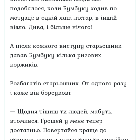
подобалося, коли Бумбуку ходив по
мотузці: в одній лапі ліхтар, в іншій —
віяло. Дива, і більше нічого!
А після кожного виступу старьошник
давав Бумбуку кілька рисових
коржиків.
Розбагатів старьошник. От одного разу
і каже він борсукові:
— Щодня тішиш ти людей, мабуть,
втомився. Грошей у мене тепер
достатньо. Повертайся краще до
старика, живи в нього тихо та спокійно.