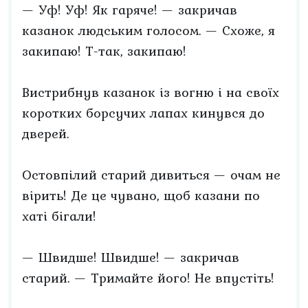
— Уф! Уф! Як гаряче! — закричав
казанок людським голосом. — Схоже, я
закипаю! Т-так, закипаю!
Вистрибнув казанок із вогню і на своїх
коротких борсучих лапах кинувся до
дверей.
Остовпілий старий дивиться — очам не
вірить! Де це чувано, щоб казани по
хаті бігали!
— Швидше! Швидше! — закричав
старий. — Тримайте його! Не впустіть!