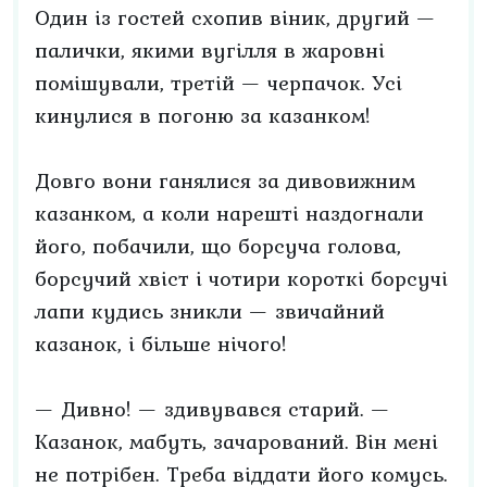
Один із гостей схопив віник, другий —
палички, якими вугілля в жаровні
помішували, третій — черпачок. Усі
кинулися в погоню за казанком!
Довго вони ганялися за дивовижним
казанком, а коли нарешті наздогнали
його, побачили, що борсуча голова,
борсучий хвіст і чотири короткі борсучі
лапи кудись зникли — звичайний
казанок, і більше нічого!
— Дивно! — здивувався старий. —
Казанок, мабуть, зачарований. Він мені
не потрібен. Треба віддати його комусь.