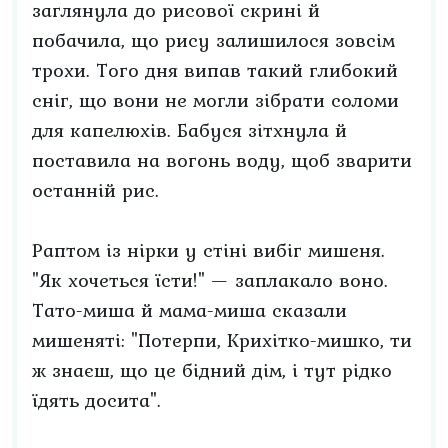
заглянула до рисової скрині й
побачила, що рису залишилося зовсім
трохи. Того дня випав такий глибокий
сніг, що вони не могли зібрати соломи
для капелюхів. Бабуся зітхнула й
поставила на вогонь воду, щоб зварити
останній рис.
Раптом із нірки у стіні вибіг мишеня.
"Як хочеться їсти!" — заплакало воно.
Тато-миша й мама-миша сказали
мишеняті: "Потерпи, Крихітко-мишко, ти
ж знаєш, що це бідний дім, і тут рідко
їдять досита".