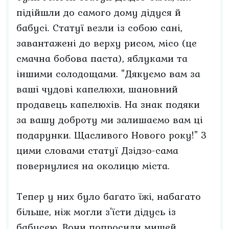
підійшли до самого дому дідуся й
бабусі. Статуї везли із собою сані,
завантажені до верху рисом, місо (це
смачна бобова паста), яблуками та
іншими солодощами. "Дякуємо вам за
ваші чудові капелюхи, шановний
продавець капелюхів. На знак подяки
за вашу доброту ми залишаємо вам ці
подарунки. Щасливого Нового року!" З
цими словами статуї Дзідзо-сама
повернулися на околицю міста.
Тепер у них було багато їжі, набагато
більше, ніж могли з'їсти дідусь із
бабусею. Вони попросили мишей