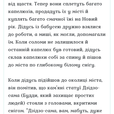
від щастя. Тепер вони сплетуть багато
капелюхів, продадуть їх у місті й
куплять багато смачної їжі на Новий
рік. Дідусь із бабусею дружно взялися
до роботи, а миші, як могли, допомагали
їм. Коли соломи не залишилося й
останній капелюх був готовий, дідусь
склав капелюхи собі за спину й пішов
до міста по глибокому білому снігу.
Коли дідусь підійшов до околиці міста,
він помітив, що кам'яні статуї Дзідзо-
сама (Будди, який захищає простих
людей) стояли з головами, вкритими
снігом. "Дзідзо-сама, вам, мабуть, дуже