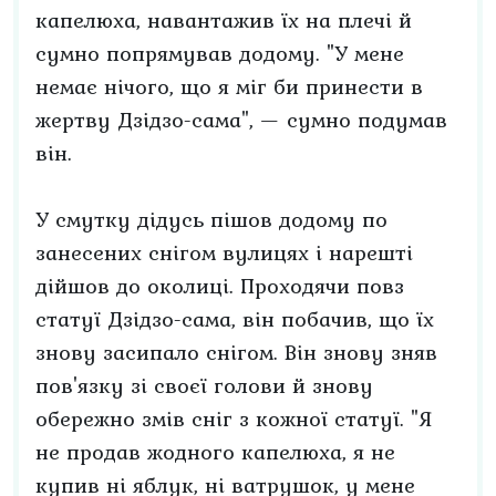
капелюха, навантажив їх на плечі й
сумно попрямував додому. "У мене
немає нічого, що я міг би принести в
жертву Дзідзо-сама", — сумно подумав
він.
У смутку дідусь пішов додому по
занесених снігом вулицях і нарешті
дійшов до околиці. Проходячи повз
статуї Дзідзо-сама, він побачив, що їх
знову засипало снігом. Він знову зняв
пов'язку зі своєї голови й знову
обережно змів сніг з кожної статуї. "Я
не продав жодного капелюха, я не
купив ні яблук, ні ватрушок, у мене