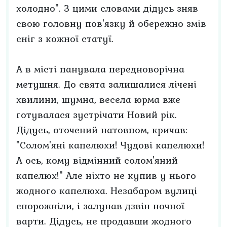
холодно". З цими словами дідусь зняв
свою головну пов'язку й обережно змів
сніг з кожної статуї.
А в місті панувала передноворічна
метушня. До свята залишалися лічені
хвилини, шумна, весела юрма вже
готувалася зустрічати Новий рік.
Дідусь, оточений натовпом, кричав:
"Солом'яні капелюхи! Чудові капелюхи!
А ось, кому відмінний солом'яний
капелюх!" Але ніхто не купив у нього
жодного капелюха. Незабаром вулиці
спорожніли, і залунав дзвін ночної
варти. Дідусь, не продавши жодного