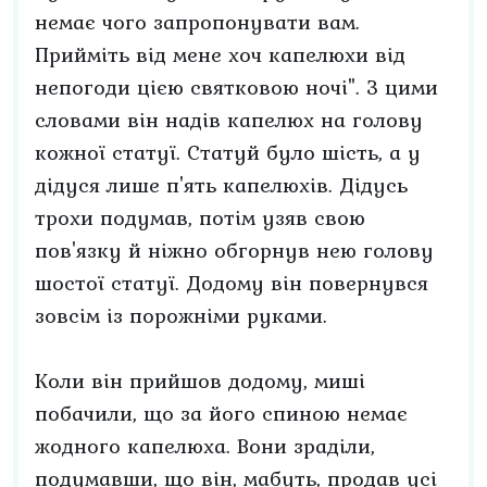
немає чого запропонувати вам.
Прийміть від мене хоч капелюхи від
непогоди цією святковою ночі". З цими
словами він надів капелюх на голову
кожної статуї. Статуй було шість, а у
дідуся лише п'ять капелюхів. Дідусь
трохи подумав, потім узяв свою
пов'язку й ніжно обгорнув нею голову
шостої статуї. Додому він повернувся
зовсім із порожніми руками.
Коли він прийшов додому, миші
побачили, що за його спиною немає
жодного капелюха. Вони зраділи,
подумавши, що він, мабуть, продав усі