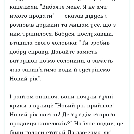
капелюхи. "Вибачте мене. Я не зміг
нічого продати", — сказав дідусь і
розповів дружині та мишам усе, що з
ним трапилося. Бабуся, послухавши,
втішила свого чоловіка: "Ти зробив
добру справу. Давайте замість
ватрушок поїмо солонини, а замість
чаю закип'ятимо води й зустрінемо
Новий рік".
І раптом опівночі вони почули гучні
крики з вулиці: "Новий рік прийшов!
Новий рік настав! Де тут дім старого
продавця капелюхів?" На їхнє подив, це
були голоси статуй Дзідзо-сама, які