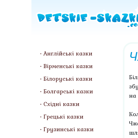
Ч
Англійські казки
Вірменські казки
Бі
Білоруські казки
зб
Болгарські казки
на
Східні казки
Ко
Грецькі казки
Чж
Грузинські казки
шл