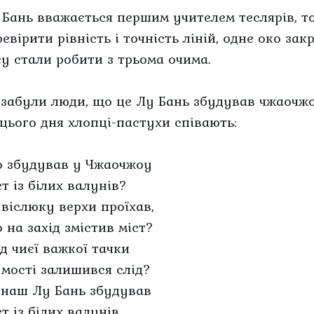
 Бань вважається першим учителем теслярів, то
евірити рівність і точність ліній, одне око за
су стали робити з трьома очима.
 забули люди, що це Лу Бань збудував чжаочжо
 цього дня хлопці-пастухи співають:
о збудував у Чжаочжоу
т із білих валунів?
 віслюку верхи проїхав,
 на захід змістив міст?
ід чиєї важкої тачки
 мості залишився слід?
 наш Лу Бань збудував
т із білих валунів.