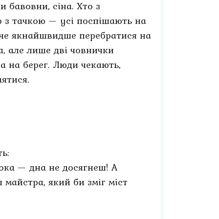
и бавовни, сіна. Хто з
то з тачкою — усі поспішають на
хоче якнайшвидше перебратися на
на, але лише дві човнички
а на берег. Люди чекають,
аятися.
ь:
бока — дна не досягнеш! А
 майстра, який би зміг міст