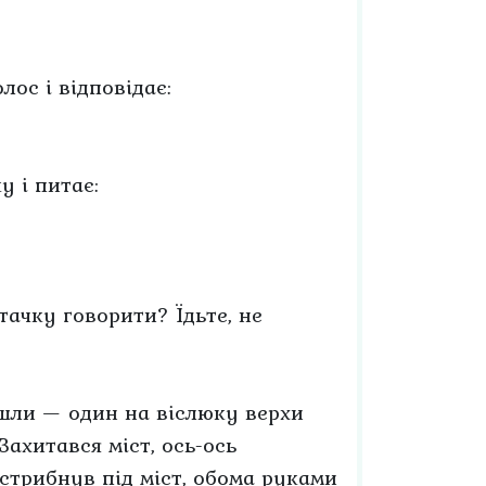
лос і відповідає:
у і питає:
тачку говорити? Їдьте, не
йшли — один на віслюку верхи
ахитався міст, ось-ось
стрибнув під міст, обома руками