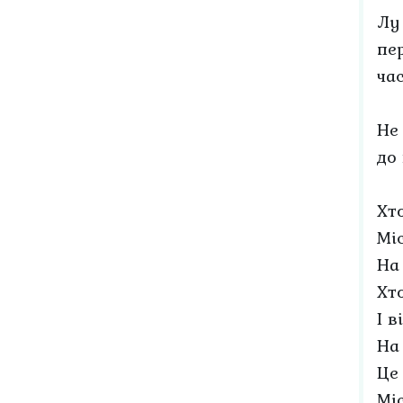
Лу
пер
ча
Не
до
Хт
Міс
На
Хто
І в
На
Це
Міс