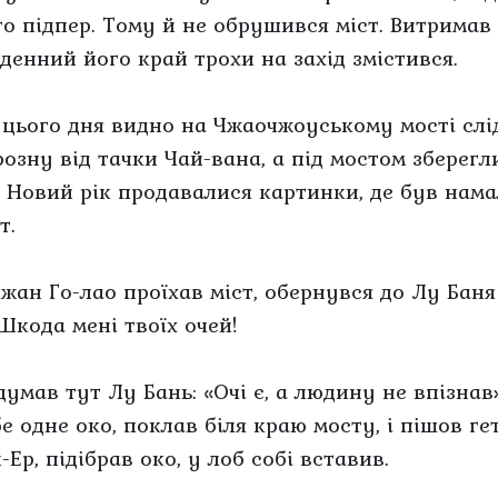
го підпер. Тому й не обрушився міст. Витримав 
вденний його край трохи на захід змістився.
 цього дня видно на Чжаочжоуському мості слі
розну від тачки Чай-вана, а під мостом зберегл
д Новий рік продавалися картинки, де був нам
т.
Чжан Го-лао проїхав міст, обернувся до Лу Баня 
Шкода мені твоїх очей!
думав тут Лу Бань: «Очі є, а людину не впізнав»
бе одне око, поклав біля краю мосту, і пішов г
Ер, підібрав око, у лоб собі вставив.