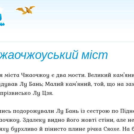
жаочжоуський міст
ля міста Чжаочжоу є два мости. Великий кам'яний
удував Лу Бань; Малий кам'яний, той, що на за
 прізвисько Лу Цзя.
лись подорожували Лу Бань із сестрою по Підне
аочжоу. Здалеку видно його жовті стіни, але не
яху бурхливо й пінисто плине річка Сяохе. На б