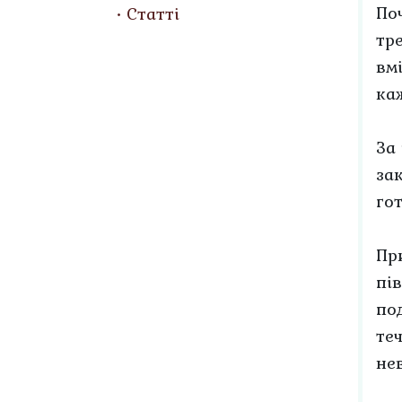
По
Статті
тр
вм
ка
За
за
го
Пр
пі
по
теч
не