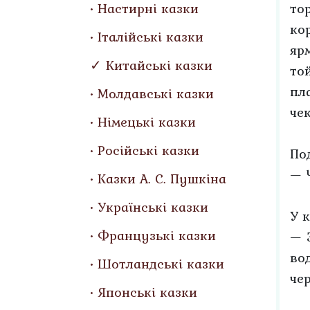
Настирні казки
то
ко
Італійські казки
яр
Китайські казки
той
пл
Молдавські казки
че
Німецькі казки
Російські казки
По
— 
Казки А. С. Пушкіна
Українські казки
У к
Французькі казки
— 
во
Шотландські казки
че
Японські казки