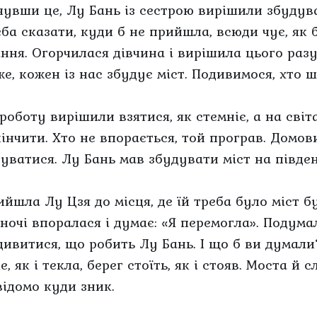
чувши це, Лу Бань із сестрою вирішили збудува
еба сказати, куди б не прийшла, всюди чує, як б
іння. Огорчилася дівчина і вирішила цього разу
же, кожен із нас збудує міст. Подивимося, хто 
 роботу вирішили взятися, як стемніє, а на сві
кінчити. Хто не впорається, той програв. Домов
туватися. Лу Бань мав збудувати міст на південь
ийшла Лу Цзя до місця, де їй треба було міст бу
вночі впоралася і думає: «Я перемогла». Подума
дивитися, що робить Лу Бань. І що б ви думали
е, як і текла, берег стоїть, як і стояв. Моста й 
відомо куди зник.