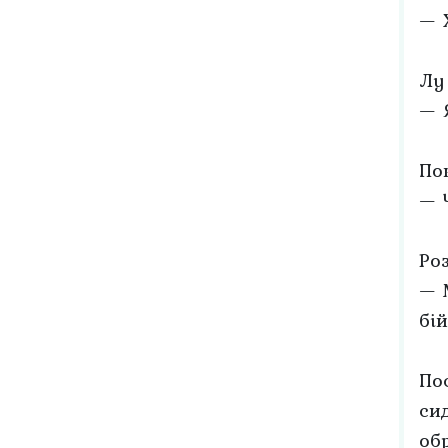
— 
Лу 
— 
По
— 
Роз
— 
бій
По
си
об