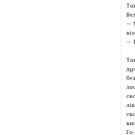
Та
Ве
— 
ві
— 
Та
ду
бе
ла
св
лі
св
ви
Го