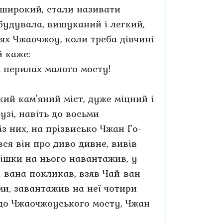
і широкий, стали називати
будувала, вишуканий і легкий,
ях Чжаочжоу, коли треба дівчині
й каже:
а перилах малого мосту!
ий кам'яний міст, дуже міцний і
узі, навіть до восьми
з них, на прізвисько Чжан Го-
ся він про диво дивне, вивів
мішки на нього навантажив, у
й-вана покликав, взяв Чай-ван
ми, завантажив на неї чотири
 до Чжаочжоуського мосту, Чжан