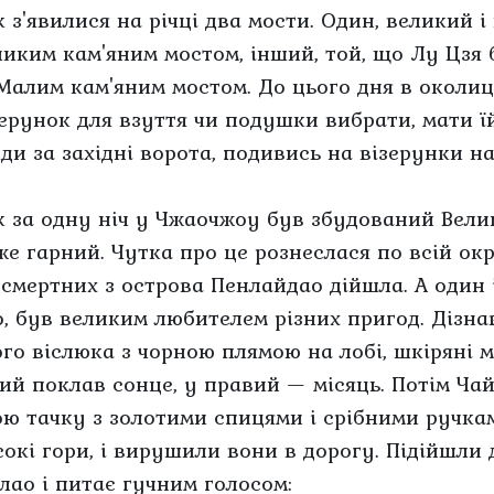
к з'явилися на річці два мости. Один, великий 
ликим кам'яним мостом, інший, той, що Лу Цзя 
Малим кам'яним мостом. До цього дня в околиц
зерунок для взуття чи подушки вибрати, мати ї
Іди за західні ворота, подивись на візерунки н
к за одну ніч у Чжаочжоу був збудований Велик
же гарний. Чутка про це рознеслася по всій окр
зсмертних з острова Пенлайдао дійшла. А один і
о, був великим любителем різних пригод. Дізнав
ого віслюка з чорною плямою на лобі, шкіряні 
вий поклав сонце, у правий — місяць. Потім Ча
ою тачку з золотими спицями і срібними ручка
сокі гори, і вирушили вони в дорогу. Підійшли
-лао і питає гучним голосом: