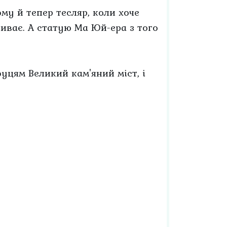
му й тепер тесляр, коли хоче
криває. А статую Ма Юй-ера з того
уцям Великий кам'яний міст, і