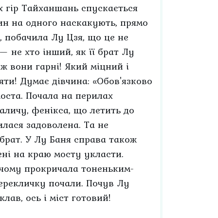
х гір Тайханшань спускається
ин на одного наскакують, прямо
и, побачила Лу Цзя, що це не
— не хто інший, як її брат Лу
ж вони гарні! Який міцний і
няти! Думає дівчина: «Обов'язково
моста. Почала на перилах
аличу, фенікса, що летить до
лася задоволена. Та не
брат. У Лу Баня справа також
ені на краю мосту укласти.
нячому прокричала тоненьким-
перекличку почали. Почув Лу
лав, ось і міст готовий!