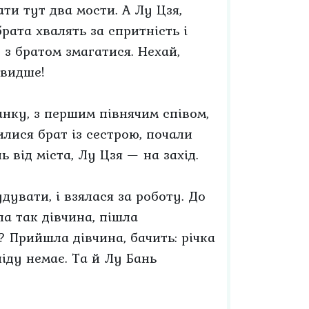
ти тут два мости. А Лу Цзя,
рата хвалять за спритність і
 з братом змагатися. Нехай,
швидше!
танку, з першим півнячим співом,
илися брат із сестрою, почали
 від міста, Лу Цзя — на захід.
дувати, і взялася за роботу. До
ла так дівчина, пішла
? Прийшла дівчина, бачить: річка
сліду немає. Та й Лу Бань