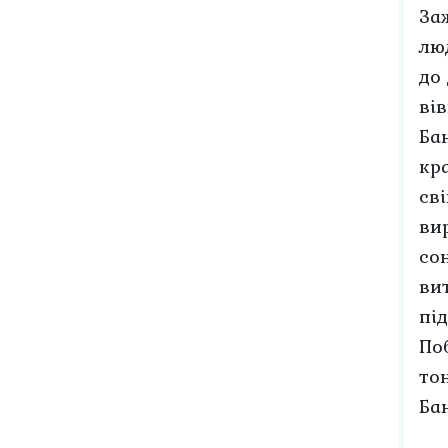
За
лю
до
вів
Ба
кра
св
ви
со
ви
пі
По
то
Бан