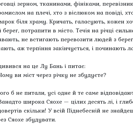
рговці зерном, тканинами, фініками, перевізник
ромислом на плечі, хто з віслюком на повіді, х
марок біля храму. Кричать, галасують, кожен 
 берег, потрапити в місто. Течія на річці силь
авають, не встигають перевозити людей з берег
кають, аж терпіння закінчується, і починають л
дивився на це Лу Бань і питає:
Чому ви міст через річку не збудуєте?
ого б не питали, усі одне й те саме відповідают
Занадто широка Сяохе — цілих десять лі, і гли
довертів скільки! У всій Піднебесній не знайдеш
рез Сяохе збудувати.