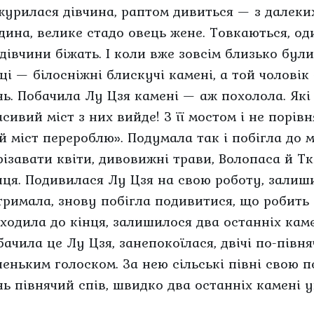
журилася дівчина, раптом дивиться — з далеки
дина, велике стадо овець жене. Товкаються, од
 дівчини біжать. І коли вже зовсім близько бул
ці — білосніжні блискучі камені, а той чоловік 
нь. Побачила Лу Цзя камені — аж похолола. Які 
сивий міст з них вийде! З її мостом і не порів
ій міст перероблю». Подумала так і побігла до 
різавати квіти, дивовижні трави, Волопаса й Тк
нця. Подивилася Лу Цзя на свою роботу, залиши
тримала, знову побігла подивитися, що робить 
дходила до кінця, залишилося два останніх кам
бачила це Лу Цзя, занепокоїлася, двічі по-пів
неньким голоском. За нею сільські півні свою 
ь півнячий спів, швидко два останніх камені ук