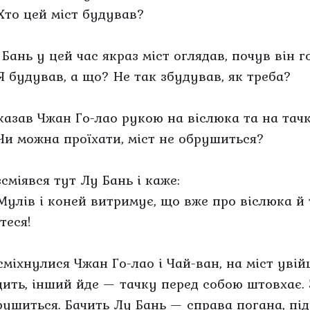
Хто цей міст будував?
Бань у цей час якраз міст оглядав, почув він го
Я будував, а що? Не так збудував, як треба?
казав Чжан Го-лао рукою на віслюка та на тачк
Чи можна проїхати, міст не обрушиться?
сміявся тут Лу Бань і каже:
Мулів і коней витримує, що вже про віслюка й 
теся!
сміхнулися Чжан Го-лао і Чай-ван, на міст уві
дить, інший йде — тачку перед собою штовхає. З
рушиться. Бачить Лу Бань — справа погана, під