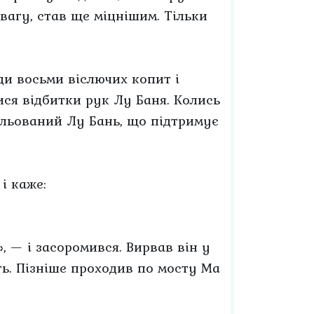
вагу, став ще міцнішим. Тільки
ди восьми віслючих копит і
ися відбитки рук Лу Баня. Колись
альований Лу Бань, що підтримує
і каже:
, — і засоромився. Вирвав він у
еть. Пізніше проходив по мосту Ма