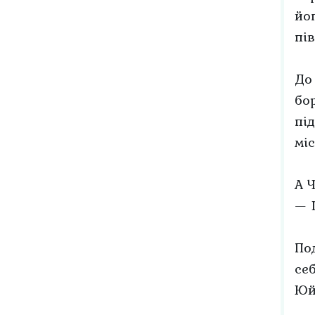
йо
пі
До
бо
пі
міс
А 
— 
По
се
Юй-