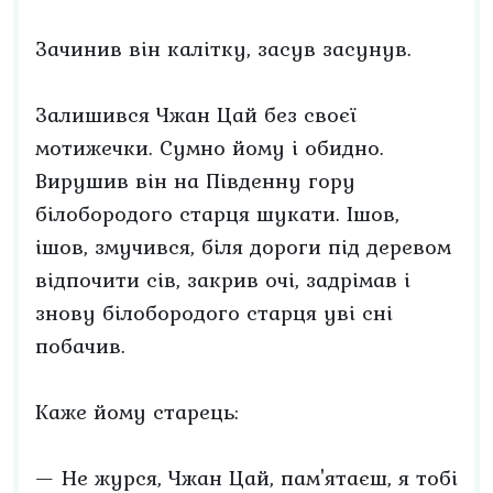
Зачинив він калітку, засув засунув.
Залишився Чжан Цай без своєї
мотижечки. Сумно йому і обидно.
Вирушив він на Південну гору
білобородого старця шукати. Ішов,
ішов, змучився, біля дороги під деревом
відпочити сів, закрив очі, задрімав і
знову білобородого старця уві сні
побачив.
Каже йому старець:
— Не журся, Чжан Цай, пам'ятаєш, я тобі