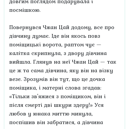
довгим поглядом подарувала і
посмішкою.
Повернувся Чжан Цай додому, все про
дівчину думає. Іде він якось повз
поміщицькі ворота, раптом чує —
калітка скрипнула, з двору дівчина
вийшла. Глянув на неї Чжан Цай — так
це ж та сама дівчина, яку він на візку
везе. Зрозумів він тут, що це дочка
поміщика, і матерні слова згадав:
«Тільки зв'яжися з поміщиком, він і
після смерті дві шкури здеру!» Уся
любов у юнака миттю минула,
поспішив він забратися, а дівчина