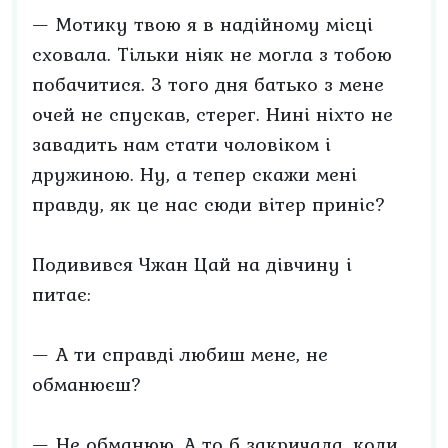
— Мотику твою я в надійному місці
сховала. Тільки ніяк не могла з тобою
побачитися. З того дня батько з мене
очей не спускав, стерег. Нині ніхто не
завадить нам стати чоловіком і
дружиною. Ну, а тепер скажи мені
правду, як це нас сюди вітер приніс?
Подивився Чжан Цай на дівчину і
питає:
— А ти справді любиш мене, не
обманюєш?
— Не обманюю. А то б закричала, коли