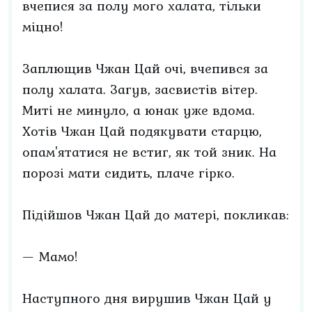
вчепися за полу мого халата, тільки
міцно!
Заплющив Чжан Цай очі, вчепився за
полу халата. Загув, засвистів вітер.
Миті не минуло, а юнак уже вдома.
Хотів Чжан Цай подякувати старцю,
опам'ятатися не встиг, як той зник. На
порозі мати сидить, плаче гірко.
Підійшов Чжан Цай до матері, покликав:
— Мамо!
Наступного дня вирушив Чжан Цай у