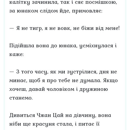
калітку зачинила, так і сяє посмішкою,
за юнаком слідом йде, примовляє:
— Я не тигр, я не вовк, не біжи від мене!
Підійшла вона до юнака, усміхнулася і
каже:
— З того часу, як ми зустрілися, дня не
минає, щоб я про тебе не думала. Якщо
хочеш, давай чоловіком і дружиною
станемо.
Дивиться Чжан Цай на дівчину, вона
ніби ще красуня стала, і питає її