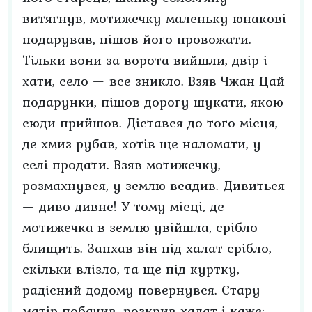
витягнув, мотижечку маленьку юнакові
подарував, пішов його провожати.
Тільки вони за ворота вийшли, двір і
хати, село — все зникло. Взяв Чжан Цай
подарунки, пішов дорогу шукати, якою
сюди прийшов. Дістався до того місця,
де хмиз рубав, хотів ще наломати, у
селі продати. Взяв мотижечку,
розмахнувся, у землю всадив. Дивиться
— диво дивне! У тому місці, де
мотижечка в землю увійшла, срібло
блищить. Запхав він під халат срібло,
скільки влізло, та ще під куртку,
радісний додому повернувся. Стару
матір побачив, розкрив халат і каже: