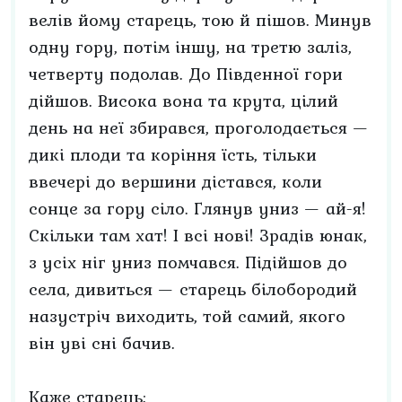
велів йому старець, тою й пішов. Минув
одну гору, потім іншу, на третю заліз,
четверту подолав. До Південної гори
дійшов. Висока вона та крута, цілий
день на неї збирався, проголодається —
дикі плоди та коріння їсть, тільки
ввечері до вершини дістався, коли
сонце за гору сіло. Глянув униз — ай-я!
Скільки там хат! І всі нові! Зрадів юнак,
з усіх ніг униз помчався. Підійшов до
села, дивиться — старець білобородий
назустріч виходить, той самий, якого
він уві сні бачив.
Каже старець: