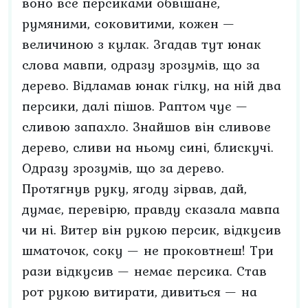
воно все персиками обвішане,
румяними, соковитими, кожен —
величиною з кулак. Згадав тут юнак
слова мавпи, одразу зрозумів, що за
дерево. Відламав юнак гілку, на ній два
персики, далі пішов. Раптом чує —
сливою запахло. Знайшов він сливове
дерево, сливи на ньому сині, блискучі.
Одразу зрозумів, що за дерево.
Протягнув руку, ягоду зірвав, дай,
думає, перевірю, правду сказала мавпа
чи ні. Витер він рукою персик, відкусив
шматочок, соку — не проковтнеш! Три
рази відкусив — немає персика. Став
рот рукою витирати, дивиться — на