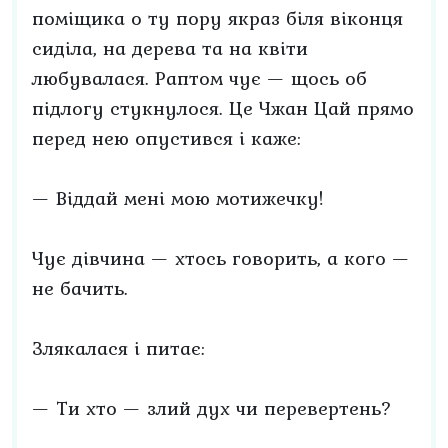
поміщика о ту пору якраз біля віконця
сиділа, на дерева та на квіти
любувалася. Раптом чує — щось об
підлогу стукнулося. Це Чжан Цай прямо
перед нею опустився і каже:
— Віддай мені мою мотижечку!
Чує дівчина — хтось говорить, а кого —
не бачить.
Злякалася і питає:
— Ти хто — злий дух чи перевертень?