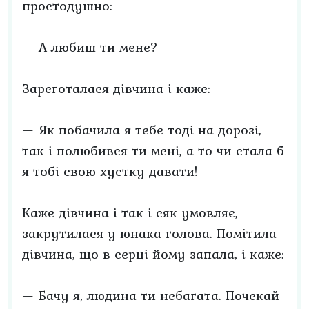
простодушно:
— А любиш ти мене?
Зареготалася дівчина і каже:
— Як побачила я тебе тоді на дорозі,
так і полюбився ти мені, а то чи стала б
я тобі свою хустку давати!
Каже дівчина і так і сяк умовляє,
закрутилася у юнака голова. Помітила
дівчина, що в серці йому запала, і каже:
— Бачу я, людина ти небагата. Почекай