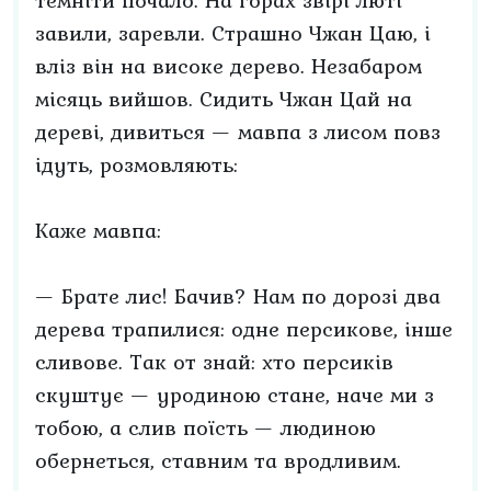
темніти почало. На горах звірі люті
завили, заревли. Страшно Чжан Цаю, і
вліз він на високе дерево. Незабаром
місяць вийшов. Сидить Чжан Цай на
дереві, дивиться — мавпа з лисом повз
ідуть, розмовляють:
Каже мавпа:
— Брате лис! Бачив? Нам по дорозі два
дерева трапилися: одне персикове, інше
сливове. Так от знай: хто персиків
скуштує — уродиною стане, наче ми з
тобою, а слив поїсть — людиною
обернеться, ставним та вродливим.