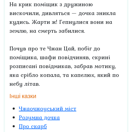
На крик поміщик з дружиною
вискочили, дивляться — дочка зникла
кудись. Жарти ж! Гепнулися вони на
землю, на смерть забилися.
Почув про те Чжан Цай, побіг до
поміщика, шафи повідчиняв, скрині
розписані повідмикав, забрав мотику,
яка срібло копала, та капелюх, який по
небу літав.
Інші казки
Чжаочжоуський міст
Розумна дочка
Про скарб