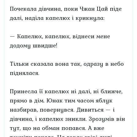
Почекала дівчина, поки Чжан Цай піде
далі, наділа капелюх і крикнула:
— Капелюх, капелюх, віднеси мене
додому швидше!
Тільки сказала вона так, одразу в небо
піднялася.
Принесла її капелюх ні далі, ні ближче,
прямо в дім. Юнак тим часом яблук
назбирав, повернувся. Дивиться — і
дівчина, і капелюх зникли. Зрозумів він
тут, що на обман попався. А вже