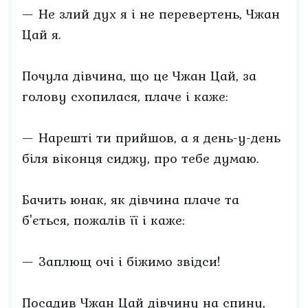
— Не злий дух я і не перевертень, Чжан
Цай я.
Почула дівчина, що це Чжан Цай, за
голову схопилася, плаче і каже:
— Нарешті ти прийшов, а я день-у-день
біля віконця сиджу, про тебе думаю.
Бачить юнак, як дівчина плаче та
б'ється, пожалів її і каже:
— Заплющ очі і біжимо звідси!
Посадив Чжан Цай дівчину на спину,