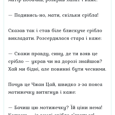
— Подивись-но, мати, скільки срібла!
Сказав так і став біле блискуче срібло
викладати. Розсердилася стара і каже:
— Скажи правду, сину, де ти взяв це
срібло — украв чи на дорозі знайшов?
Хай ми бідні, але повинні бути чесними.
Почув це Чжан Цай, швидко з-за пояса
мотижечку витягнув і каже:
— Бачиш цю мотижечку? Їй ціни нема!