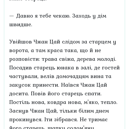
— Давно я тебе чекаю. Заходь у дім
швидше.
Увійшов Чжан Цай слідом за старцем у
ворота, а там краса така, що й не
розповісти: трава свіжа, дерева молоді.
Посадив старець юнака в залі, де гостей
частували, велів домочадцям вина та
закусок принести. Наївся Чжан Цай
досита. Повів його старець спати.
Постіль нова, ковдра нова, м'яко, тепло.
Заснув Чжан Цай, тільки білим днем
прокинувся. Іти зібрався. Не тримає
його старець, шапку солом'яну