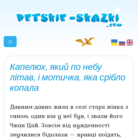
Капелюх, який по небу
літав, і мотичка, яка срібло
копала
Давним-давно жила в селі стара жінка з
сином, один він у неї був, і звали його
Чжан Цай. Зовсім від нужденності
змучилися бідолахи — вранці поїдять,