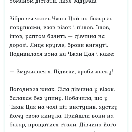
обманом дістати, лихе задумав.
Зібрався якось Чжан Цай на базар за
покупками, взяв візок і пішов. Ішов,
ішов, раптом бачить — дівчина на
дорозі. Лице кругле, брови вигнуті.
Подивилася вона на Чжан Цая і каже:
— Змучилася я. Підвези, зроби ласку!
Погодився юнак. Сіла дівчина у візок,
балакає без упину. Побачила, що у
Чжан Цая на чолі піт виступив, хустку
йому свою кинула. Прийшли вони на
базар, прощатися стали. Дівчина його