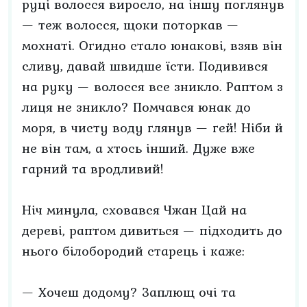
руці волосся виросло, на іншу поглянув
— теж волосся, щоки поторкав —
мохнаті. Огидно стало юнакові, взяв він
сливу, давай швидше їсти. Подивився
на руку — волосся все зникло. Раптом з
лиця не зникло? Помчався юнак до
моря, в чисту воду глянув — гей! Ніби й
не він там, а хтось інший. Дуже вже
гарний та вродливий!
Ніч минула, сховався Чжан Цай на
дереві, раптом дивиться — підходить до
нього білобородий старець і каже:
— Хочеш додому? Заплющ очі та