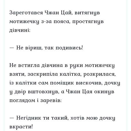
Зареготався Чжан Цай, витягнув
мотижечку з-за пояса, простягнув
дівчині:
— Не віриш, так подивись!
Не встигла дівчина в руки мотижечку
взяти, заскрипіла калітка, розкрилася,
із калітки сам поміщик вискочив, дочку
у двір вштовхнув, а Чжан Цая окинув
поглядом і заревів:
— Негідник ти такий, хотів мою дочку
вкрасти!