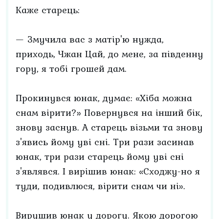
Каже старець:
— Змучила вас з матір'ю нужда,
приходь, Чжан Цай, до мене, за південну
гору, я тобі грошей дам.
Прокинувся юнак, думає: «Хіба можна
снам вірити?» Повернувся на інший бік,
знову заснув. А старець візьми та знову
з'явись йому уві сні. Три рази засинав
юнак, три рази старець йому уві сні
з'являвся. І вирішив юнак: «Сходжу-но я
туди, подивлюся, вірити снам чи ні».
Вирушив юнак у дорогу. Якою дорогою