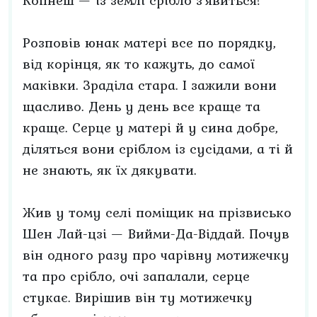
Копнеш — із землі срібло з'явиться!
Розповів юнак матері все по порядку,
від корінця, як то кажуть, до самої
маківки. Зраділа стара. І зажили вони
щасливо. День у день все краще та
краще. Серце у матері й у сина добре,
діляться вони сріблом із сусідами, а ті й
не знають, як їх дякувати.
Жив у тому селі поміщик на прізвисько
Шен Лай-цзі — Вийми-Да-Віддай. Почув
він одного разу про чарівну мотижечку
та про срібло, очі запалали, серце
стукає. Вирішив він ту мотижечку