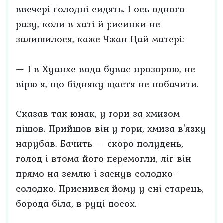
ввечері голодні сидять. І ось одного
разу, коли в хаті й рисинки не
залишилося, каже Чжан Цай матері:
— І в Хуанхе вода буває прозорою, не
вірю я, що бідняку щастя не побачити.
Сказав так юнак, у гори за хмизом
пішов. Прийшов він у гори, хмиза в'язку
нарубав. Бачить — скоро полудень,
голод і втома його перемогли, ліг він
прямо на землю і заснув солодко-
солодко. Приснився йому у сні старець,
борода біла, в руці посох.