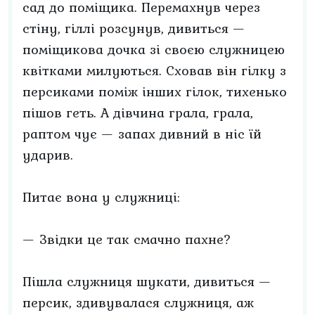
сад до поміщика. Перемахнув через
стіну, гіллі розсунув, дивиться —
поміщикова дочка зі своєю служницею
квітками милуються. Сховав він гілку з
персиками поміж інших гілок, тихенько
пішов геть. А дівчина грала, грала,
раптом чує — запах дивний в ніс їй
ударив.
Питає вона у служниці:
— Звідки це так смачно пахне?
Пішла служниця шукати, дивиться —
персик, здивувалася служниця, аж