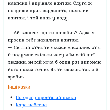
навпаки і вирівняє вантаж. Слуга ж,
почувши крик вардапета, нахилив
вантаж, і той впав у воду.
— Ай, хлопче, що ти наробив? Адже я
просив тебе нахилити вантаж.
— Святий отче, ти сказав «нахили», от я
й подумав: скільки часу я їм хліб цієї
людини, нехай хоча б один раз виконаю
його наказ точно. Як ти сказав, так я й
зробив.
Інші казки
По одягу простягай ніжки
Кара небесна