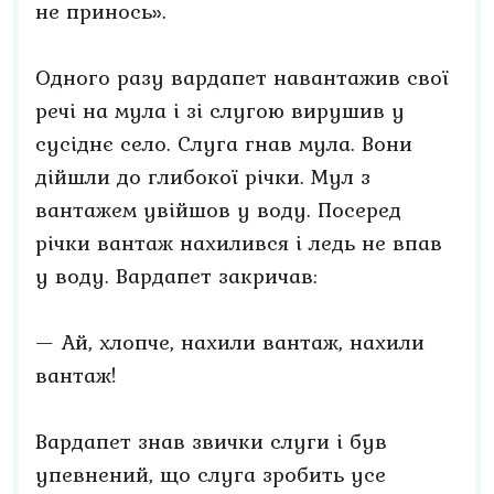
не принось».
Одного разу вардапет навантажив свої
речі на мула і зі слугою вирушив у
сусіднє село. Слуга гнав мула. Вони
дійшли до глибокої річки. Мул з
вантажем увійшов у воду. Посеред
річки вантаж нахилився і ледь не впав
у воду. Вардапет закричав:
— Ай, хлопче, нахили вантаж, нахили
вантаж!
Вардапет знав звички слуги і був
упевнений, що слуга зробить усе