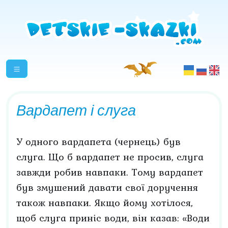
Вардапет і слуга
У одного вардапета (чернець) був
слуга. Що б вардапет не просив, слуга
завжди робив навпаки. Тому вардапет
був змушений давати свої доручення
також навпаки. Якщо йому хотілося,
щоб слуга приніс води, він казав: «Води