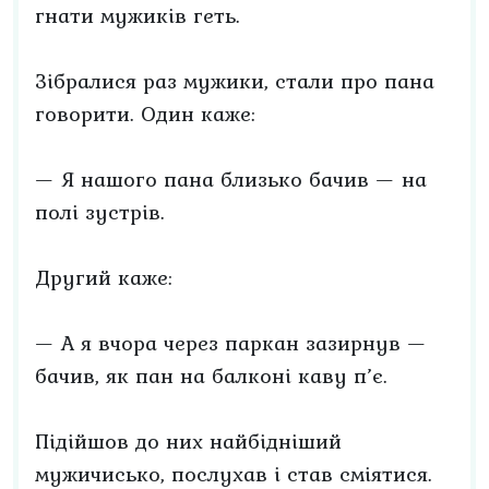
гнати мужиків геть.
Зібралися раз мужики, стали про пана
говорити. Один каже:
— Я нашого пана близько бачив — на
полі зустрів.
Другий каже:
— А я вчора через паркан зазирнув —
бачив, як пан на балконі каву п’є.
Підійшов до них найбідніший
мужичисько, послухав і став сміятися.