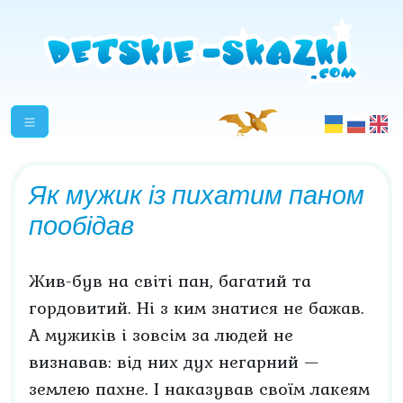
Як мужик із пихатим паном
пообідав
Жив-був на світі пан, багатий та
гордовитий. Ні з ким знатися не бажав.
А мужиків і зовсім за людей не
визнавав: від них дух негарний —
землею пахне. І наказував своїм лакеям