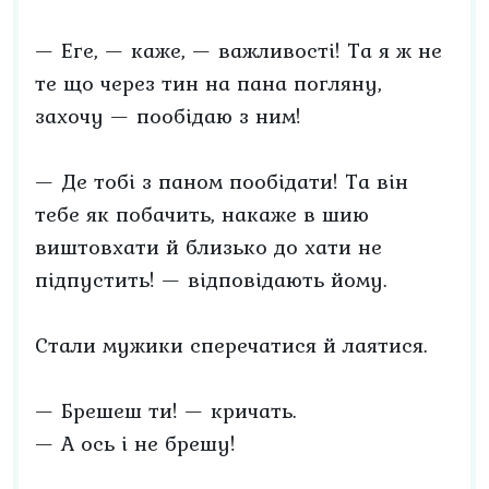
— Еге, — каже, — важливості! Та я ж не
те що через тин на пана погляну,
захочу — пообідаю з ним!
— Де тобі з паном пообідати! Та він
тебе як побачить, накаже в шию
виштовхати й близько до хати не
підпустить! — відповідають йому.
Стали мужики сперечатися й лаятися.
— Брешеш ти! — кричать.
— А ось і не брешу!