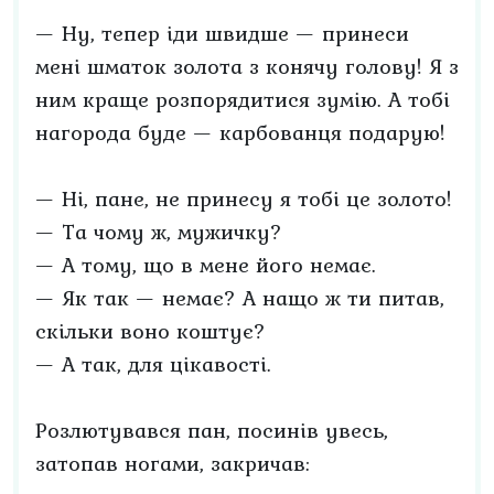
— Ну, тепер іди швидше — принеси
мені шматок золота з конячу голову! Я з
ним краще розпорядитися зумію. А тобі
нагорода буде — карбованця подарую!
— Ні, пане, не принесу я тобі це золото!
— Та чому ж, мужичку?
— А тому, що в мене його немає.
— Як так — немає? А нащо ж ти питав,
скільки воно коштує?
— А так, для цікавості.
Розлютувався пан, посинів увесь,
затопав ногами, закричав: