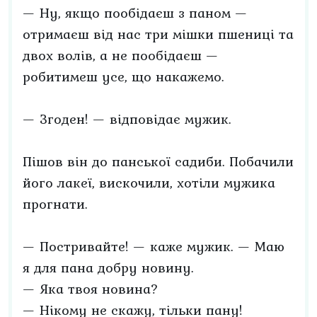
— Ну, якщо пообідаєш з паном —
отримаєш від нас три мішки пшениці та
двох волів, а не пообідаєш —
робитимеш усе, що накажемо.
— Згоден! — відповідає мужик.
Пішов він до панської садиби. Побачили
його лакеї, вискочили, хотіли мужика
прогнати.
— Постривайте! — каже мужик. — Маю
я для пана добру новину.
— Яка твоя новина?
— Нікому не скажу, тільки пану!